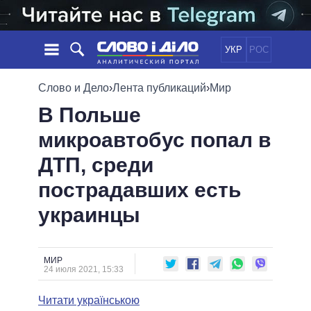
УКР
РОС
НОВОСТИ
Слово и Дело
›
Лента публикаций
›
Мир
В Польше
ОБЕЩАНИЯ
ЛЕНТА
ПОЛИТИКА
микроавтобус попал в
СОБЫТИЯ
ЭКОНОМИКА
ПОЛИТИКИ
ДТП, среди
СТАТЬИ
ОБЩЕСТВО
ИНФОГРАФИКА
МНЕНИЯ
МИР
ВСЕ ПОЛИТИКИ
пострадавших есть
ОБЗОРЫ
ПРЕЗИДЕНТ И ОФИС
украинцы
ВИДЕО
ДАЙДЖЕСТЫ
ВЕРХОВНАЯ РАДА
ПОДДЕРЖАТЬ
КАБИНЕТ МИНИСТРОВ
ГЛАВЫ ОБЛАДМИНИСТРАЦИЙ
МИР
СРАВНЕНИЕ ПОЛИТИКОВ
24 июля 2021, 15:33
МЭРЫ
Читати українською
ВСЕ ПЕРСОНЫ