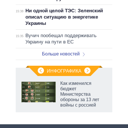
Ни одной целой ТЭС: Зеленский
15:38
описал ситуацию в энергетике
Украины
Вучич пообещал поддерживать
15:35
Украину на пути в ЕС
Больше новостей
ИНФОГРАФИКА
 5
Как изменился
го
бюджет
сть
Министерства
ВР
обороны за 13 лет
войны с россией