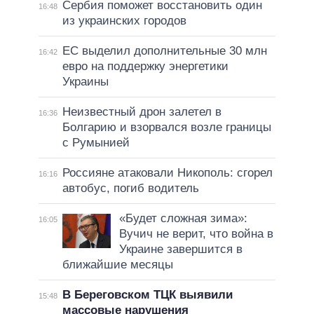
Сербия поможет восстановить один
16:48
из украинских городов
ЕС выделил дополнительные 30 млн
16:42
евро на поддержку энергетики
Украины
Неизвестный дрон залетел в
16:36
Болгарию и взорвался возле границы
с Румынией
Россияне атаковали Никополь: сгорел
16:16
автобус, погиб водитель
«Будет сложная зима»:
16:05
Вучич не верит, что война в
Украине завершится в
ближайшие месяцы
В Береговском ТЦК выявили
15:48
массовые нарушения