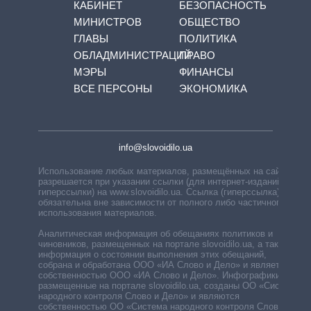
КАБИНЕТ
БЕЗОПАСНОСТЬ
МИНИСТРОВ
ОБЩЕСТВО
ГЛАВЫ
ПОЛИТИКА
ОБЛАДМИНИСТРАЦИЙ
ПРАВО
МЭРЫ
ФИНАНСЫ
ВСЕ ПЕРСОНЫ
ЭКОНОМИКА
info@slovoidilo.ua
Использование любых материалов, размещённых на сайте,
разрешается при указании ссылки (для интернет-изданий —
гиперссылки) на www.slovoidilo.ua. Ссылка (гиперссылка)
обязательна вне зависимости от полного либо частичного
использования материалов.
Аналитическая информация об обещаниях политиков и
чиновников, размещенных на портале slovoidilo.ua, а также
информация о состоянии выполнения этих обещаний,
собрана и обработана ООО «ИА Слово и Дело» и является
собственностью ООО «ИА Слово и Дело». Инфографики,
размещенные на портале slovoidilo.ua, созданы ОО «Система
народного контроля Слово и Дело» и являются
собственностью ОО «Система народного контроля Слово и