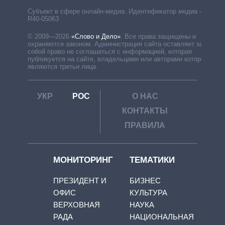
Субъект в сфере онлайн-медиа. Идентификатор медиа –
R40-05063
© 2009—2026
«Слово и Дело»
.
Все права защищены и
охраняются законом. Администрация сайта оставляет за
собой право не соглашаться с информацией, которая
публикуется на сайте, владельцами или авторами которой
являются третьи лица.
УКР
РОС
О НАС
КОНТАКТЫ
ПРАВИЛА
МОНИТОРИНГ
ТЕМАТИКИ
ПРЕЗИДЕНТ И
БИЗНЕС
ОФИС
КУЛЬТУРА
ВЕРХОВНАЯ
НАУКА
РАДА
НАЦИОНАЛЬНАЯ