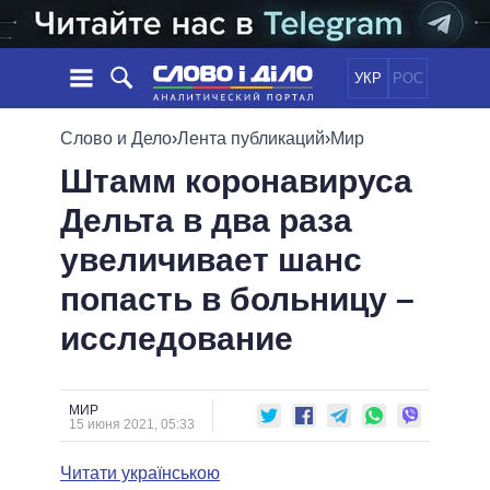
УКР
РОС
НОВОСТИ
Слово и Дело
›
Лента публикаций
›
Мир
Штамм коронавируса
ОБЕЩАНИЯ
ЛЕНТА
ПОЛИТИКА
Дельта в два раза
СОБЫТИЯ
ЭКОНОМИКА
ПОЛИТИКИ
увеличивает шанс
СТАТЬИ
ОБЩЕСТВО
ИНФОГРАФИКА
МНЕНИЯ
МИР
ВСЕ ПОЛИТИКИ
попасть в больницу –
ОБЗОРЫ
ПРЕЗИДЕНТ И ОФИС
исследование
ВИДЕО
ДАЙДЖЕСТЫ
ВЕРХОВНАЯ РАДА
ПОДДЕРЖАТЬ
КАБИНЕТ МИНИСТРОВ
ГЛАВЫ ОБЛАДМИНИСТРАЦИЙ
МИР
СРАВНЕНИЕ ПОЛИТИКОВ
15 июня 2021, 05:33
МЭРЫ
Читати українською
ВСЕ ПЕРСОНЫ