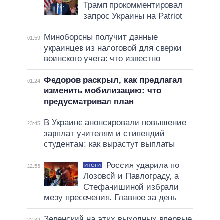
Трамп прокомментировал
запрос Украины на Patriot
Минобороны получит данные
01:59
украинцев из налоговой для сверки
воинского учета: что известно
Федоров раскрыл, как предлагал
01:24
изменить мобилизацию: что
предусматривал план
В Украине анонсировали повышение
23:45
зарплат учителям и стипендий
студентам: как вырастут выплаты
Россия ударила по
ИТОГИ
22:53
Лозовой и Павлограду, а
Стефанишиной избрали
меру пресечения. Главное за день
Зеленский на этих выходных впервые
22:32