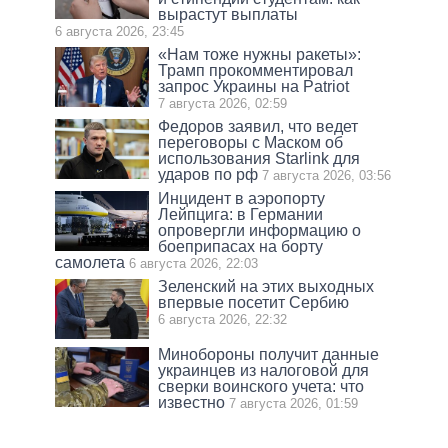
вырастут выплаты
6 августа 2026, 23:45
«Нам тоже нужны ракеты»:
Трамп прокомментировал
запрос Украины на Patriot
7 августа 2026, 02:59
Федоров заявил, что ведет
переговоры с Маском об
использования Starlink для
ударов по рф
7 августа 2026, 03:56
Инцидент в аэропорту
Лейпцига: в Германии
опровергли информацию о
боеприпасах на борту
самолета
6 августа 2026, 22:03
Зеленский на этих выходных
впервые посетит Сербию
6 августа 2026, 22:32
Минобороны получит данные
украинцев из налоговой для
сверки воинского учета: что
известно
7 августа 2026, 01:59