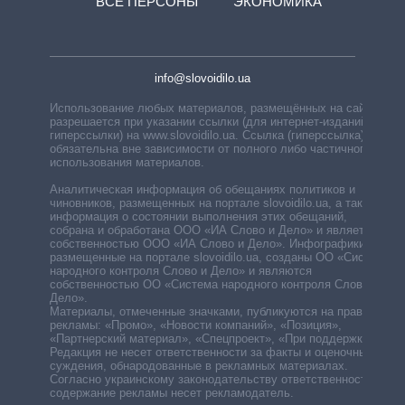
ВСЕ ПЕРСОНЫ
ЭКОНОМИКА
info@slovoidilo.ua
Использование любых материалов, размещённых на сайте,
разрешается при указании ссылки (для интернет-изданий —
гиперссылки) на www.slovoidilo.ua. Ссылка (гиперссылка)
обязательна вне зависимости от полного либо частичного
использования материалов.
Аналитическая информация об обещаниях политиков и
чиновников, размещенных на портале slovoidilo.ua, а также
информация о состоянии выполнения этих обещаний,
собрана и обработана ООО «ИА Слово и Дело» и является
собственностью ООО «ИА Слово и Дело». Инфографики,
размещенные на портале slovoidilo.ua, созданы ОО «Система
народного контроля Слово и Дело» и являются
собственностью ОО «Система народного контроля Слово и
Дело».
Материалы, отмеченные значками, публикуются на правах
рекламы: «Промо», «Новости компаний», «Позиция»,
«Партнерский материал», «Спецпроект», «При поддержке».
Редакция не несет ответственности за факты и оценочные
суждения, обнародованные в рекламных материалах.
Согласно украинскому законодательству ответственность за
содержание рекламы несет рекламодатель.