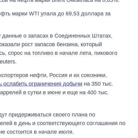
фть марки WTI упала до 69,53 доллара за
у данные о запасах в Соединенных Штатах,
оказали рост запасов бензина, который
ь, спрос на топливо в начале лета, пикового
euters.
кспортеров нефти, Россия и их союзники,
ь ослабить ограничения добычи
на 350 тыс.
баррелей в сутки в июне и еще на 400 тыс.
Дефицит памяти:
как вырос спрос
на чипы за
дут придерживаться своего плана по
последние годы и
что прогнозируют
елей в день и соответствующего соглашения по
на 2027-й
е состоится в начале июля.