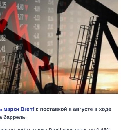
ь марки Brent
с поставкой в августе в ходе
а баррель.
ов на нефть марки Brent снизилась на 0,65%.