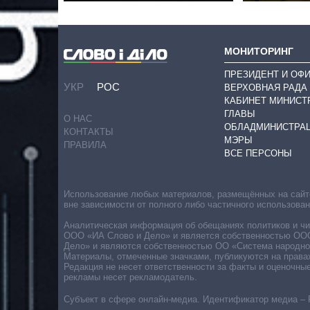
МОНИТОРИНГ
ПРЕЗИДЕНТ И ОФ
УКР
РОС
ВЕРХОВНАЯ РАДА
КАБИНЕТ МИНИСТ
ГЛАВЫ
О НАС
ОБЛАДМИНИСТРА
КОНТАКТЫ
МЭРЫ
ПРАВИЛА
ВСЕ ПЕРСОНЫ
Использование любых материалов, размещённых на сайте,
вне зависимости от полного либо частичного использова
Аналитическая информация об обещаниях политиков и чин
ООО «ИА Слово и Дело» и является собственностью ООО 
Дело» и являются собственностью ОО «Система народног
Материалы, отмеченные значками, публикуются на права
Редакция не несет ответственности за факты и оценочны
рекламы несет рекламодатель.
Субъект в сфере онлайн-медиа. Идентификатор медиа – 