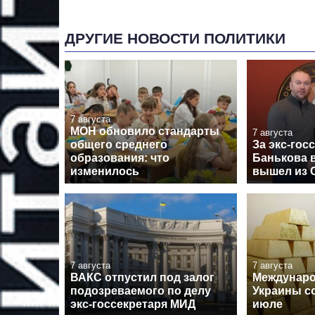
ДРУГИЕ НОВОСТИ ПОЛИТИКИ
7 августа
МОН обновило стандарты
7 августа
общего среднего
За экс-гос
образования: что
Банькова в
изменилось
вышел из 
7 августа
7 августа
ВАКС отпустил под залог
Междунар
подозреваемого по делу
Украины с
экс-госсекретаря МИД
июле