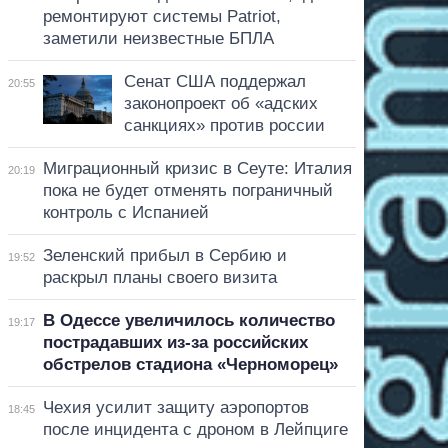
ремонтируют системы Patriot,
заметили неизвестные БПЛА
Сенат США поддержал
20:55
законопроект об «адских
санкциях» против россии
Миграционный кризис в Сеуте: Италия
20:19
пока не будет отменять пограничный
контроль с Испанией
Зеленский прибыл в Сербию и
19:52
раскрыл планы своего визита
В Одессе увеличилось количество
19:17
пострадавших из-за российских
обстрелов стадиона «Черноморец»
Чехия усилит защиту аэропортов
18:45
после инцидента с дроном в Лейпциге