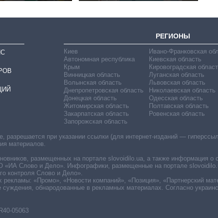
РЕГИОНЫ
Киев
Ивано-Франковская об
ИС
Автономная республика
Киевская область
Крым
Кировоградская област
РОВ
Винницкая область
Луганская область
Волынская область
Львовская область
ЦИЙ
Днепропетровская область
Николаевская область
Донецкая область
Одесская область
Житомирская область
Полтавская область
Закарпатская область
Ровенская область
Запорожская область
 разрешается при указании ссылки (для интернет-изданий — гиперссылки
ния материалов.
овников, размещенных на портале slovoidilo.ua, а также информация о 
«ИА Слово и Дело». Инфографики, размещенные на портале slovoidilo.
о контроля Слово и Дело».
х рекламы: «Промо», «Новости компаний», «Позиция», «Партнерский мат
е суждения, обнародованные в рекламных материалах. Согласно украин
R40-05063