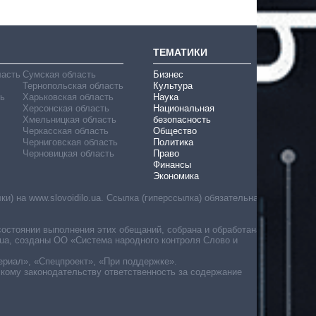
ТЕМАТИКИ
ласть
Сумская область
Бизнес
Тернопольская область
Культура
ь
Харьковская область
Наука
Херсонская область
Национальная
Хмельницкая область
безопасность
Черкасская область
Общество
Черниговская область
Политика
Черновицкая область
Право
Финансы
Экономика
) на www.slovoidilo.ua. Ссылка (гиперссылка) обязательна
состоянии выполнения этих обещаний, собрана и обработана
ua, созданы ОО «Система народного контроля Слово и
ериал», «Спецпроект», «При поддержке».
скому законодательству ответственность за содержание