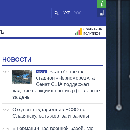
УКР
РОС
Сравнение
ТЬ
политиков
СТРАЦИЙ
МЭРЫ
ВСЕ ПЕРСОНЫ
НОВОСТИ
Враг обстрелял
ИТОГИ
23:09
стадион «Черноморец», а
Сенат США поддержал
«адские санкции» против рф. Главное
за день
Оккупанты ударили из РСЗО по
22:29
Славянску, есть жертва и ранены
В Германии над военной базой, где
21:45