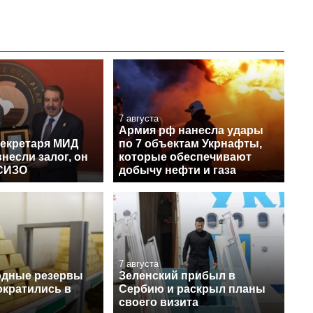
7 августа
Армия рф нанесла удары
секретаря МИД
по 7 объектам Укрнафты,
несли залог, он
которые обеспечивают
СИЗО
добычу нефти и газа
7 августа
одные резервы
Зеленский прибыл в
ократились в
Сербию и раскрыл планы
своего визита