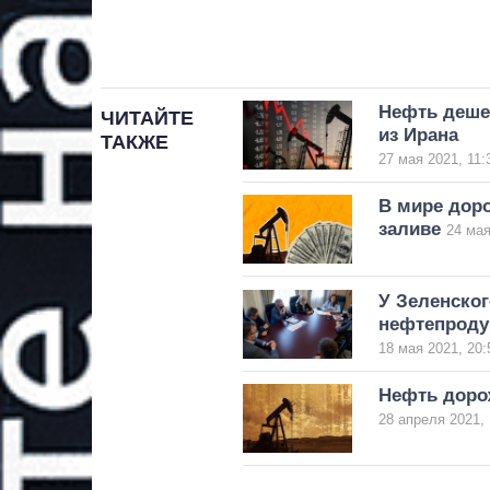
Нефть деше
ЧИТАЙТЕ
из Ирана
ТАКЖЕ
27 мая 2021, 11:
В мире доро
заливе
24 мая
У Зеленско
нефтепроду
18 мая 2021, 20:
Нефть доро
28 апреля 2021, 