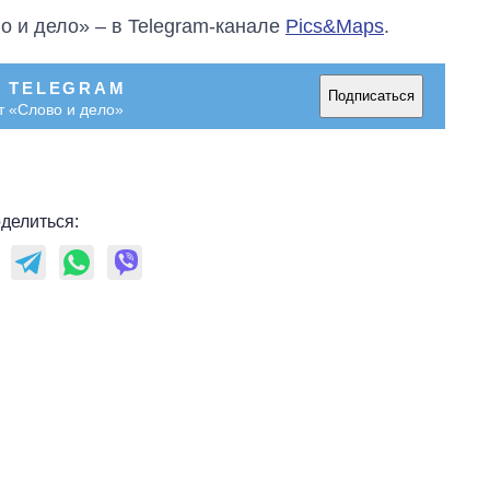
о и дело» – в Telegram-канале
Pics&Maps
.
В TELEGRAM
Подписаться
т «Слово и дело»
делиться: