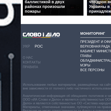
баллистикой в двух
что дрон в
районах произошли
Украины в
пожары
принадлеж
МОНИТОРИНГ
ПРЕЗИДЕНТ И ОФ
УКР
РОС
ВЕРХОВНАЯ РАДА
КАБИНЕТ МИНИСТ
ГЛАВЫ
О НАС
ОБЛАДМИНИСТРА
КОНТАКТЫ
МЭРЫ
ПРАВИЛА
ВСЕ ПЕРСОНЫ
Использование любых материалов, размещённых на сайте,
вне зависимости от полного либо частичного использова
Аналитическая информация об обещаниях политиков и чин
ООО «ИА Слово и Дело» и является собственностью ООО 
Дело» и являются собственностью ОО «Система народног
Материалы, отмеченные значками, публикуются на права
Редакция не несет ответственности за факты и оценочны