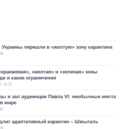
 Украины перешли в «желтую» зону карантина
06
«оранжевая», «желтая» и «зеленая» зоны
где и какие ограничения
, 11:37
ры и зал аудиенции Павла VI: необычные места
 в мире
10
длит адаптативный карантин – Шмыгаль
19