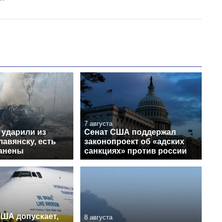
7 августа
 ударили из
Сенат США поддержал
авянску, есть
законопроект об «адских
ранены
санкциях» против россии
США допускает,
8 августа