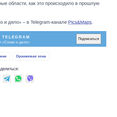
ные области, как это происходило в прошлую
о и дело» – в Telegram-канале
Pics&Maps
.
В TELEGRAM
Подписаться
т «Слово и дело»
аине
Оранжевая зона
делиться: