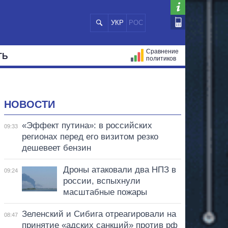
УКР
РОС
Сравнение
ТЬ
политиков
СТРАЦИЙ
МЭРЫ
ВСЕ ПЕРСОНЫ
НОВОСТИ
«Эффект путина»: в российских
09:33
регионах перед его визитом резко
дешевеет бензин
Дроны атаковали два НПЗ в
09:24
россии, вспыхнули
масштабные пожары
Зеленский и Сибига отреагировали на
08:47
принятие «адских санкций» против рф