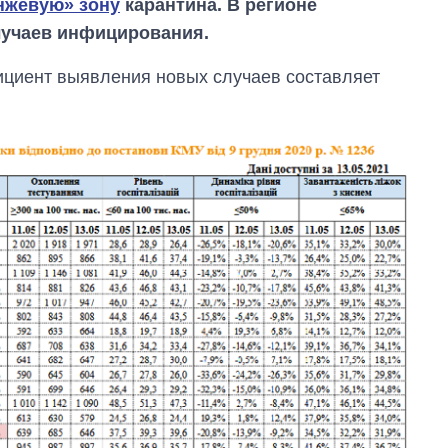
нжевую» зону
карантина. В регионе
учаев инфицирования.
циент выявления новых случаев составляет
Сколько
картофеля
выращивали в
Украине до и во
время большой
войны