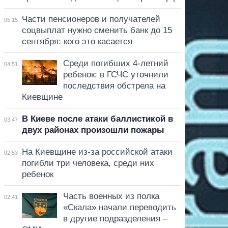
Части пенсионеров и получателей
05:15
соцвыплат нужно сменить банк до 15
сентября: кого это касается
Среди погибших 4-летний
04:51
ребенок: в ГСЧС уточнили
последствия обстрела на
Киевщине
В Киеве после атаки баллистикой в
03:47
двух районах произошли пожары
На Киевщине из-за российской атаки
02:53
погибли три человека, среди них
ребенок
Часть военных из полка
02:41
«Скала» начали переводить
в другие подразделения –