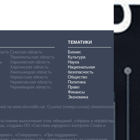
ТЕМАТИКИ
ласть
Сумская область
Бизнес
Тернопольская область
Культура
ь
Харьковская область
Наука
Херсонская область
Национальная
Хмельницкая область
безопасность
Черкасская область
Общество
Черниговская область
Политика
Черновицкая область
Право
Финансы
Экономика
) на www.slovoidilo.ua. Ссылка (гиперссылка) обязательна
состоянии выполнения этих обещаний, собрана и обработана
ua, созданы ОО «Система народного контроля Слово и
ериал», «Спецпроект», «При поддержке».
скому законодательству ответственность за содержание