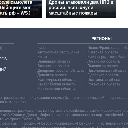
озле самолета
Дроны атаковали два НПЗ в
 Лейпциге мог
россии, вспыхнули
ать рф – WSJ
масштабные пожары
РЕГИОНЫ
Киев
Ивано-Франковская об
ИС
Автономная республика
Киевская область
Крым
Кировоградская област
РОВ
Винницкая область
Луганская область
Волынская область
Львовская область
ЦИЙ
Днепропетровская область
Николаевская область
Донецкая область
Одесская область
Житомирская область
Полтавская область
Закарпатская область
Ровенская область
Запорожская область
 разрешается при указании ссылки (для интернет-изданий — гиперссылки
ния материалов.
овников, размещенных на портале slovoidilo.ua, а также информация о 
«ИА Слово и Дело». Инфографики, размещенные на портале slovoidilo.
о контроля Слово и Дело».
х рекламы: «Промо», «Новости компаний», «Позиция», «Партнерский мат
е суждения, обнародованные в рекламных материалах. Согласно украин