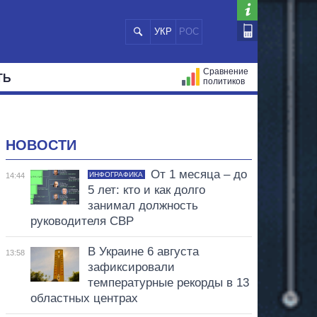
УКР
РОС
Сравнение
ТЬ
политиков
СТРАЦИЙ
МЭРЫ
ВСЕ ПЕРСОНЫ
НОВОСТИ
От 1 месяца – до
ИНФОГРАФИКА
14:44
5 лет: кто и как долго
занимал должность
руководителя СВР
В Украине 6 августа
13:58
зафиксировали
температурные рекорды в 13
областных центрах