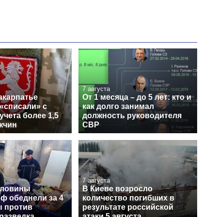
7 августа
акарпатье
От 1 месяца – до 5 лет: кто и
«списали» с
как долго занимал
учета более 1,5
должность руководителя
жчин
СВР
7 августа
оловины
В Киеве возросло
ф обеднели за 4
количество погибших в
ы против
результате российской
разведка
атаки 5 августа