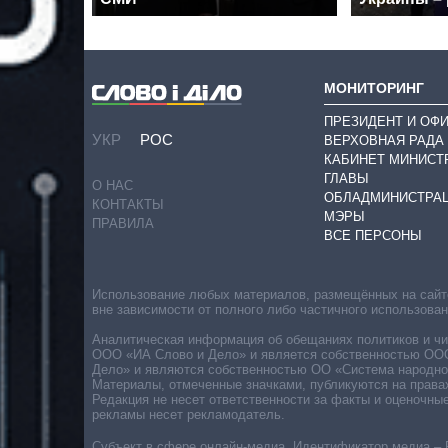
МОНИТОРИНГ
ПРЕЗИДЕНТ И ОФ
УКР
РОС
ВЕРХОВНАЯ РАДА
КАБИНЕТ МИНИСТ
ГЛАВЫ
О НАС
ОБЛАДМИНИСТРА
КОНТАКТЫ
МЭРЫ
ПРАВИЛА
ВСЕ ПЕРСОНЫ
Использование любых материалов, размещённых на сайте,
вне зависимости от полного либо частичного использова
Аналитическая информация об обещаниях политиков и чин
ООО «ИА Слово и Дело» и является собственностью ООО 
Дело» и являются собственностью ОО «Система народног
Материалы, отмеченные значками, публикуются на права
Редакция не несет ответственности за факты и оценочны
рекламы несет рекламодатель.
Субъект в сфере онлайн-медиа. Идентификатор медиа – 