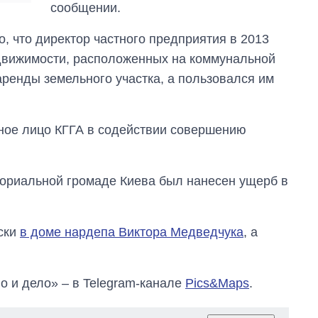
сообщении.
поступающих в
бакалавриат,
магистратуру и
 что директор частного предприятия в 2013
аспирантуру
едвижимости, расположенных на коммунальной
ренды земельного участка, а пользовался им
ное лицо КГГА в содействии совершению
ториальной громаде Киева был нанесен ущерб в
ски
в доме нардепа Виктора Медведчука
, а
о и дело» – в Telegram-канале
Pics&Maps
.