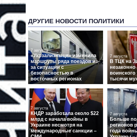
ДРУГИЕ НОВОСТИ ПОЛИТИКИ
7 августа
«Укрзализныця» изменила
7 августа
маршруты ряда поездов из-
В ТЦК на З
за ситуации с
незаконно 
безопасностью в
воинского 
восточных регионах
тысячи му
7 августа
КНДР заработала около $22
7 августа
млрд с начала войны в
Больше п
Украине несмотря на
регионов р
международные санкции –
года войн
СМИ
Украины – 