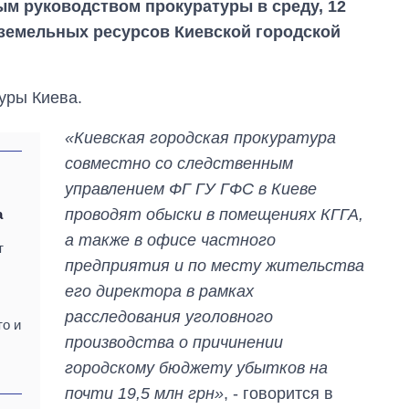
м руководством прокуратуры в среду, 12
 земельных ресурсов Киевской городской
уры Киева.
«Киевская городская прокуратура
совместно со следственным
управлением ФГ ГУ ГФС в Киеве
проводят обыски в помещениях КГГА,
а
а также в офисе частного
т
предприятия и по месту жительства
его директора в рамках
расследования уголовного
то и
производства о причинении
городскому бюджету убытков на
Как за 10 лет
изменилось
почти 19,5 млн грн»
, - говорится в
количество