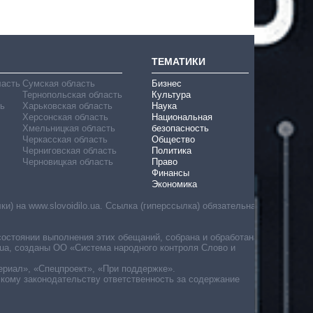
ТЕМАТИКИ
ласть
Сумская область
Бизнес
Тернопольская область
Культура
ь
Харьковская область
Наука
Херсонская область
Национальная
Хмельницкая область
безопасность
Черкасская область
Общество
Черниговская область
Политика
Черновицкая область
Право
Финансы
Экономика
) на www.slovoidilo.ua. Ссылка (гиперссылка) обязательна
состоянии выполнения этих обещаний, собрана и обработана
ua, созданы ОО «Система народного контроля Слово и
ериал», «Спецпроект», «При поддержке».
скому законодательству ответственность за содержание