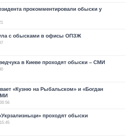
езидента прокомментировали обыски у
21
ула с обысками в офисы ОПЗЖ
07
ведчука в Киеве проходят обыски – СМИ
30
вает «Кузню на Рыбальском» и «Богдан
СМИ
00:56
«Укрзализныци» проходят обыски
15:45