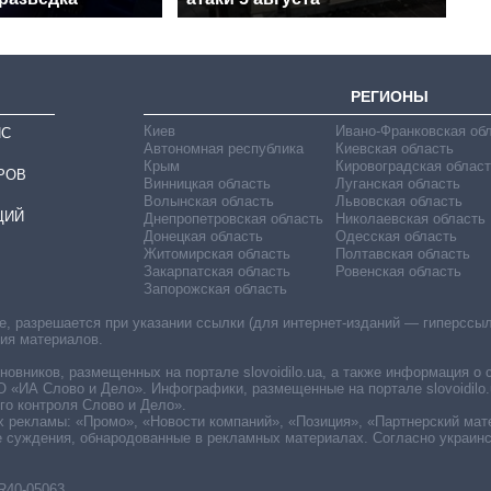
РЕГИОНЫ
Киев
Ивано-Франковская об
ИС
Автономная республика
Киевская область
Крым
Кировоградская област
РОВ
Винницкая область
Луганская область
Волынская область
Львовская область
ЦИЙ
Днепропетровская область
Николаевская область
Донецкая область
Одесская область
Житомирская область
Полтавская область
Закарпатская область
Ровенская область
Запорожская область
 разрешается при указании ссылки (для интернет-изданий — гиперссылки
ния материалов.
овников, размещенных на портале slovoidilo.ua, а также информация о 
«ИА Слово и Дело». Инфографики, размещенные на портале slovoidilo.
о контроля Слово и Дело».
х рекламы: «Промо», «Новости компаний», «Позиция», «Партнерский мат
е суждения, обнародованные в рекламных материалах. Согласно украин
R40-05063