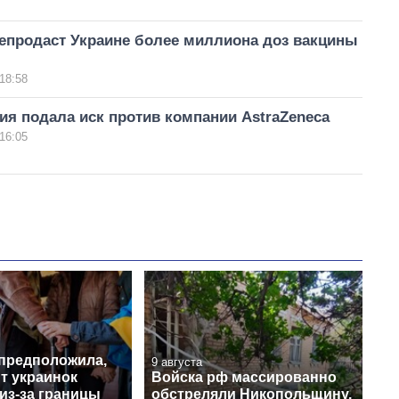
епродаст Украине более миллиона доз вакцины
18:58
я подала иск против компании AstraZeneca
16:05
предположила,
9 августа
т украинок
Войска рф массированно
из-за границы
обстреляли Никопольщину,