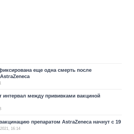
фиксирована еще одна смерть после
AstraZeneca
1
т интервал между прививками вакциной
3
акцинацию препаратом AstraZeneca начнут с 19
2021, 16:14