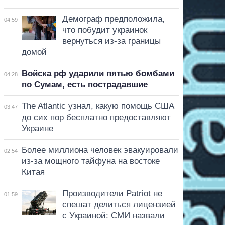
Демограф предположила,
04:59
что побудит украинок
вернуться из-за границы
домой
Войска рф ударили пятью бомбами
04:28
по Сумам, есть пострадавшие
The Atlantic узнал, какую помощь США
03:47
до сих пор бесплатно предоставляют
Украине
Более миллиона человек эвакуировали
02:54
из-за мощного тайфуна на востоке
Китая
Производители Patriot не
01:59
спешат делиться лицензией
с Украиной: СМИ назвали