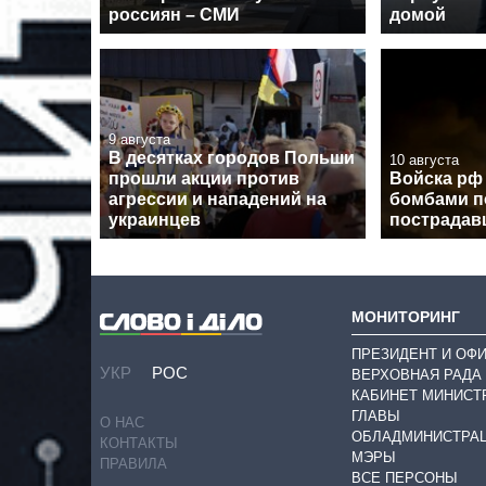
россиян – СМИ
домой
9 августа
В десятках городов Польши
10 августа
прошли акции против
Войска рф
агрессии и нападений на
бомбами п
украинцев
пострадав
МОНИТОРИНГ
ПРЕЗИДЕНТ И ОФ
УКР
РОС
ВЕРХОВНАЯ РАДА
КАБИНЕТ МИНИСТ
ГЛАВЫ
О НАС
ОБЛАДМИНИСТРА
КОНТАКТЫ
МЭРЫ
ПРАВИЛА
ВСЕ ПЕРСОНЫ