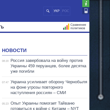
УКР
РОС
Сравнение
ТЬ
политиков
СТРАЦИЙ
МЭРЫ
ВСЕ ПЕРСОНЫ
НОВОСТИ
Россия завербовала на войну против
08:20
Украины 459 перуанцев, более десятка
уже погибли
Украина усиливает оборону Чернобыля
07:47
на фоне угрозы повторного
наступления россиян – СМИ
Опыт Украины помогает Тайваню
05:23
готовиться к войне с Китаем – NYT