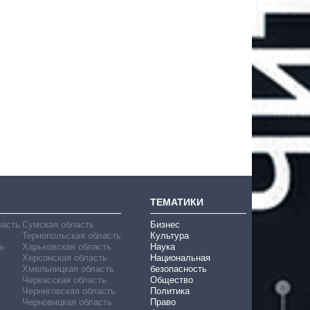
ТЕМАТИКИ
ласть
Сумская область
Бизнес
Тернопольская область
Культура
ь
Харьковская область
Наука
Херсонская область
Национальная
Хмельницкая область
безопасность
Черкасская область
Общество
Черниговская область
Политика
Черновицкая область
Право