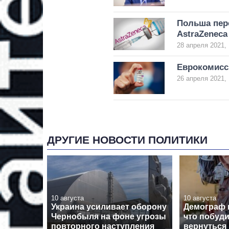
Польша пер
AstraZeneca
28 апреля 2021, 
Еврокомисси
26 апреля 2021, 
ДРУГИЕ НОВОСТИ ПОЛИТИКИ
10 августа
10 августа
Украина усиливает оборону
Демограф 
Чернобыля на фоне угрозы
что побуди
повторного наступления
вернуться 