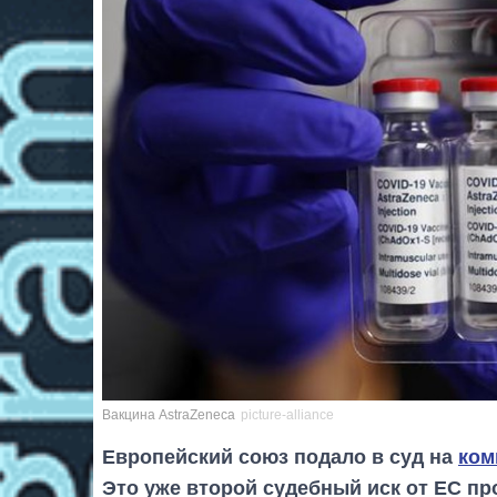
Вакцина AstraZeneca
picture-alliance
Европейский союз подало в суд на
ком
Это уже второй судебный иск от ЕС пр