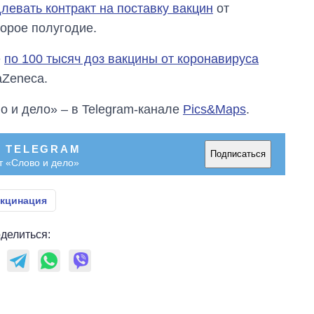
на 2027-й
левать контракт на поставку вакцин
от
торое полугодие.
е
по 100 тысяч доз вакцины от коронавируса
aZeneca.
о и дело» – в Telegram-канале
Pics&Maps
.
В TELEGRAM
Подписаться
т «Слово и дело»
кцинация
делиться: