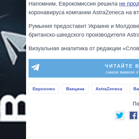
Напомним, Еврокомиссия решила
не прод
коронавируса компании AstraZeneca на в
Румыния предоставит Украине и Молдов
британско-шведского производителя Astr
Визуальная аналитика от редакции «Слов
ЧИТАЙТЕ 
самое важное о
Евросоюз
Вакцина
AstraZeneca
Ва
По