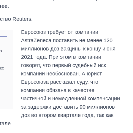
ее.
тво Reuters.
Евросоюз требует от компании
AstraZeneca поставить не менее 120
миллионов доз вакцины к концу июня
а
2021 года. При этом в компании
говорят, что первый судебный иск
же
компании необоснован. А юрист
Евросоюза рассказал суду, что
компания обязана в качестве
частичной и немедленной компенсации
за задержки доставить 90 миллионов
Дефицит памяти:
как вырос спрос
доз во втором квартале года, так как
на чипы за
тале.
последние годы и
что прогнозируют