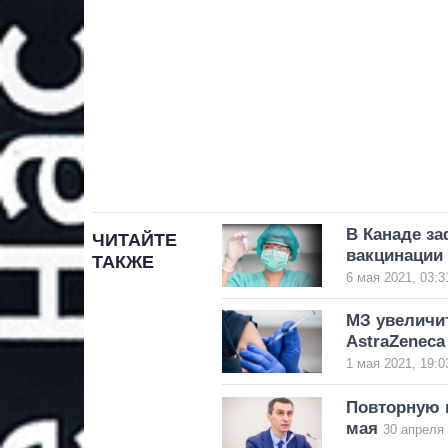
В Канаде за
ЧИТАЙТЕ
вакцинации 
ТАКЖЕ
6 мая 2021, 03:3
МЗ увеличи
AstraZeneca
1 мая 2021, 19:0
Повторную в
мая
30 апреля 