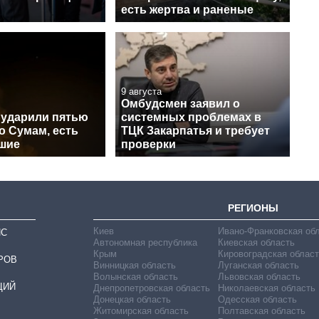
есть жертва и раненые
9 августа
Омбудсмен заявил о
 ударили пятью
системных проблемах в
о Сумам, есть
ТЦК Закарпатья и требует
шие
проверки
РЕГИОНЫ
Киев
Ивано-Франковская об
ИС
Автономная республика
Киевская область
Крым
Кировоградская област
РОВ
Винницкая область
Луганская область
Волынская область
Львовская область
ЦИЙ
Днепропетровская область
Николаевская область
Донецкая область
Одесская область
Житомирская область
Полтавская область