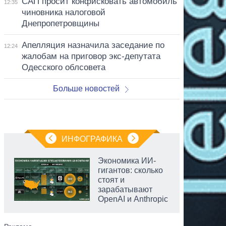
САП просит конфисковать автомобиль
12:35
чиновника налоговой
Днепропетровщины
Апелляция назначила заседание по
12:24
жалобам на приговор экс-депутата
Одесского облсовета
Больше новостей
ИНФОГРАФИКА
Экономика ИИ-
гигантов: сколько
стоят и
зарабатывают
OpenAI и Anthropic