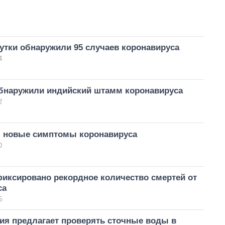
сутки обнаружили 95 случаев коронавируса
4
бнаружили индийский штамм коронавируса
2
л новые симптомы коронавируса
0
фиксировано рекордное количество смертей от
са
5
ия предлагает проверять сточные воды в