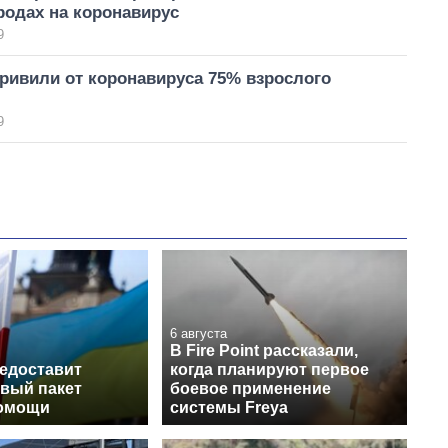
родах на коронавирус
9
ривили от коронавируса 75% взрослого
9
6 августа
В Fire Point рассказали,
едоставит
когда планируют первое
овый пакет
боевое применение
помощи
системы Freya