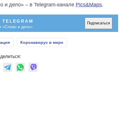
о и дело» – в Telegram-канале
Pics&Maps
.
В TELEGRAM
Подписаться
т «Слово и дело»
ация
Коронавирус в мире
делиться: