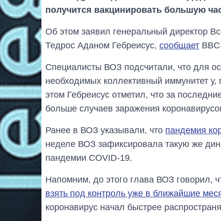
получится вакцинировать большую час
Об этом заявил генеральный директор В
Тедрос Аданом Гебреисус,
сообщает
BBC
Специалисты ВОЗ подсчитали, что для о
необходимых коллективный иммунитет у, 
этом Гебреисус отметил, что за последн
больше случаев заражения коронавирусом
Ранее в ВОЗ указывали, что
пандемия кор
неделе ВОЗ зафиксировала такую же дина
пандемии COVID-19.
Напомним, до этого глава ВОЗ говорил, 
взять под контроль уже в ближайшие мес
коронавирус начал быстрее распространят