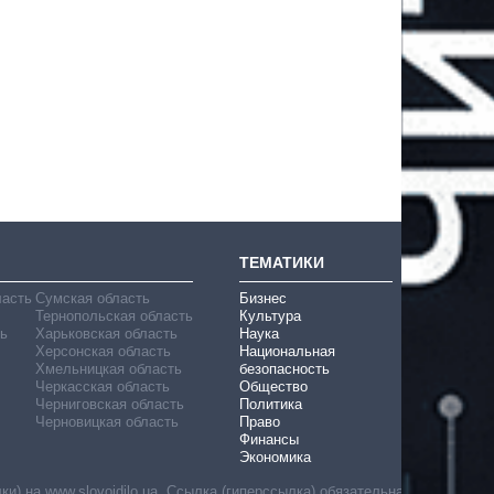
ТЕМАТИКИ
ласть
Сумская область
Бизнес
Тернопольская область
Культура
ь
Харьковская область
Наука
Херсонская область
Национальная
Хмельницкая область
безопасность
Черкасская область
Общество
Черниговская область
Политика
Черновицкая область
Право
Финансы
Экономика
) на www.slovoidilo.ua. Ссылка (гиперссылка) обязательна