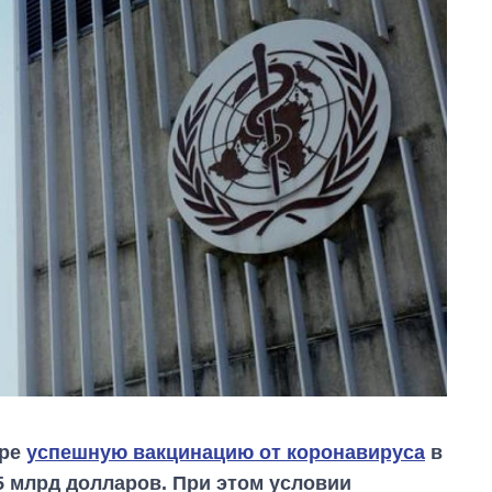
ире
успешную вакцинацию от коронавируса
в
45 млрд долларов. При этом условии