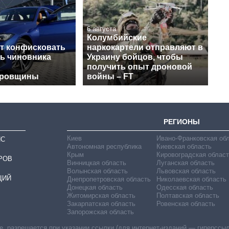
6 августа
Колумбийские
т конфисковать
наркокартели отправляют в
ь чиновника
Украину бойцов, чтобы
получить опыт дроновой
тровщины
войны – FT
РЕГИОНЫ
Киев
Ивано-Франковская об
ИС
Автономная республика
Киевская область
Крым
Кировоградская област
РОВ
Винницкая область
Луганская область
Волынская область
Львовская область
ЦИЙ
Днепропетровская область
Николаевская область
Донецкая область
Одесская область
Житомирская область
Полтавская область
Закарпатская область
Ровенская область
Запорожская область
 разрешается при указании ссылки (для интернет-изданий — гиперссылки