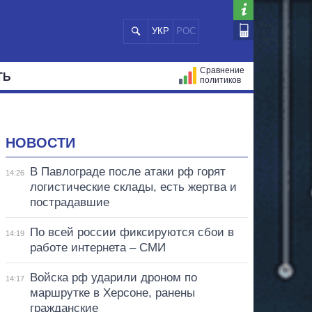
УКР
РОС
Сравнение
ТЬ
политиков
СТРАЦИЙ
МЭРЫ
ВСЕ ПЕРСОНЫ
НОВОСТИ
В Павлограде после атаки рф горят
14:26
логистические склады, есть жертва и
пострадавшие
По всей россии фиксируются сбои в
14:19
работе интернета – СМИ
Войска рф ударили дроном по
14:17
маршрутке в Херсоне, ранены
гражданские