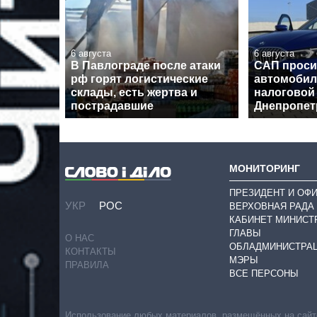
6 августа
6 августа
В Павлограде после атаки
САП проси
рф горят логистические
автомобил
склады, есть жертва и
налоговой
пострадавшие
Днепропе
МОНИТОРИНГ
ПРЕЗИДЕНТ И ОФ
УКР
РОС
ВЕРХОВНАЯ РАДА
КАБИНЕТ МИНИСТ
ГЛАВЫ
О НАС
ОБЛАДМИНИСТРА
КОНТАКТЫ
МЭРЫ
ПРАВИЛА
ВСЕ ПЕРСОНЫ
Использование любых материалов, размещённых на сайте,