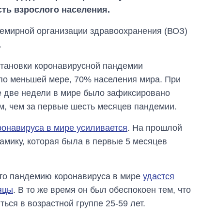
ть взрослого населения.
семирной организации здравоохранения (ВОЗ)
.
становки коронавирусной пандемии
по меньшей мере, 70% населения мира. При
ие две недели в мире было зафиксировано
, чем за первые шесть месяцев пандемии.
онавируса в мире усиливается
. На прошлой
мику, которая была в первые 5 месяцев
Как выросли
тарифы на
холодную воду в
что пандемию коронавируса в мире
удастся
городах Украины
яцы
. В то же время он был обеспокоен тем, что
на начало августа
ься в возрастной группе 25-59 лет.