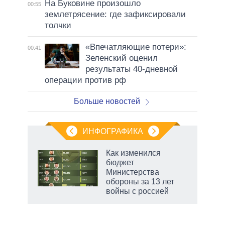
На Буковине произошло
00:55
землетрясение: где зафиксировали
толчки
«Впечатляющие потери»:
00:41
Зеленский оценил
результаты 40-дневной
операции против рф
Больше новостей
ИНФОГРАФИКА
еля
Как изменился
бюджет
Министерства
обороны за 13 лет
войны с россией
рф