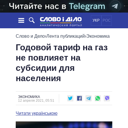
УКР
РОС
НОВОСТИ
Слово и Дело
›
Лента публикаций
›
Экономика
Годовой тариф на газ
ОБЕЩАНИЯ
ЛЕНТА
ПОЛИТИКА
не повлияет на
СОБЫТИЯ
ЭКОНОМИКА
ПОЛИТИКИ
субсидии для
СТАТЬИ
ОБЩЕСТВО
ИНФОГРАФИКА
МНЕНИЯ
МИР
ВСЕ ПОЛИТИКИ
населения
ОБЗОРЫ
ПРЕЗИДЕНТ И ОФИС
ВИДЕО
ДАЙДЖЕСТЫ
ВЕРХОВНАЯ РАДА
ЭКОНОМИКА
ПОДДЕРЖАТЬ
КАБИНЕТ МИНИСТРОВ
12 апреля 2021, 05:51
ГЛАВЫ ОБЛАДМИНИСТРАЦИЙ
СРАВНЕНИЕ ПОЛИТИКОВ
Читати українською
МЭРЫ
ВСЕ ПЕРСОНЫ