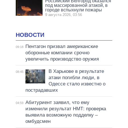
Российский Белгород оказался
под массированной атакой, в
городе вспыхнули пожары
9 августа 2026, 03:56
НОВОСТИ
Пентагон призвал американские
09:18
оборонные компании срочно
увеличить производство оружия
В Харькове в результате
08:45
атаки погибли люди, в
Одессе стало известно о
пострадавших
Абитуриент заявил, что ему
04:59
изменили результат НМТ: проверка
выявила возможную подделку –
омбудсмен