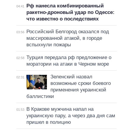
Рф нанесла комбинированный
04:41
ракетно-дроновый удар по Одессе:
что известно о последствиях
Российский Белгород оказался под
03:56
массированной атакой, в городе
вспыхнули пожары
Турция передала рф предложение о
02:58
моратории на атаки в Черном море
Зеленский назвал
02:31
возможные сроки боевого
применения украинской
баллистики
В Кракове мужчина напал на
01:53
украинскую пару, а через два дня сам
пришел в полицию