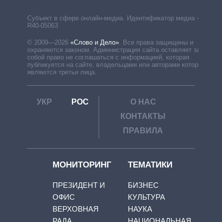
Субъект в сфере онлайн-медиа. Идентификатор медиа –
R40-05063
© 2009—2026
«Слово и Дело»
.
Все права защищены и
охраняются законом. Администрация сайта оставляет за
собой право не соглашаться с информацией, которая
публикуется на сайте, владельцами или авторами которой
являются третьи лица.
УКР
РОС
О НАС
КОНТАКТЫ
ПРАВИЛА
МОНИТОРИНГ
ТЕМАТИКИ
ПРЕЗИДЕНТ И
БИЗНЕС
ОФИС
КУЛЬТУРА
ВЕРХОВНАЯ
НАУКА
РАДА
НАЦИОНАЛЬНАЯ