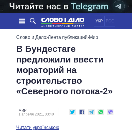
УКР
РОС
НОВОСТИ
Слово и Дело
›
Лента публикаций
›
Мир
В Бундестаге
ОБЕЩАНИЯ
ЛЕНТА
ПОЛИТИКА
предложили ввести
СОБЫТИЯ
ЭКОНОМИКА
ПОЛИТИКИ
мораторий на
СТАТЬИ
ОБЩЕСТВО
ИНФОГРАФИКА
МНЕНИЯ
МИР
ВСЕ ПОЛИТИКИ
строительство
ОБЗОРЫ
ПРЕЗИДЕНТ И ОФИС
«Северного потока-2»
ВИДЕО
ДАЙДЖЕСТЫ
ВЕРХОВНАЯ РАДА
ПОДДЕРЖАТЬ
КАБИНЕТ МИНИСТРОВ
ГЛАВЫ ОБЛАДМИНИСТРАЦИЙ
МИР
СРАВНЕНИЕ ПОЛИТИКОВ
1 апреля 2021, 03:40
МЭРЫ
Читати українською
ВСЕ ПЕРСОНЫ