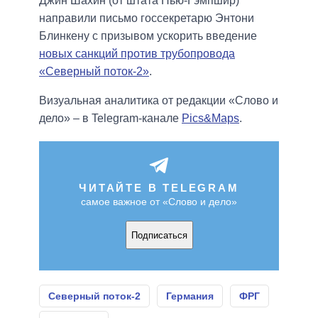
Джин Шахин (от штата Нью-Гэмпшир)
направили письмо госсекретарю Энтони
Блинкену с призывом ускорить введение
новых санкций против трубопровода
«Северный поток-2»
.
Визуальная аналитика от редакции «Слово и
дело» – в Telegram-канале
Pics&Maps
.
ЧИТАЙТЕ В TELEGRAM
самое важное от «Слово и дело»
Подписаться
Северный поток-2
Германия
ФРГ