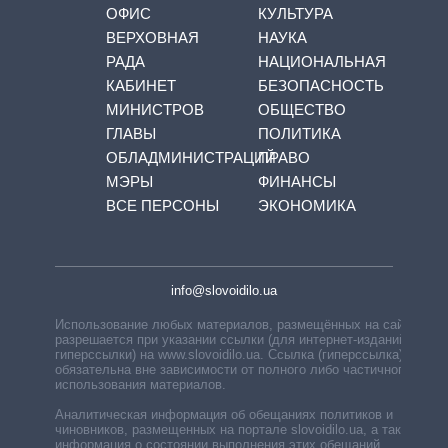
ОФИС
КУЛЬТУРА
ВЕРХОВНАЯ
НАУКА
РАДА
НАЦИОНАЛЬНАЯ
КАБИНЕТ
БЕЗОПАСНОСТЬ
МИНИСТРОВ
ОБЩЕСТВО
ГЛАВЫ
ПОЛИТИКА
ОБЛАДМИНИСТРАЦИЙ
ПРАВО
МЭРЫ
ФИНАНСЫ
ВСЕ ПЕРСОНЫ
ЭКОНОМИКА
info@slovoidilo.ua
Использование любых материалов, размещённых на сайте,
разрешается при указании ссылки (для интернет-изданий —
гиперссылки) на www.slovoidilo.ua. Ссылка (гиперссылка)
обязательна вне зависимости от полного либо частичного
использования материалов.
Аналитическая информация об обещаниях политиков и
чиновников, размещенных на портале slovoidilo.ua, а также
информация о состоянии выполнения этих обещаний,