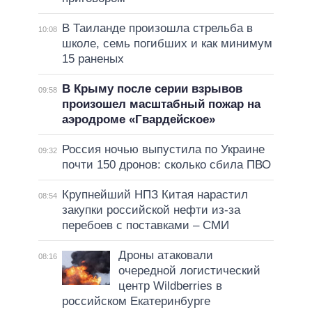
В Таиланде произошла стрельба в
10:08
школе, семь погибших и как минимум
15 раненых
В Крыму после серии взрывов
09:58
произошел масштабный пожар на
аэродроме «Гвардейское»
Россия ночью выпустила по Украине
09:32
почти 150 дронов: сколько сбила ПВО
Крупнейший НПЗ Китая нарастил
08:54
закупки российской нефти из-за
перебоев с поставками – СМИ
Дроны атаковали
08:16
очередной логистический
центр Wildberries в
российском Екатеринбурге