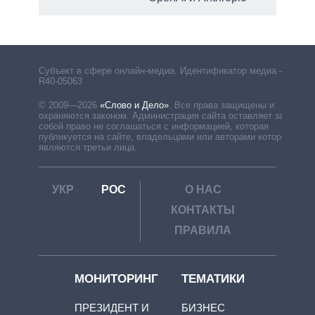
рф
Субъект в сфере онлайн-медиа. Идентификатор медиа –
R40-05063
© 2009—2026
«Слово и Дело»
.
Все права защищены и
охраняются законом. Администрация сайта оставляет за
собой право не соглашаться с информацией, которая
публикуется на сайте, владельцами или авторами которой
являются третьи лица.
УКР
РОС
О НАС
КОНТАКТЫ
ПРАВИЛА
МОНИТОРИНГ
ТЕМАТИКИ
ПРЕЗИДЕНТ И
БИЗНЕС