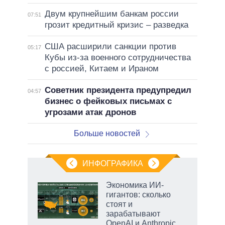
Двум крупнейшим банкам россии
07:51
грозит кредитный кризис – разведка
США расширили санкции против
05:17
Кубы из-за военного сотрудничества
с россией, Китаем и Ираном
Советник президента предупредил
04:57
бизнес о фейковых письмах с
угрозами атак дронов
Больше новостей
ИНФОГРАФИКА
рифы
Экономика ИИ-
у в
гигантов: сколько
 на
стоят и
зарабатывают
OpenAI и Anthropic