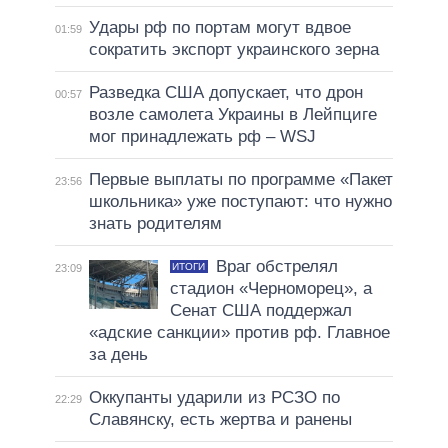
Удары рф по портам могут вдвое
01:59
сократить экспорт украинского зерна
Разведка США допускает, что дрон
00:57
возле самолета Украины в Лейпциге
мог принадлежать рф – WSJ
Первые выплаты по программе «Пакет
23:56
школьника» уже поступают: что нужно
знать родителям
Враг обстрелял
ИТОГИ
23:09
стадион «Черноморец», а
Сенат США поддержал
«адские санкции» против рф. Главное
за день
Оккупанты ударили из РСЗО по
22:29
Славянску, есть жертва и ранены