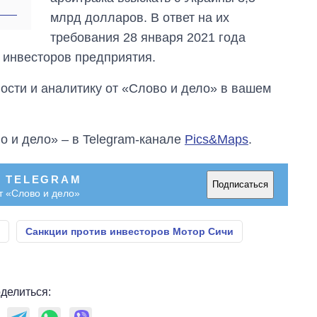
главной целью рф
млрд долларов. В ответ на их
требования 28 января 2021 года
х инвесторов предприятия.
сти и аналитику от «Слово и дело» в вашем
о и дело» – в Telegram-канале
Pics&Maps
.
В TELEGRAM
Подписаться
т «Слово и дело»
Санкции против инвесторов Мотор Сичи
делиться: