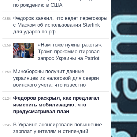
по рождению в США
Федоров заявил, что ведет переговоры
03:56
с Маском об использования Starlink
для ударов по рф
«Нам тоже нужны ракеты»:
02:59
Трамп прокомментировал
запрос Украины на Patriot
Минобороны получит данные
01:59
украинцев из налоговой для сверки
воинского учета: что известно
Федоров раскрыл, как предлагал
01:24
изменить мобилизацию: что
предусматривал план
В Украине анонсировали повышение
23:45
зарплат учителям и стипендий