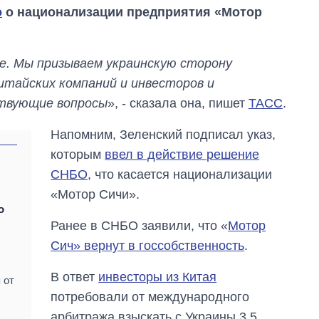
о
о национализации предприятия «Мотор
. Мы призываем украинскую сторону
итайских компаний и инвесторов и
твующие вопросы
», - сказала она, пишет
ТАСС
.
Напомним, Зеленский подписал указ,
которым
ввел в действие решение
СНБО
, что касается национализации
«Мотор Сичи».
о
Ранее в СНБО заявили, что «
Мотор
Сич» вернут в госсобственность
.
Восемь
массированных
В ответ
инвесторы из Китая
 от
ударов по Украине
потребовали от международного
за лето: Киев и
область стали
арбитража взыскать с Украины 3,5