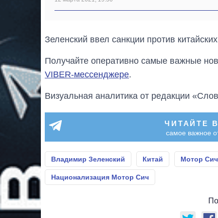
Зеленский ввел санкции против китайски
Получайте оперативно самые важные ново
VIBER-мессенджере
.
Визуальная аналитика от редакции «Слов
ЧИТАЙТЕ 
самое важное о
Владимир Зеленский
Китай
Мотор Сич
Национализация Мотор Сич
По