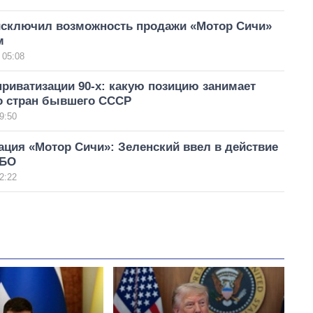
исключил возможность продажи «Мотор Сичи»
м
 05:08
риватизации 90-х: какую позицию занимает
о стран бывшего СССР
9:50
ция «Мотор Сичи»: Зеленский ввел в действие
НБО
2:22