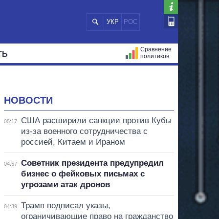
УКР
РОС
Сравнение
ТЬ
политиков
СТРАЦИЙ
МЭРЫ
ВСЕ ПЕРСОНЫ
НОВОСТИ
США расширили санкции против Кубы
05:17
из-за военного сотрудничества с
россией, Китаем и Ираном
Советник президента предупредил
04:57
бизнес о фейковых письмах с
угрозами атак дронов
Трамп подписал указы,
04:39
ограничивающие право на гражданство