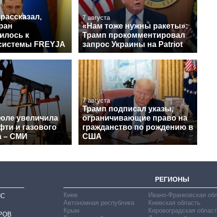
рассказал,
7 августа
ран
«Нам тоже нужны ракеты»:
илось к
Трамп прокомментировал
системы FREYJA
запрос Украины на Patriot
7 августа
Трамп подписал указы,
июле увеличила
ограничивающие право на
фти и газового
гражданство по рождению в
а – СМИ
США
РЕГИОНЫ
Киев
Ивано-Франковская об
ИС
Автономная республика
Киевская область
Крым
Кировоградская област
РОВ