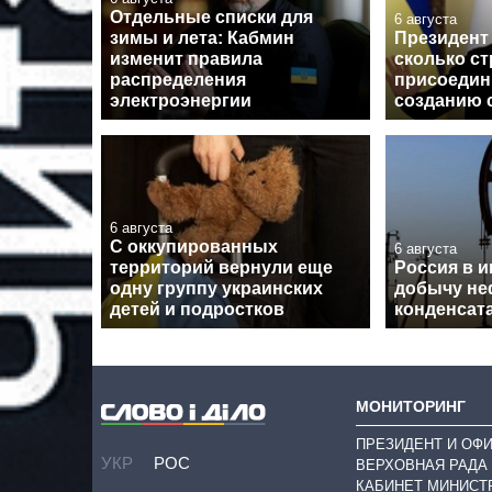
Отдельные списки для
6 августа
зимы и лета: Кабмин
Президент 
изменит правила
сколько ст
распределения
присоедин
электроэнергии
созданию 
6 августа
С оккупированных
6 августа
территорий вернули еще
Россия в 
одну группу украинских
добычу не
детей и подростков
конденсат
МОНИТОРИНГ
ПРЕЗИДЕНТ И ОФ
УКР
РОС
ВЕРХОВНАЯ РАДА
КАБИНЕТ МИНИСТ