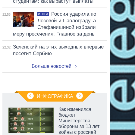
студентам: как вырастут выплаты
Россия ударила по
ИТОГИ
22:53
Лозовой и Павлограду, а
Стефанишиной избрали
меру пресечения. Главное за день
Зеленский на этих выходных впервые
22:32
посетит Сербию
Больше новостей
ИНФОГРАФИКА
Как изменился
бюджет
Министерства
обороны за 13 лет
войны с россией