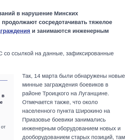
аний в нарушение Минских
я продолжают сосредотачивать тяжелое
аграждения
и занимаются инженерным
 со ссылкой на данные, зафиксированные
Так, 14 марта были обнаружены новые
минные заграждения боевиков в
районе Троицкого на Луганщине.
 в
Отмечается также, что около
е
Как изменился
населенного пункта Широкино на
бюджет
Министерства
Приазовье боевики занимались
обороны за 13 лет
 от
инженерным оборудованием новых и
войны с россией
дооборудованием старых позиций, там