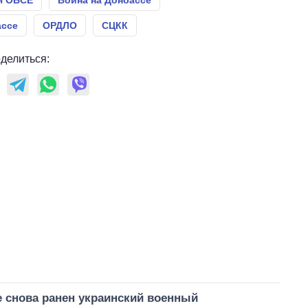
я ОБСЕ
Война на Донбассе
ассе
ОРДЛО
СЦКК
делиться:
 снова ранен украинский военный