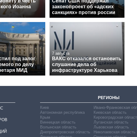
монету в честь
Сенат США поддержал
кого Иоанна
законопроект об «адских
санкциях» против россии
7 августа
стил под залог
ВАКС отказался остановить
емого по делу
слушание дела об
ретаря МИД
инфраструктуре Харькова
РЕГИОНЫ
Киев
Ивано-Франковская об
ИС
Автономная республика
Киевская область
Крым
Кировоградская област
РОВ
Винницкая область
Луганская область
Волынская область
Львовская область
ЦИЙ
Днепропетровская область
Николаевская область
Донецкая область
Одесская область