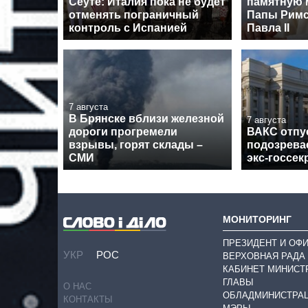
Сеуте: Италия пока не будет
памятную 
отменять пограничный
Папы Римс
контроль с Испанией
Павла II
7 августа
В Брянске вблизи железной
7 августа
дороги прогремели
ВАКС отпу
взрывы, горят склады –
подозрева
СМИ
экс-госсек
МОНИТОРИНГ
ПРЕЗИДЕНТ И ОФ
УКР
РОС
ВЕРХОВНАЯ РАДА
КАБИНЕТ МИНИСТ
ГЛАВЫ
О НАС
ОБЛАДМИНИСТРА
КОНТАКТЫ