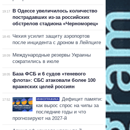
В Одессе увеличилось количество
19:17
пострадавших из-за российских
обстрелов стадиона «Черноморец»
Чехия усилит защиту аэропортов
18:45
после инцидента с дроном в Лейпциге
Международные резервы Украины
18:09
сократились в июле
База ФСБ и 6 судов «теневого
18:05
флота»: СБС атаковали более 100
вражеских целей россиян
Дефицит памяти:
ИНФОГРАФИКА
17:52
как вырос спрос на чипы за
последние годы и что
прогнозируют на 2027-й