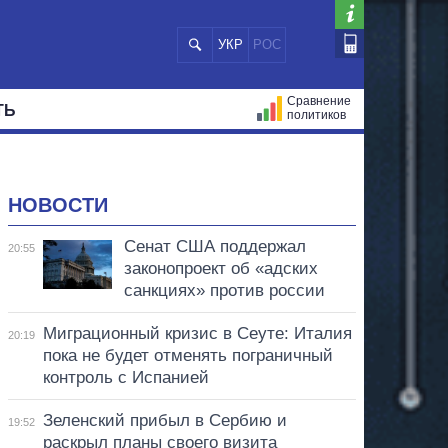
УКР
РОС
Сравнение
ТЬ
политиков
СТРАЦИЙ
МЭРЫ
ВСЕ ПЕРСОНЫ
НОВОСТИ
Сенат США поддержал
20:55
законопроект об «адских
санкциях» против россии
Миграционный кризис в Сеуте: Италия
20:19
пока не будет отменять пограничный
контроль с Испанией
Зеленский прибыл в Сербию и
19:52
раскрыл планы своего визита