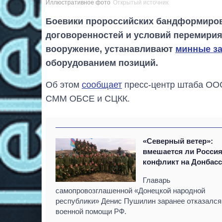
Иллюстративное фото
Открытый источник
Боевики пророссийских бандформиров
договоренностей и условий перемири
вооружение, устанавливают
минные з
оборудованием позиций.
Об этом
сообщает
пресс-центр штаба ООС
СММ ОБСЕ и СЦКК.
«Северный ветер»:
вмешается ли Россия
конфликт на Донбасс
Главарь
самопровозглашенной «Донецкой народной
республики» Денис Пушилин заранее отказался
военной помощи РФ.