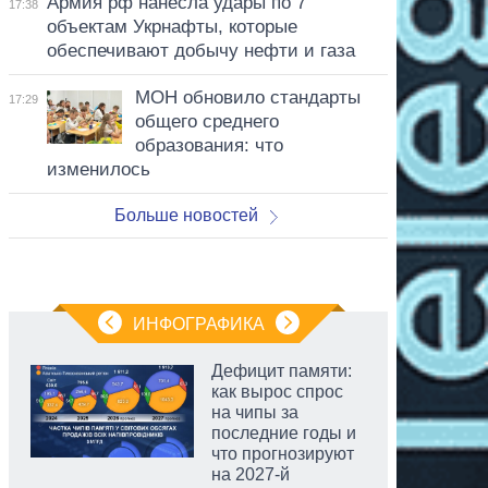
Армия рф нанесла удары по 7
17:38
объектам Укрнафты, которые
обеспечивают добычу нефти и газа
МОН обновило стандарты
17:29
общего среднего
образования: что
изменилось
Больше новостей
ИНФОГРАФИКА
Дефицит памяти:
как вырос спрос
на чипы за
последние годы и
что прогнозируют
на 2027-й