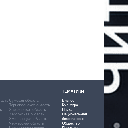
ТЕМАТИКИ
ласть
Сумская область
Бизнес
Тернопольская область
Культура
ь
Харьковская область
Наука
Херсонская область
Национальная
Хмельницкая область
безопасность
Черкасская область
Общество
Черниговская область
Политика