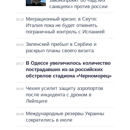
законопроект об «адских
санкциях» против россии
Миграционный кризис в Сеуте:
20:19
Италия пока не будет отменять
пограничный контроль с Испанией
Зеленский прибыл в Сербию и
19:52
раскрыл планы своего визита
В Одессе увеличилось количество
19:17
пострадавших из-за российских
обстрелов стадиона «Черноморец»
Чехия усилит защиту аэропортов
18:45
после инцидента с дроном в
Лейпциге
Международные резервы Украины
18:09
сократились в июле