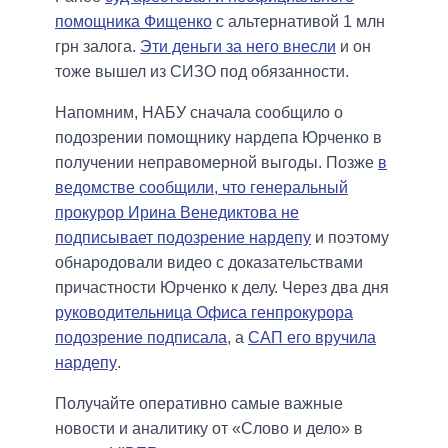
помощника Фищенко
с альтернативой 1 млн
грн залога.
Эти деньги за него внесли
и он
тоже вышел из СИЗО под обязанности.
Напомним, НАБУ сначала сообщило о
подозрении помощнику нардепа Юрченко в
получении неправомерной выгоды. Позже
в
ведомстве сообщили, что генеральный
прокурор Ирина Венедиктова не
подписывает подозрение нардепу
и поэтому
обнародовали видео с доказательствами
причастности Юрченко к делу. Через два дня
руководительница Офиса генпрокурора
подозрение подписала
, а
САП его вручила
нардепу
.
Получайте оперативно самые важные
новости и аналитику от «Слово и дело» в