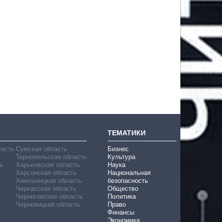
ТЕМАТИКИ
ласть
Сумская область
Бизнес
Тернопольская область
Культура
ь
Харьковская область
Наука
Херсонская область
Национальная
Хмельницкая область
безопасность
Черкасская область
Общество
Черниговская область
Политика
Черновицкая область
Право
Финансы
Экономика