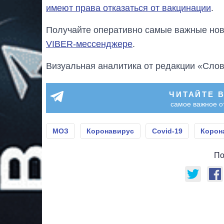
имеют права отказаться от вакцинации
.
Получайте оперативно самые важные ново
VIBER-мессенджере
.
Визуальная аналитика от редакции «Слов
ЧИТАЙТЕ 
самое важное о
МОЗ
Коронавирус
Covid-19
Корон
По