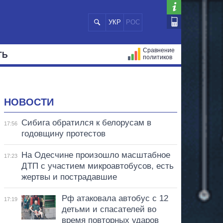
УКР
РОС
Сравнение
ТЬ
политиков
СТРАЦИЙ
МЭРЫ
ВСЕ ПЕРСОНЫ
НОВОСТИ
Сибига обратился к белорусам в
17:56
годовщину протестов
На Одесчине произошло масштабное
17:23
ДТП с участием микроавтобусов, есть
жертвы и пострадавшие
Рф атаковала автобус с 12
17:19
детьми и спасателей во
время повторных ударов