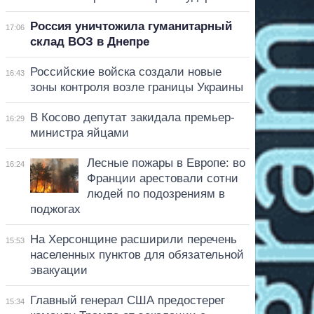
Россия уничтожила гуманитарный
17:06
склад ВОЗ в Днепре
Российские войска создали новые
16:43
зоны контроля возле границы Украины
В Косово депутат закидала премьер-
16:29
министра яйцами
Лесные пожары в Европе: во
16:24
Франции арестовали сотни
людей по подозрениям в
поджогах
На Херсонщине расширили перечень
15:53
населенных пунктов для обязательной
эвакуации
Главный генерал США предостерег
15:34