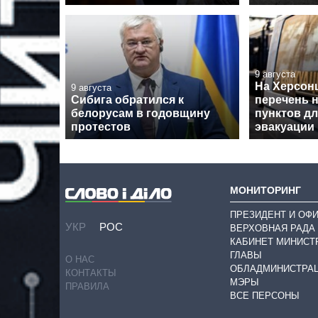
9 августа
На Херсон
9 августа
Сибига обратился к
перечень 
белорусам в годовщину
пунктов д
протестов
эвакуации
МОНИТОРИНГ
ПРЕЗИДЕНТ И ОФ
УКР
РОС
ВЕРХОВНАЯ РАДА
КАБИНЕТ МИНИСТ
ГЛАВЫ
О НАС
ОБЛАДМИНИСТРА
КОНТАКТЫ
МЭРЫ
ПРАВИЛА
ВСЕ ПЕРСОНЫ