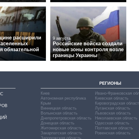
щине расширили
9 августа
населенных
Российские войска создали
ля обязательной
новые зоны контроля возле
границы Украины
РЕГИОНЫ
Киев
Ивано-Франковская об
ИС
Автономная республика
Киевская область
Крым
Кировоградская област
РОВ
Винницкая область
Луганская область
Волынская область
Львовская область
ЦИЙ
Днепропетровская область
Николаевская область
Донецкая область
Одесская область
Житомирская область
Полтавская область
Закарпатская область
Ровенская область
Запорожская область