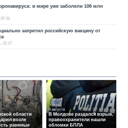
ронавируса: в мире уже заболели 106 млн
 07:21
циально запретил российскую вакцину от
са
, 21:17
9 августа
вской области
В Молдове раздался взрыв,
дарил возле
правоохранители нашли
есть раненые
обломки БПЛА