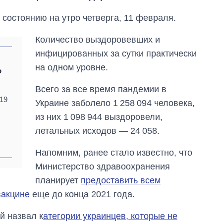
состоянию на утро четверга, 11 февраля.
Количество выздоровевших и
инфицированных за сутки практически
на одном уровне.
о
Всего за все время пандемии в
19
Украине заболело 1 258 094 человека,
из них 1 098 944 выздоровели,
летальных исходов — 24 058.
Дефицит памяти:
Напомним, ранее стало известно, что
как вырос спрос
на чипы за
Министерство здравоохранения
последние годы и
планирует
предоставить всем
что прогнозируют
вакцине
еще до конца 2021 года.
на 2027-й
й назвал к
атегории украинцев, которые не