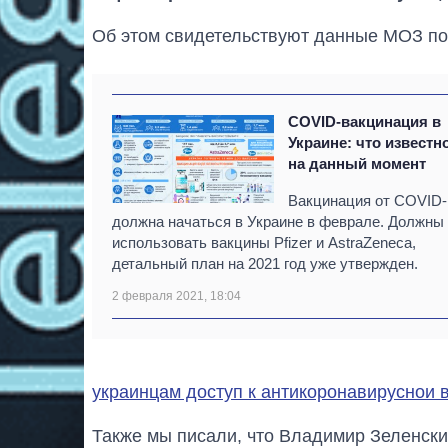
Об этом свидетельствуют данные МОЗ по 
COVID-вакцинация в
Украине: что известн
на данный момент
Вакцинация от COVID-
должна начаться в Украине в феврале. Должны
использовать вакцины Pfizer и AstraZeneca,
детальный план на 2021 год уже утвержден.
2 февраля 2021, 18:04
украинцам доступ к антикоронавируснои 
Также мы писали, что Владимир Зеленски