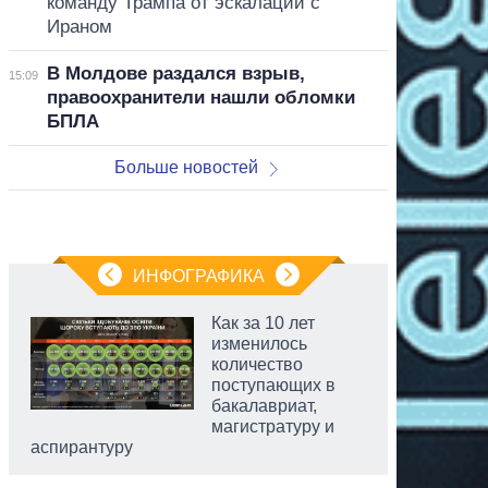
команду Трампа от эскалации с
Ираном
В Молдове раздался взрыв,
15:09
правоохранители нашли обломки
БПЛА
Больше новостей
ИНФОГРАФИКА
Как за 10 лет
изменилось
количество
поступающих в
бакалавриат,
магистратуру и
аспирантуру