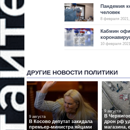
Пандемия ко
человек
8 февраля 2021,
Кабмин офи
коронавиру
10 февраля 2021
ДРУГИЕ НОВОСТИ ПОЛИТИКИ
9 августа
В Черниго
9 августа
В Косово депутат закидала
дрон рф у
премьер-министра яйцами
магазина, 