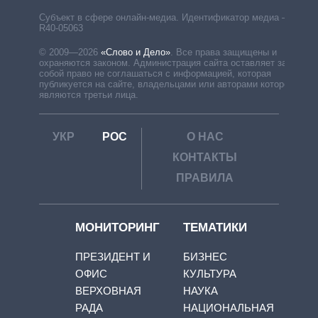
Субъект в сфере онлайн-медиа. Идентификатор медиа –
R40-05063
© 2009—2026
«Слово и Дело»
.
Все права защищены и
охраняются законом. Администрация сайта оставляет за
собой право не соглашаться с информацией, которая
публикуется на сайте, владельцами или авторами которой
являются третьи лица.
УКР
РОС
О НАС
КОНТАКТЫ
ПРАВИЛА
МОНИТОРИНГ
ТЕМАТИКИ
ПРЕЗИДЕНТ И
БИЗНЕС
ОФИС
КУЛЬТУРА
ВЕРХОВНАЯ
НАУКА
РАДА
НАЦИОНАЛЬНАЯ