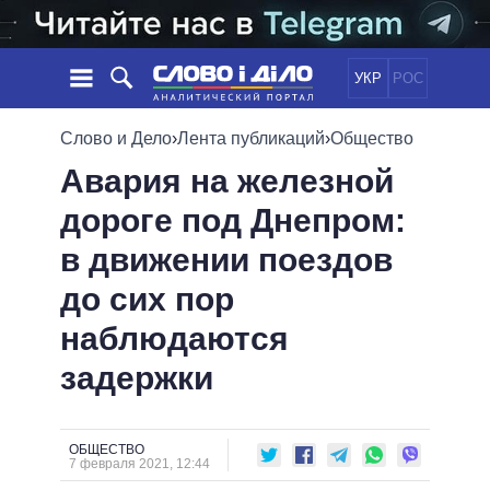
УКР
РОС
НОВОСТИ
Слово и Дело
›
Лента публикаций
›
Общество
Авария на железной
ОБЕЩАНИЯ
ЛЕНТА
ПОЛИТИКА
дороге под Днепром:
СОБЫТИЯ
ЭКОНОМИКА
ПОЛИТИКИ
в движении поездов
СТАТЬИ
ОБЩЕСТВО
ИНФОГРАФИКА
МНЕНИЯ
МИР
ВСЕ ПОЛИТИКИ
до сих пор
ОБЗОРЫ
ПРЕЗИДЕНТ И ОФИС
наблюдаются
ВИДЕО
ДАЙДЖЕСТЫ
ВЕРХОВНАЯ РАДА
задержки
ПОДДЕРЖАТЬ
КАБИНЕТ МИНИСТРОВ
ГЛАВЫ ОБЛАДМИНИСТРАЦИЙ
СРАВНЕНИЕ ПОЛИТИКОВ
МЭРЫ
ОБЩЕСТВО
7 февраля 2021, 12:44
ВСЕ ПЕРСОНЫ