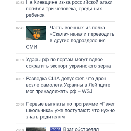
На Киевщине из-за российской атаки
02:53
погибли три человека, среди них
ребенок
Часть военных из полка
02:41
«Скала» начали переводить
в другие подразделения –
СМИ
Удары рф по портам могут вдвое
01:59
сократить экспорт украинского зерна
Разведка США допускает, что дрон
00:57
возле самолета Украины в Лейпциге
мог принадлежать рф – WSJ
Первые выплаты по программе «Пакет
23:56
школьника» уже поступают: что нужно
знать родителям
Враг обстрелял
ИТОГИ
23:09