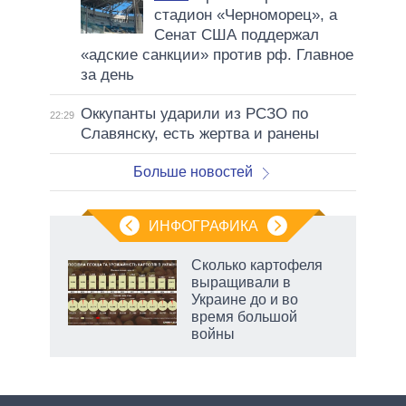
стадион «Черноморец», а
Сенат США поддержал
«адские санкции» против рф. Главное
за день
Оккупанты ударили из РСЗО по
22:29
Славянску, есть жертва и ранены
Больше новостей
ИНФОГРАФИКА
Сколько картофеля
выращивали в
не за
Украине до и во
асть
время большой
елью
войны
маги