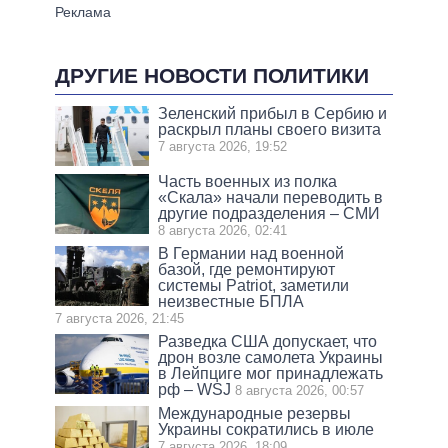
ДРУГИЕ НОВОСТИ ПОЛИТИКИ
Зеленский прибыл в Сербию и
раскрыл планы своего визита
7 августа 2026, 19:52
Часть военных из полка
«Скала» начали переводить в
другие подразделения – СМИ
8 августа 2026, 02:41
В Германии над военной
базой, где ремонтируют
системы Patriot, заметили
неизвестные БПЛА
7 августа 2026, 21:45
Разведка США допускает, что
дрон возле самолета Украины
в Лейпциге мог принадлежать
рф – WSJ
8 августа 2026, 00:57
Международные резервы
Украины сократились в июле
7 августа 2026, 18:09