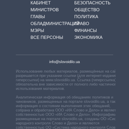
КАБИНЕТ
БЕЗОПАСНОСТЬ
МИНИСТРОВ
ОБЩЕСТВО
ГЛАВЫ
ПОЛИТИКА
ОБЛАДМИНИСТРАЦИЙ
ПРАВО
МЭРЫ
ФИНАНСЫ
ВСЕ ПЕРСОНЫ
ЭКОНОМИКА
info@slovoidilo.ua
Использование любых материалов, размещённых на сайте,
разрешается при указании ссылки (для интернет-изданий —
гиперссылки) на www.slovoidilo.ua. Ссылка (гиперссылка)
обязательна вне зависимости от полного либо частичного
использования материалов.
Аналитическая информация об обещаниях политиков и
чиновников, размещенных на портале slovoidilo.ua, а также
информация о состоянии выполнения этих обещаний,
собрана и обработана ООО «ИА Слово и Дело» и является
собственностью ООО «ИА Слово и Дело». Инфографики,
размещенные на портале slovoidilo.ua, созданы ОО «Система
народного контроля Слово и Дело» и являются
собственностью ОО «Система народного контроля Слово и