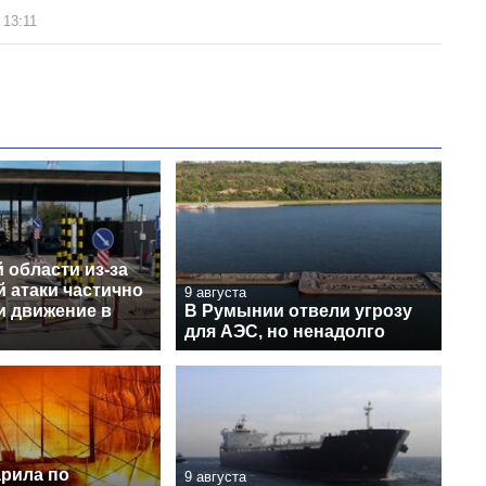
 13:11
 области из-за
 атаки частично
9 августа
и движение в
В Румынии отвели угрозу
для АЭС, но ненадолго
арила по
9 августа