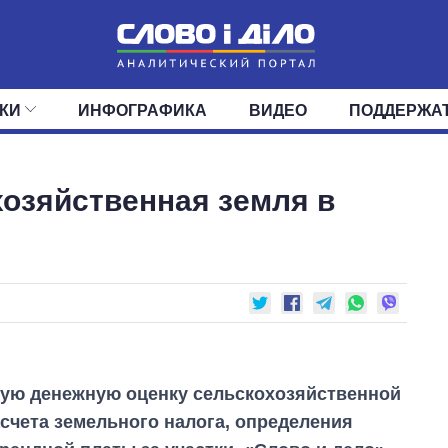
КИ
ИНФОГРАФИКА
ВИДЕО
ПОДДЕРЖА
ИС
ЛЕНТА
ВЕРХОВНАЯ РАДА
СОБЫТИЯ
СТАТЬИ
КАБИНЕТ МИНИСТРОВ
МНЕНИЯ
ОБЗОРЫ
ГЛАВЫ ОБЛАДМИНИ
ДАЙДЖЕСТЫ
хозяйственная земля в
ПОЛИТИКА
ДЕПУТАТЫ
ЭКОНОМИКА
КОМИТЕТЫ
ФРАКЦИИ
ОБЩЕСТВО
ОКРУГА
МИР
ную денежную оценку сельскохозяйственной
асчета земельного налога, определения