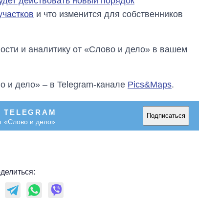
будет действовать новый порядок
участков
и что изменится для собственников
сти и аналитику от «Слово и дело» в вашем
о и дело» – в Telegram-канале
Pics&Maps
.
В TELEGRAM
Подписаться
т «Слово и дело»
делиться: