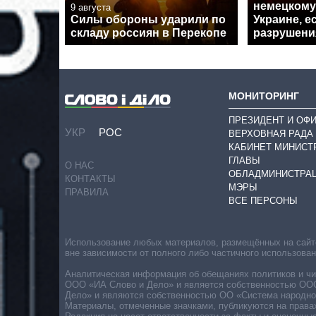
немецкому
9 августа
Силы обороны ударили по
Украине, 
складу россиян в Перекопе
разрушени
МОНИТОРИНГ
ПРЕЗИДЕНТ И ОФ
УКР
РОС
ВЕРХОВНАЯ РАДА
КАБИНЕТ МИНИСТ
ГЛАВЫ
О НАС
ОБЛАДМИНИСТРА
КОНТАКТЫ
МЭРЫ
ПРАВИЛА
ВСЕ ПЕРСОНЫ
Использование любых материалов, размещённых на сайте,
вне зависимости от полного либо частичного использова
Аналитическая информация об обещаниях политиков и чин
ООО «ИА Слово и Дело» и является собственностью ООО 
Дело» и являются собственностью ОО «Система народног
Материалы, отмеченные значками, публикуются на права