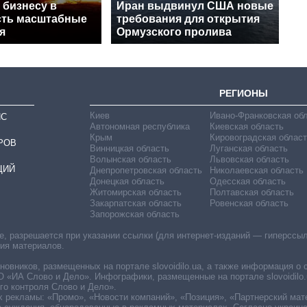
 бизнесу в
Иран выдвинул США новые
есть масштабные
требования для открытия
я
Ормузского пролива
РЕГИОНЫ
Киев
Ивано-Франковская об
ИС
Автономная республика
Киевская область
Крым
Кировоградская област
РОВ
Винницкая область
Луганская область
Волынская область
Львовская область
ЦИЙ
Днепропетровская область
Николаевская область
Донецкая область
Одесская область
Житомирская область
Полтавская область
Закарпатская область
Ровенская область
Запорожская область
 разрешается при указании ссылки (для интернет-изданий — гиперссылки
ния материалов.
овников, размещенных на портале slovoidilo.ua, а также информация о 
«ИА Слово и Дело». Инфографики, размещенные на портале slovoidilo.
о контроля Слово и Дело».
х рекламы: «Промо», «Новости компаний», «Позиция», «Партнерский мат