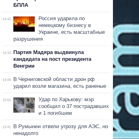
БПЛА
Россия ударила по
14:42
немецкому бизнесу в
Украине, есть масштабные
разрушения
Партия Мадяра выдвинула
14:33
кандидата на пост президента
Венгрии
В Черниговской области дрон рф
14:09
ударил возле магазина, есть раненые
Удар по Харькову: мэр
13:53
сообщил о 37 пострадавших
и 1 погибшем
В Румынии отвели угрозу для АЭС, но
13:41
ненадолго