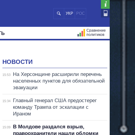
УКР
РОС
Сравнение
ТЬ
политиков
СТРАЦИЙ
МЭРЫ
ВСЕ ПЕРСОНЫ
НОВОСТИ
На Херсонщине расширили перечень
15:53
населенных пунктов для обязательной
эвакуации
Главный генерал США предостерег
15:34
команду Трампа от эскалации с
Ираном
В Молдове раздался взрыв,
15:09
правоохранители нашли обломки