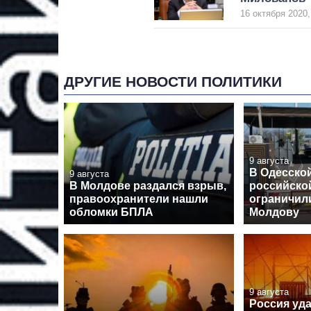
16 октября 2020,
ДРУГИЕ НОВОСТИ ПОЛИТИКИ
9 августа
В Одесской
9 августа
В Молдове раздался взрыв,
российской
правоохранители нашли
ограничил
обломки БПЛА
Молдову
9 августа
Россия уд