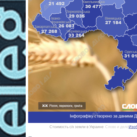
Стоимость с/х земли в Украине
Слово и дело
Изоб