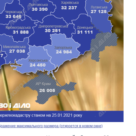
От 1 месяца – до 5
лет: кто и как долго
занимал
должность
руководителя СВР
ражение максимального размера (откроется в новом окне)