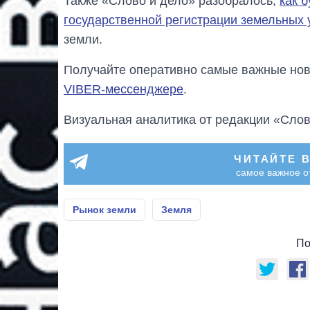
Также «Слово и дело» разобралось,
как 
государственной регистрации земельных 
земли.
Получайте оперативно самые важные ново
VIBER-мессенджере
.
Визуальная аналитика от редакции «Слов
ЧИТАЙТЕ 
самое важное о
Рынок земли
Земля
По