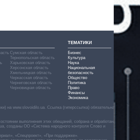
ТЕМАТИКИ
ласть
Сумская область
Бизнес
Тернопольская область
Культура
ь
Харьковская область
Наука
Херсонская область
Национальная
Хмельницкая область
безопасность
Черкасская область
Общество
Черниговская область
Политика
Черновицкая область
Право
Финансы
Экономика
) на www.slovoidilo.ua. Ссылка (гиперссылка) обязательна
состоянии выполнения этих обещаний, собрана и обработана
ua, созданы ОО «Система народного контроля Слово и
ериал», «Спецпроект», «При поддержке».