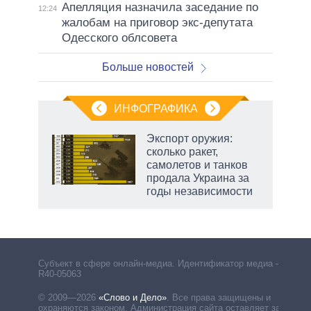
Апелляция назначила заседание по
12:24
жалобам на приговор экс-депутата
Одесского облсовета
Больше новостей
ИНФОГРАФИКА
Экспорт оружия:
сколько ракет,
в
самолетов и танков
продала Украина за
годы независимости
Субъект в сфере онлайн-медиа. Идентификатор медиа –
R40-05063
© 2009—2026
«Слово и Дело»
.
Все права защищены и
охраняются законом. Администрация сайта оставляет за