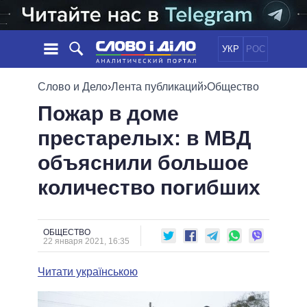
УКР
РОС
НОВОСТИ
Слово и Дело
›
Лента публикаций
›
Общество
Пожар в доме
ОБЕЩАНИЯ
ЛЕНТА
ПОЛИТИКА
престарелых: в МВД
СОБЫТИЯ
ЭКОНОМИКА
ПОЛИТИКИ
объяснили большое
СТАТЬИ
ОБЩЕСТВО
ИНФОГРАФИКА
МНЕНИЯ
МИР
ВСЕ ПОЛИТИКИ
количество погибших
ОБЗОРЫ
ПРЕЗИДЕНТ И ОФИС
ВИДЕО
ДАЙДЖЕСТЫ
ВЕРХОВНАЯ РАДА
ОБЩЕСТВО
ПОДДЕРЖАТЬ
КАБИНЕТ МИНИСТРОВ
22 января 2021, 16:35
ГЛАВЫ ОБЛАДМИНИСТРАЦИЙ
СРАВНЕНИЕ ПОЛИТИКОВ
Читати українською
МЭРЫ
ВСЕ ПЕРСОНЫ