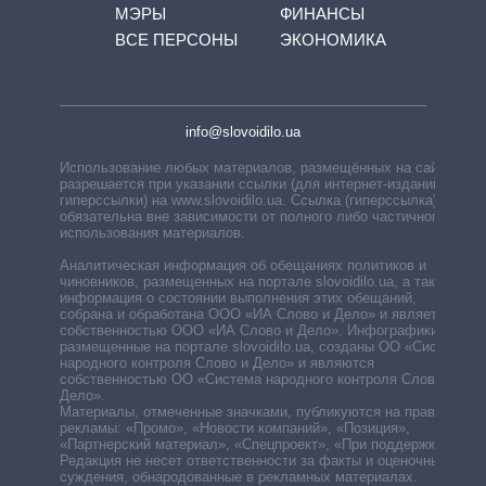
МЭРЫ
ФИНАНСЫ
ВСЕ ПЕРСОНЫ
ЭКОНОМИКА
info@slovoidilo.ua
Использование любых материалов, размещённых на сайте,
разрешается при указании ссылки (для интернет-изданий —
гиперссылки) на www.slovoidilo.ua. Ссылка (гиперссылка)
обязательна вне зависимости от полного либо частичного
использования материалов.
Аналитическая информация об обещаниях политиков и
чиновников, размещенных на портале slovoidilo.ua, а также
информация о состоянии выполнения этих обещаний,
собрана и обработана ООО «ИА Слово и Дело» и является
собственностью ООО «ИА Слово и Дело». Инфографики,
размещенные на портале slovoidilo.ua, созданы ОО «Система
народного контроля Слово и Дело» и являются
собственностью ОО «Система народного контроля Слово и
Дело».
Материалы, отмеченные значками, публикуются на правах
рекламы: «Промо», «Новости компаний», «Позиция»,
«Партнерский материал», «Спецпроект», «При поддержке».
Редакция не несет ответственности за факты и оценочные
суждения, обнародованные в рекламных материалах.