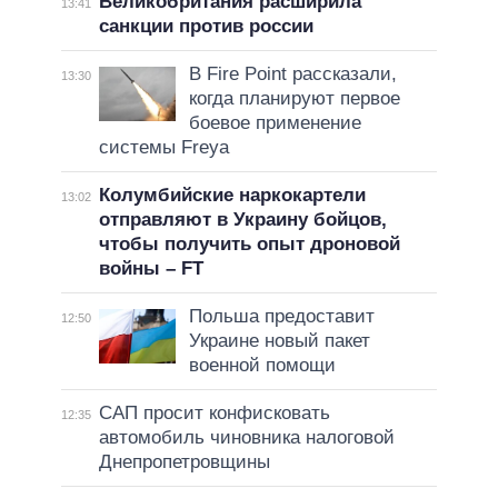
Великобритания расширила
13:41
санкции против россии
В Fire Point рассказали,
13:30
когда планируют первое
боевое применение
системы Freya
Колумбийские наркокартели
13:02
отправляют в Украину бойцов,
чтобы получить опыт дроновой
войны – FT
Польша предоставит
12:50
Украине новый пакет
военной помощи
САП просит конфисковать
12:35
автомобиль чиновника налоговой
Днепропетровщины