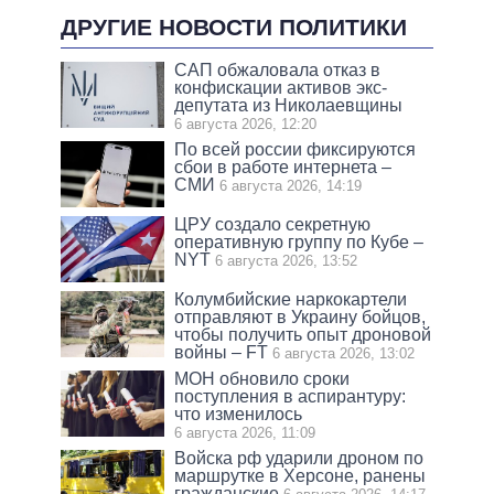
ДРУГИЕ НОВОСТИ ПОЛИТИКИ
САП обжаловала отказ в
конфискации активов экс-
депутата из Николаевщины
6 августа 2026, 12:20
По всей россии фиксируются
сбои в работе интернета –
СМИ
6 августа 2026, 14:19
ЦРУ создало секретную
оперативную группу по Кубе –
NYT
6 августа 2026, 13:52
Колумбийские наркокартели
отправляют в Украину бойцов,
чтобы получить опыт дроновой
войны – FT
6 августа 2026, 13:02
МОН обновило сроки
поступления в аспирантуру:
что изменилось
6 августа 2026, 11:09
Войска рф ударили дроном по
маршрутке в Херсоне, ранены
гражданские