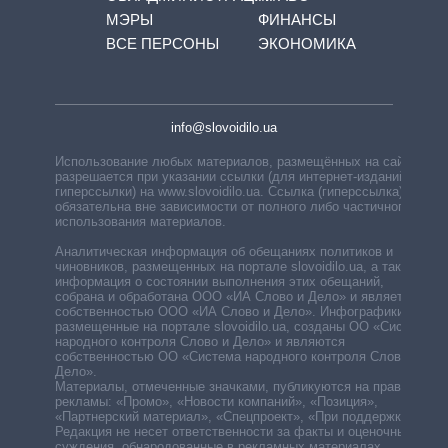
МЭРЫ
ФИНАНСЫ
ВСЕ ПЕРСОНЫ
ЭКОНОМИКА
info@slovoidilo.ua
Использование любых материалов, размещённых на сайте,
разрешается при указании ссылки (для интернет-изданий —
гиперссылки) на www.slovoidilo.ua. Ссылка (гиперссылка)
обязательна вне зависимости от полного либо частичного
использования материалов.
Аналитическая информация об обещаниях политиков и
чиновников, размещенных на портале slovoidilo.ua, а также
информация о состоянии выполнения этих обещаний,
собрана и обработана ООО «ИА Слово и Дело» и является
собственностью ООО «ИА Слово и Дело». Инфографики,
размещенные на портале slovoidilo.ua, созданы ОО «Система
народного контроля Слово и Дело» и являются
собственностью ОО «Система народного контроля Слово и
Дело».
Материалы, отмеченные значками, публикуются на правах
рекламы: «Промо», «Новости компаний», «Позиция»,
«Партнерский материал», «Спецпроект», «При поддержке».
Редакция не несет ответственности за факты и оценочные
суждения, обнародованные в рекламных материалах.