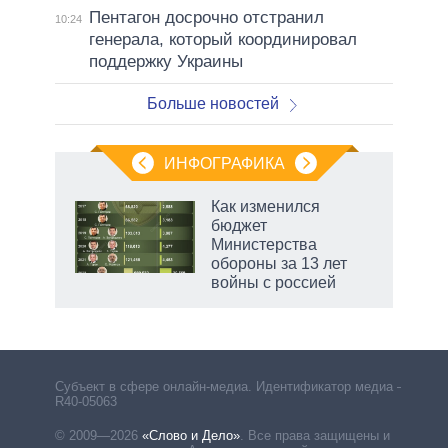
Пентагон досрочно отстранил
10:24
генерала, который координировал
поддержку Украины
Больше новостей
ИНФОГРАФИКА
 как
Как изменился
чипы
бюджет
ды и
Министерства
т на
обороны за 13 лет
войны с россией
маги
Субъект в сфере онлайн-медиа. Идентификатор медиа –
R40-05063
© 2009—2026
«Слово и Дело»
.
Все права защищены и