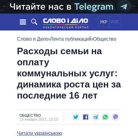
УКР
РОС
НОВОСТИ
Слово и Дело
›
Лента публикаций
›
Общество
Расходы семьи на
ОБЕЩАНИЯ
ЛЕНТА
ПОЛИТИКА
оплату
СОБЫТИЯ
ЭКОНОМИКА
ПОЛИТИКИ
коммунальных услуг:
СТАТЬИ
ОБЩЕСТВО
ИНФОГРАФИКА
МНЕНИЯ
МИР
ВСЕ ПОЛИТИКИ
динамика роста цен за
ОБЗОРЫ
ПРЕЗИДЕНТ И ОФИС
последние 16 лет
ВИДЕО
ДАЙДЖЕСТЫ
ВЕРХОВНАЯ РАДА
ПОДДЕРЖАТЬ
КАБИНЕТ МИНИСТРОВ
ГЛАВЫ ОБЛАДМИНИСТРАЦИЙ
ОБЩЕСТВО
СРАВНЕНИЕ ПОЛИТИКОВ
13 января 2021, 15:15
МЭРЫ
Читати українською
ВСЕ ПЕРСОНЫ