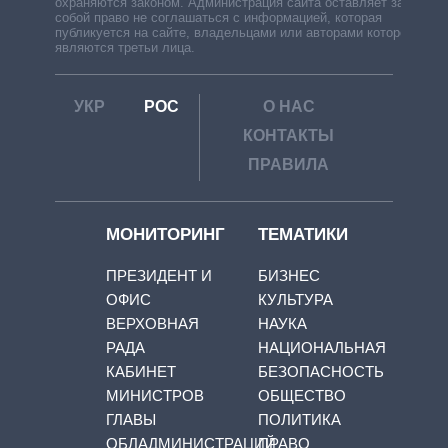
охраняются законом. Администрация сайта оставляет за
собой право не соглашаться с информацией, которая
публикуется на сайте, владельцами или авторами которой
являются третьи лица.
УКР
РОС
О НАС
КОНТАКТЫ
ПРАВИЛА
МОНИТОРИНГ
ТЕМАТИКИ
ПРЕЗИДЕНТ И
БИЗНЕС
ОФИС
КУЛЬТУРА
ВЕРХОВНАЯ
НАУКА
РАДА
НАЦИОНАЛЬНАЯ
КАБИНЕТ
БЕЗОПАСНОСТЬ
МИНИСТРОВ
ОБЩЕСТВО
ГЛАВЫ
ПОЛИТИКА
ОБЛАДМИНИСТРАЦИЙ
ПРАВО