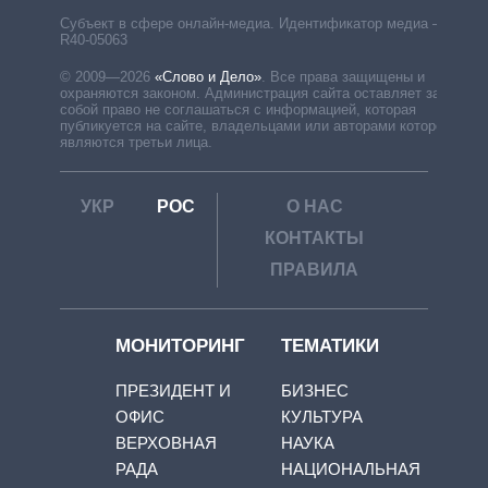
Субъект в сфере онлайн-медиа. Идентификатор медиа –
R40-05063
© 2009—2026
«Слово и Дело»
.
Все права защищены и
охраняются законом. Администрация сайта оставляет за
собой право не соглашаться с информацией, которая
публикуется на сайте, владельцами или авторами которой
являются третьи лица.
УКР
РОС
О НАС
КОНТАКТЫ
ПРАВИЛА
МОНИТОРИНГ
ТЕМАТИКИ
ПРЕЗИДЕНТ И
БИЗНЕС
ОФИС
КУЛЬТУРА
ВЕРХОВНАЯ
НАУКА
РАДА
НАЦИОНАЛЬНАЯ