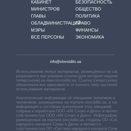
КАБИНЕТ
БЕЗОПАСНОСТЬ
МИНИСТРОВ
ОБЩЕСТВО
ГЛАВЫ
ПОЛИТИКА
ОБЛАДМИНИСТРАЦИЙ
ПРАВО
МЭРЫ
ФИНАНСЫ
ВСЕ ПЕРСОНЫ
ЭКОНОМИКА
info@slovoidilo.ua
Использование любых материалов, размещённых на сайте,
разрешается при указании ссылки (для интернет-изданий —
гиперссылки) на www.slovoidilo.ua. Ссылка (гиперссылка)
обязательна вне зависимости от полного либо частичного
использования материалов.
Аналитическая информация об обещаниях политиков и
чиновников, размещенных на портале slovoidilo.ua, а также
информация о состоянии выполнения этих обещаний,
собрана и обработана ООО «ИА Слово и Дело» и является
собственностью ООО «ИА Слово и Дело». Инфографики,
размещенные на портале slovoidilo.ua, созданы ОО «Система
народного контроля Слово и Дело» и являются
собственностью ОО «Система народного контроля Слово и