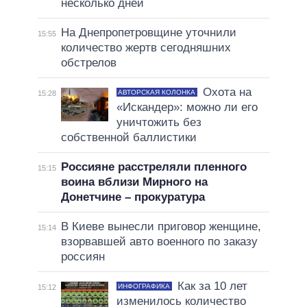
несколько дней
На Днепропетровщине уточнили
15:55
количество жертв сегодняшних
обстрелов
Охота на
АВТОРСКАЯ КОЛОНКА
15:28
«Искандер»: можно ли его
уничтожить без
собственной баллистики
Россияне расстреляли пленного
15:15
воина вблизи Мирного на
Донетчине – прокуратура
В Киеве вынесли приговор женщине,
15:14
взорвавшей авто военного по заказу
россиян
Как за 10 лет
ИНФОГРАФИКА
15:12
изменилось количество