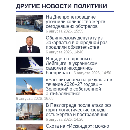
ДРУГИЕ НОВОСТИ ПОЛИТИКИ
На Днепропетровщине
уточнили количество жертв
сегодняшних обстрелов
6 августа 2026, 15:55
Обвиняемому депутату из
Закарпатья в очередной раз
продлили обязательства
6 августа 2026, 14:40
Инцидент с дроном в
Лейпциге: в украинском
самолете находились
боеприпасы
6 августа 2026, 14:50
«Рассчитываем на результат в
течение 2026–27 годов» –
Зеленский о собственной
антибаллистике
6 августа 2026, 16:08
В Павлограде после атаки рф
горят логистические склады,
есть жертва и пострадавшие
6 августа 2026, 14:26
Охота на «Искандер»: можно