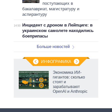
поступающих в
бакалавриат, магистратуру и
аспирантуру
Инцидент с дроном в Лейпциге: в
14:50
украинском самолете находились
боеприпасы
Больше новостей
ИНФОГРАФИКА
Экономика ИИ-
гигантов: сколько
ков
стоят и
 за
зарабатывают
ости
OpenAI и Anthropic
рф