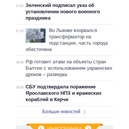
Зеленский подписал указ об
17:41
установлении нового военного
праздника
Во Львове взорвался
17:12
трансформатор на
подстанции, часть города
обесточена
Рф готовит атаки на объекты стран
16:59
Балтии с использованием украинских
дронов – разведка
СБУ подтвердила поражение
16:55
Ярославского НПЗ и вражеских
кораблей в Керчи
Больше новостей
ИНФОГРАФИКА