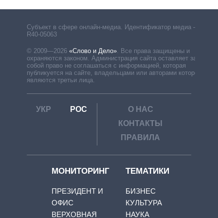
Субъект в сфере онлайн-медиа. Идентификатор медиа –
R40-05063
© 2009—2026
«Слово и Дело»
.
Все права защищены и
охраняются законом. Администрация сайта оставляет за
собой право не соглашаться с информацией, которая
публикуется на сайте, владельцами или авторами которой
являются третьи лица.
УКР
РОС
О НАС
КОНТАКТЫ
ПРАВИЛА
МОНИТОРИНГ
ТЕМАТИКИ
ПРЕЗИДЕНТ И
БИЗНЕС
ОФИС
КУЛЬТУРА
ВЕРХОВНАЯ
НАУКА