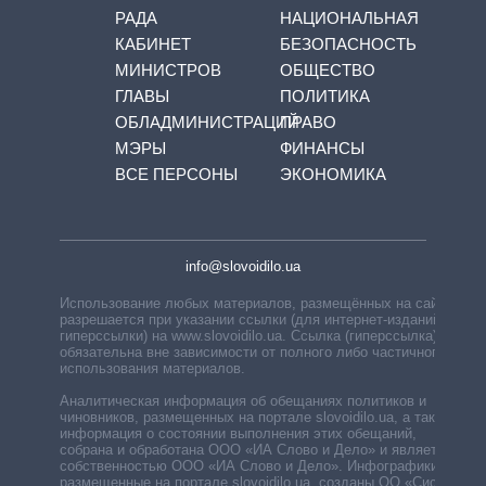
РАДА
НАЦИОНАЛЬНАЯ
КАБИНЕТ
БЕЗОПАСНОСТЬ
МИНИСТРОВ
ОБЩЕСТВО
ГЛАВЫ
ПОЛИТИКА
ОБЛАДМИНИСТРАЦИЙ
ПРАВО
МЭРЫ
ФИНАНСЫ
ВСЕ ПЕРСОНЫ
ЭКОНОМИКА
info@slovoidilo.ua
Использование любых материалов, размещённых на сайте,
разрешается при указании ссылки (для интернет-изданий —
гиперссылки) на www.slovoidilo.ua. Ссылка (гиперссылка)
обязательна вне зависимости от полного либо частичного
использования материалов.
Аналитическая информация об обещаниях политиков и
чиновников, размещенных на портале slovoidilo.ua, а также
информация о состоянии выполнения этих обещаний,
собрана и обработана ООО «ИА Слово и Дело» и является
собственностью ООО «ИА Слово и Дело». Инфографики,
размещенные на портале slovoidilo.ua, созданы ОО «Система