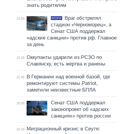
знать родителям
Враг обстрелял
ИТОГИ
23:09
стадион «Черноморец», а
Сенат США поддержал
«адские санкции» против рф. Главное
за день
Оккупанты ударили из РСЗО по
22:29
Славянску, есть жертва и ранены
В Германии над военной базой, где
21:45
ремонтируют системы Patriot,
заметили неизвестные БПЛА
Сенат США поддержал
20:55
законопроект об «адских
санкциях» против россии
Миграционный кризис в Сеуте:
20:19