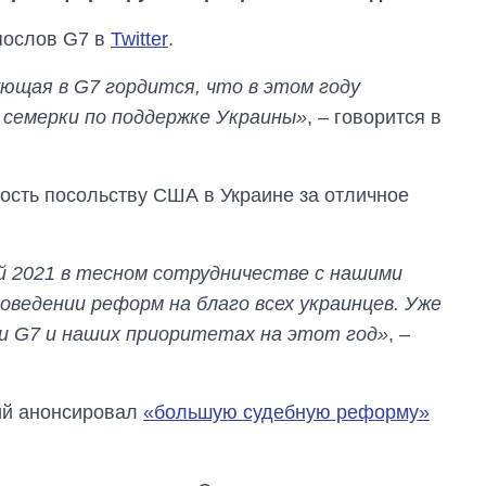
послов G7 в
Twitter
.
ющая в G7 гордится, что в этом году
 семерки по поддержке Украины»
, – говорится в
ость посольству США в Украине за отличное
 2021 в тесном сотрудничестве с нашими
оведении реформ на благо всех украинцев. Уже
ли G7 и наших приоритетах на этот год»
, –
ий анонсировал
«большую судебную реформу»
Восемь
массированных
ударов по Украине