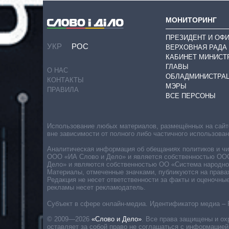
МОНИТОРИНГ
ПРЕЗИДЕНТ И ОФ
УКР
РОС
ВЕРХОВНАЯ РАДА
КАБИНЕТ МИНИСТ
ГЛАВЫ
О НАС
ОБЛАДМИНИСТРА
КОНТАКТЫ
МЭРЫ
ПРАВИЛА
ВСЕ ПЕРСОНЫ
Использование любых материалов, размещённых на сайте,
вне зависимости от полного либо частичного использова
Аналитическая информация об обещаниях политиков и чин
ООО «ИА Слово и Дело» и является собственностью ООО 
Дело» и являются собственностью ОО «Система народног
Материалы, отмеченные значками, публикуются на права
Редакция не несет ответственности за факты и оценочны
рекламы несет рекламодатель.
Субъект в сфере онлайн-медиа. Идентификатор медиа – 
© 2009—2026
«Слово и Дело»
.
Все права защищены и ох
оставляет за собой право не соглашаться с информацией