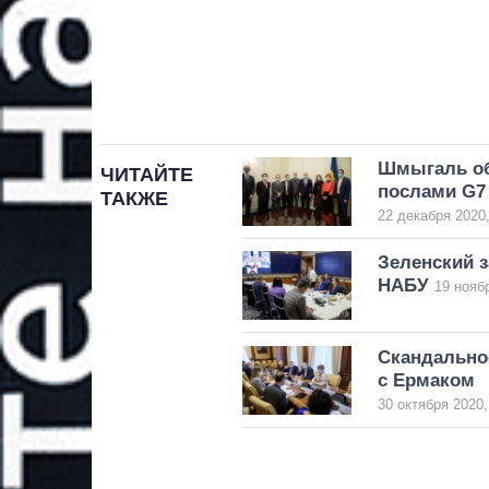
Шмыгаль об
ЧИТАЙТЕ
послами G7
ТАКЖЕ
22 декабря 2020,
Зеленский з
НАБУ
19 нояб
Скандально
с Ермаком
30 октября 2020,