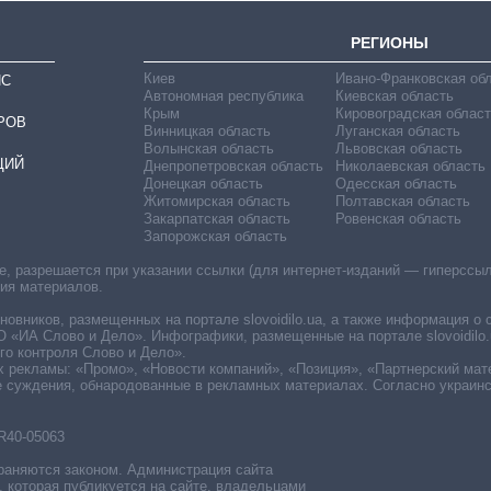
РЕГИОНЫ
Киев
Ивано-Франковская об
ИС
Автономная республика
Киевская область
Крым
Кировоградская област
РОВ
Винницкая область
Луганская область
Волынская область
Львовская область
ЦИЙ
Днепропетровская область
Николаевская область
Донецкая область
Одесская область
Житомирская область
Полтавская область
Закарпатская область
Ровенская область
Запорожская область
 разрешается при указании ссылки (для интернет-изданий — гиперссылки
ния материалов.
овников, размещенных на портале slovoidilo.ua, а также информация о 
«ИА Слово и Дело». Инфографики, размещенные на портале slovoidilo.
о контроля Слово и Дело».
х рекламы: «Промо», «Новости компаний», «Позиция», «Партнерский мат
е суждения, обнародованные в рекламных материалах. Согласно украин
R40-05063
раняются законом. Администрация сайта
, которая публикуется на сайте, владельцами