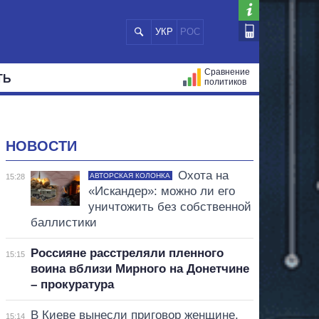
УКР
РОС
Сравнение
ТЬ
политиков
СТРАЦИЙ
МЭРЫ
ВСЕ ПЕРСОНЫ
НОВОСТИ
Охота на
АВТОРСКАЯ КОЛОНКА
15:28
«Искандер»: можно ли его
уничтожить без собственной
баллистики
Россияне расстреляли пленного
15:15
воина вблизи Мирного на Донетчине
– прокуратура
В Киеве вынесли приговор женщине,
15:14