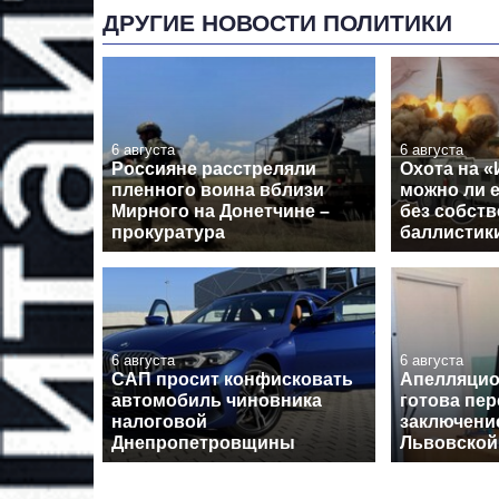
ДРУГИЕ НОВОСТИ ПОЛИТИКИ
6 августа
6 августа
Россияне расстреляли
Охота на «
пленного воина вблизи
можно ли 
Мирного на Донетчине –
без собст
прокуратура
баллистик
6 августа
6 августа
САП просит конфисковать
Апелляцио
автомобиль чиновника
готова пе
налоговой
заключение
Днепропетровщины
Львовской