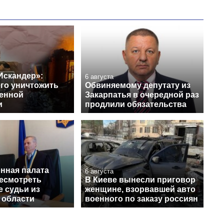
Искандер»:
6 августа
его уничтожить
Обвиняемому депутату из
венной
Закарпатья в очередной раз
и
продлили обязательства
нная палата
6 августа
ресмотреть
В Киеве вынесли приговор
 судьи из
женщине, взорвавшей авто
 области
военного по заказу россиян