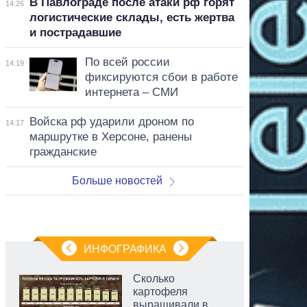
В Павлограде после атаки рф горят
14:26
логистические склады, есть жертва
и пострадавшие
По всей россии
14:19
фиксируются сбои в работе
интернета – СМИ
Войска рф ударили дроном по
14:17
маршрутке в Херсоне, ранены
гражданские
Больше новостей
ИНФОГРАФИКА
Сколько
картофеля
выращивали в