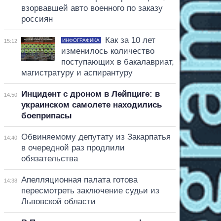
взорвавшей авто военного по заказу
россиян
Как за 10 лет
ИНФОГРАФИКА
15:12
изменилось количество
поступающих в бакалавриат,
магистратуру и аспирантуру
Инцидент с дроном в Лейпциге: в
14:50
украинском самолете находились
боеприпасы
Обвиняемому депутату из Закарпатья
14:40
в очередной раз продлили
обязательства
Апелляционная палата готова
14:38
пересмотреть заключение судьи из
Львовской области