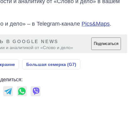
сти и аналитику от «Слово и дело» в вашем
за лето: Киев и
область стали
главной целью рф
о и дело» – в Telegram-канале
Pics&Maps
.
Ь В GOOGLE NEWS
Подписаться
ми и аналитикой от «Слово и дело»
краине
Большая семерка (G7)
делиться: