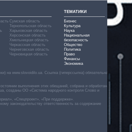
ТЕМАТИКИ
ласть
Сумская область
Бизнес
Тернопольская область
Культура
ь
Харьковская область
Наука
Херсонская область
Национальная
Хмельницкая область
безопасность
Черкасская область
Общество
Черниговская область
Политика
Черновицкая область
Право
Финансы
Экономика
) на www.slovoidilo.ua. Ссылка (гиперссылка) обязательна
состоянии выполнения этих обещаний, собрана и обработана
ua, созданы ОО «Система народного контроля Слово и
ериал», «Спецпроект», «При поддержке».
скому законодательству ответственность за содержание