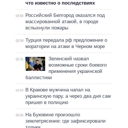
что известно о последствиях
Российский Белгород оказался под
03:56
массированной атакой, в городе
вспыхнули пожары
Турция передала рф предложение о
02:58
моратории на атаки в Черном море
Зеленский назвал
02:31
возможные сроки боевого
применения украинской
баллистики
В Кракове мужчина напал на
01:53
украинскую пару, а через два дня сам
пришел в полицию
На Буковине произошло
00:55
землетрясение: где зафиксировали
толчки