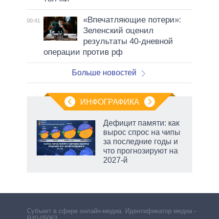
«Впечатляющие потери»:
00:41
Зеленский оценил
результаты 40-дневной
операции против рф
Больше новостей
ИНФОГРАФИКА
Дефицит памяти: как
вырос спрос на чипы
не за
за последние годы и
асть
что прогнозируют на
елью
2027-й
Субъект в сфере онлайн-медиа. Идентификатор медиа –
R40-05063