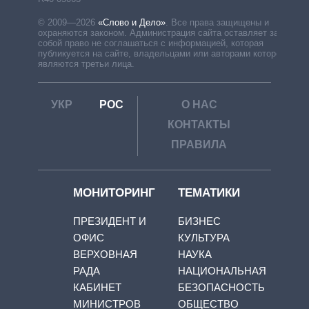
© 2009—2026
«Слово и Дело»
.
Все права защищены и
охраняются законом. Администрация сайта оставляет за
собой право не соглашаться с информацией, которая
публикуется на сайте, владельцами или авторами которой
являются третьи лица.
УКР
РОС
О НАС
КОНТАКТЫ
ПРАВИЛА
МОНИТОРИНГ
ТЕМАТИКИ
ПРЕЗИДЕНТ И
БИЗНЕС
ОФИС
КУЛЬТУРА
ВЕРХОВНАЯ
НАУКА
РАДА
НАЦИОНАЛЬНАЯ
КАБИНЕТ
БЕЗОПАСНОСТЬ
МИНИСТРОВ
ОБЩЕСТВО