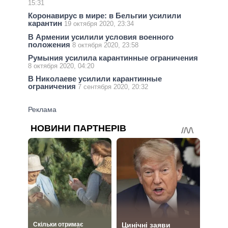
15:31
Коронавирус в мире: в Бельгии усилили
карантин
19 октября 2020, 23:34
В Армении усилили условия военного
положения
8 октября 2020, 23:58
Румыния усилила карантинные ограничения
8 октября 2020, 04:20
В Николаеве усилили карантинные
ограничения
7 сентября 2020, 20:32