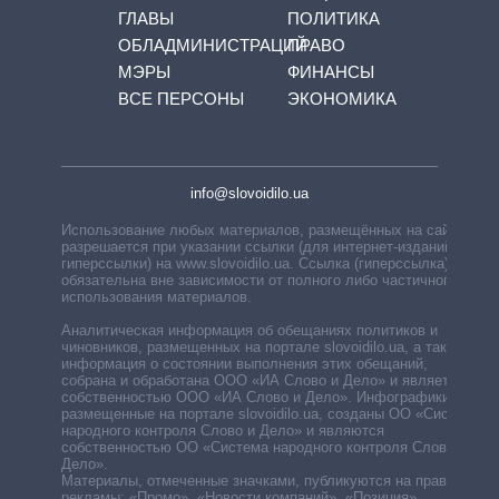
ГЛАВЫ
ПОЛИТИКА
ОБЛАДМИНИСТРАЦИЙ
ПРАВО
МЭРЫ
ФИНАНСЫ
ВСЕ ПЕРСОНЫ
ЭКОНОМИКА
info@slovoidilo.ua
Использование любых материалов, размещённых на сайте,
разрешается при указании ссылки (для интернет-изданий —
гиперссылки) на www.slovoidilo.ua. Ссылка (гиперссылка)
обязательна вне зависимости от полного либо частичного
использования материалов.
Аналитическая информация об обещаниях политиков и
чиновников, размещенных на портале slovoidilo.ua, а также
информация о состоянии выполнения этих обещаний,
собрана и обработана ООО «ИА Слово и Дело» и является
собственностью ООО «ИА Слово и Дело». Инфографики,
размещенные на портале slovoidilo.ua, созданы ОО «Система
народного контроля Слово и Дело» и являются
собственностью ОО «Система народного контроля Слово и
Дело».
Материалы, отмеченные значками, публикуются на правах
рекламы: «Промо», «Новости компаний», «Позиция»,