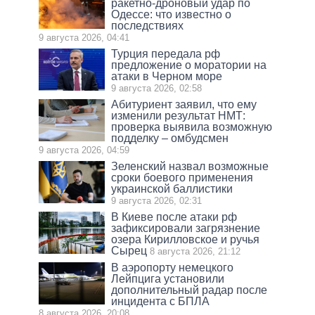
ракетно-дроновый удар по
Одессе: что известно о
последствиях
9 августа 2026, 04:41
Турция передала рф
предложение о моратории на
атаки в Черном море
9 августа 2026, 02:58
Абитуриент заявил, что ему
изменили результат НМТ:
проверка выявила возможную
подделку – омбудсмен
9 августа 2026, 04:59
Зеленский назвал возможные
сроки боевого применения
украинской баллистики
9 августа 2026, 02:31
В Киеве после атаки рф
зафиксировали загрязнение
озера Кирилловское и ручья
Сырец
8 августа 2026, 21:12
В аэропорту немецкого
Лейпцига установили
дополнительный радар после
инцидента с БПЛА
8 августа 2026, 20:08