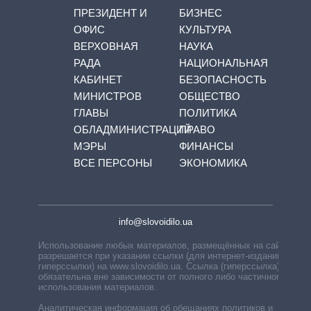
ПРЕЗИДЕНТ И
БИЗНЕС
ОФИС
КУЛЬТУРА
ВЕРХОВНАЯ
НАУКА
РАДА
НАЦИОНАЛЬНАЯ
КАБИНЕТ
БЕЗОПАСНОСТЬ
МИНИСТРОВ
ОБЩЕСТВО
ГЛАВЫ
ПОЛИТИКА
ОБЛАДМИНИСТРАЦИЙ
ПРАВО
МЭРЫ
ФИНАНСЫ
ВСЕ ПЕРСОНЫ
ЭКОНОМИКА
info@slovoidilo.ua
Использование любых материалов, размещённых на сайте,
разрешается при указании ссылки (для интернет-изданий —
гиперссылки) на www.slovoidilo.ua. Ссылка (гиперссылка)
обязательна вне зависимости от полного либо частичного
использования материалов.
Аналитическая информация об обещаниях политиков и