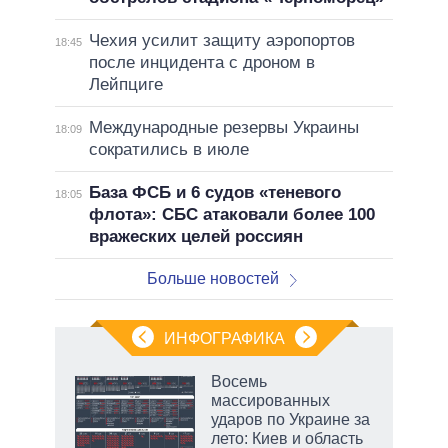
Чехия усилит защиту аэропортов
18:45
после инцидента с дроном в
Лейпциге
Международные резервы Украины
18:09
сократились в июле
База ФСБ и 6 судов «теневого
18:05
флота»: СБС атаковали более 100
вражеских целей россиян
Больше новостей
ИНФОГРАФИКА
Восемь
массированных
ударов по Украине за
ет
лето: Киев и область