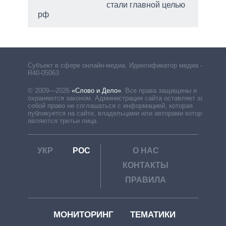
стали главной целью
рф
Субъект в сфере онлайн-медиа. Идентификатор медиа –
R40-05063
© 2009—2026
«Слово и Дело»
.
Все права защищены и
охраняются законом. Администрация сайта оставляет за
собой право не соглашаться с информацией, которая
публикуется на сайте, владельцами или авторами которой
являются третьи лица.
УКР
РОС
О НАС
КОНТАКТЫ
ПРАВИЛА
МОНИТОРИНГ
ТЕМАТИКИ