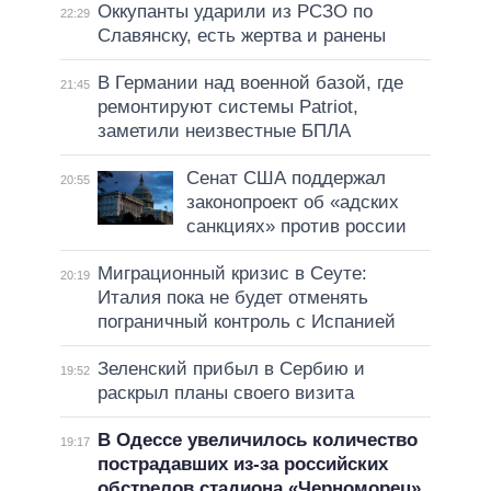
Оккупанты ударили из РСЗО по
22:29
Славянску, есть жертва и ранены
В Германии над военной базой, где
21:45
ремонтируют системы Patriot,
заметили неизвестные БПЛА
Сенат США поддержал
20:55
законопроект об «адских
санкциях» против россии
Миграционный кризис в Сеуте:
20:19
Италия пока не будет отменять
пограничный контроль с Испанией
Зеленский прибыл в Сербию и
19:52
раскрыл планы своего визита
В Одессе увеличилось количество
19:17
пострадавших из-за российских
обстрелов стадиона «Черноморец»