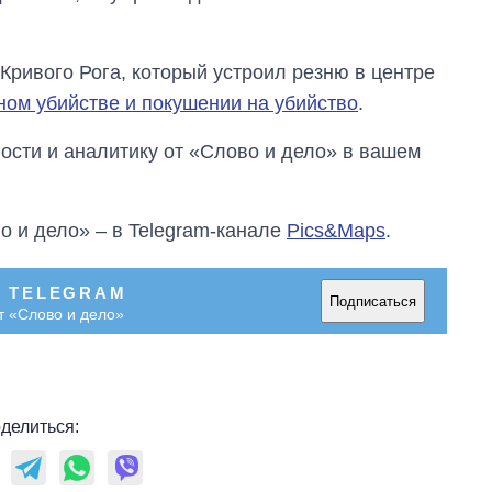
руководителя СВР
Кривого Рога, который устроил резню в центре
ом убийстве и покушении на убийство
.
сти и аналитику от «Слово и дело» в вашем
о и дело» – в Telegram-канале
Pics&Maps
.
В TELEGRAM
Подписаться
т «Слово и дело»
делиться: