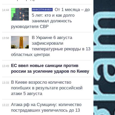
От 1 месяца – до
ИНФОГРАФИКА
14:44
5 лет: кто и как долго
занимал должность
руководителя СВР
В Украине 6 августа
13:58
зафиксировали
температурные рекорды в 13
областных центрах
ЕС ввел новые санкции против
13:49
россии за усиление ударов по Киеву
В Киеве возросло количество
13:33
погибших в результате российской
атаки 5 августа
Атака рф на Сумщину: количество
13:22
пострадавших увеличилось до 13