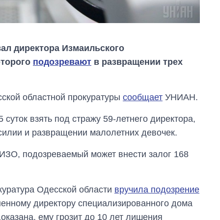
ал директора Измаильского
оторого
подозревают
в развращении трех
сской областной прокуратуры
сообщает
УНИАН.
 суток взять под стражу 59-летнего директора,
силии и развращении малолетних девочек.
ИЗО, подозреваемый может внести залог 168
От 1 месяца – до 5
окуратура Одесской области
вручила подозрение
лет: кто и как долго
енному директору специализированного дома
занимал
доказана, ему грозит до 10 лет лишения
должность