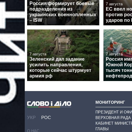
Россия формирует боевые
7 августа
подразделения из
ЕС ввел н
украинских военнопленных
против рос
– ISW
ударов по
7 августа
7 августа
Зеленский дал задание
Россия им
усилить направления,
Южной Кор
которые сейчас штурмует
тысяч тон
армия рф
нефтепрод
МОНИТОРИНГ
ПРЕЗИДЕНТ И ОФ
УКР
РОС
ВЕРХОВНАЯ РАДА
КАБИНЕТ МИНИСТ
ГЛАВЫ
О НАС