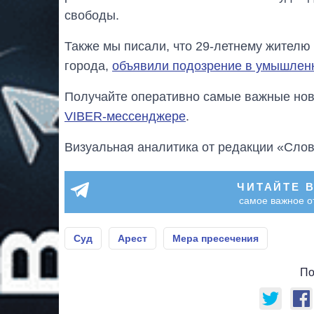
свободы.
Также мы писали, что 29-летнему жителю 
города,
объявили подозрение в умышленн
Получайте оперативно самые важные ново
VIBER-мессенджере
.
Визуальная аналитика от редакции «Слов
ЧИТАЙТЕ 
самое важное о
Суд
Арест
Мера пресечения
По