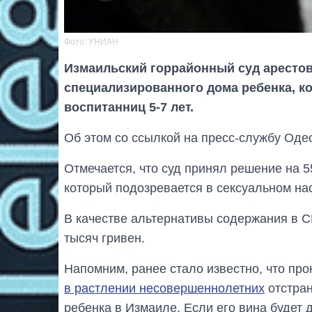
Фото: УНИАН
Измаильский горрайонный суд арестов
специализированного дома ребенка, к
воспитанниц 5-7 лет.
Об этом со ссылкой на пресс-службу Оде
Отмечается, что суд принял решение на 55
который подозревается в сексуальном на
В качестве альтернативы содержания в С
тысяч гривен.
Напомним, ранее стало известно, что пр
в растлении несовершеннолетних
отстран
ребенка в Измаиле. Если его вина будет 