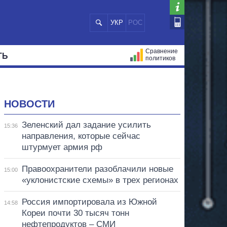
УКР
РОС
Сравнение
ТЬ
политиков
СТРАЦИЙ
МЭРЫ
ВСЕ ПЕРСОНЫ
НОВОСТИ
Зеленский дал задание усилить
15:36
направления, которые сейчас
штурмует армия рф
Правоохранители разоблачили новые
15:00
«уклонистские схемы» в трех регионах
Россия импортировала из Южной
14:58
Кореи почти 30 тысяч тонн
нефтепродуктов – СМИ