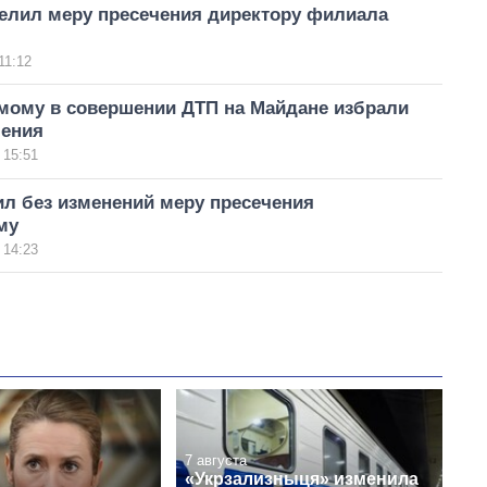
елил меру пресечения директору филиала
11:12
мому в совершении ДТП на Майдане избрали
чения
 15:51
ил без изменений меру пресечения
му
 14:23
7 августа
«Укрзализныця» изменила