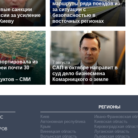
маршруты ряда поездов из-
овые санкции
за ситуации с
сии за усиление
безопасностью в
 Киеву
восточных регионах
портировала из
7 августа
еи почти 30
САП в октябре направит в
н
суд дело бизнесмена
уктов – СМИ
Комарницкого о земле
РЕГИОНЫ
Киев
Ивано-Франковская об
ИС
Автономная республика
Киевская область
Крым
Кировоградская област
РОВ
Винницкая область
Луганская область
Волынская область
Львовская область