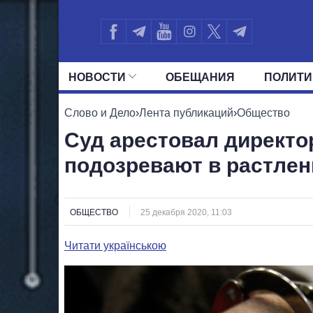
НОВОСТИ
ОБЕЩАНИЯ
ПОЛИТИ
ВСЕ ПОЛИТИКИ
ПРЕЗИДЕНТ И ОФ
Слово и Дело
›
Лента публикаций
›
Общество
Суд арестовал директо
подозревают в растле
ОБЩЕСТВО
25 декабря 2020, 11:03
Читати українською