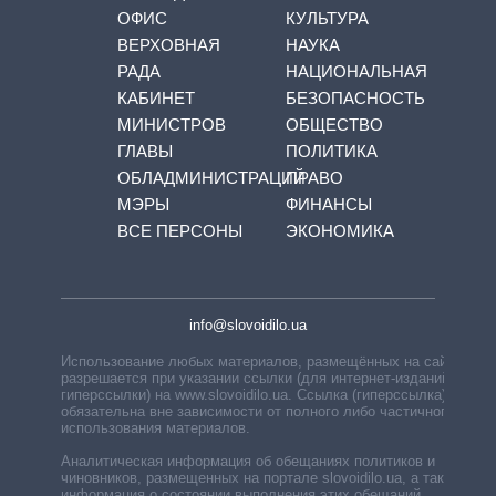
ОФИС
КУЛЬТУРА
ВЕРХОВНАЯ
НАУКА
РАДА
НАЦИОНАЛЬНАЯ
КАБИНЕТ
БЕЗОПАСНОСТЬ
МИНИСТРОВ
ОБЩЕСТВО
ГЛАВЫ
ПОЛИТИКА
ОБЛАДМИНИСТРАЦИЙ
ПРАВО
МЭРЫ
ФИНАНСЫ
ВСЕ ПЕРСОНЫ
ЭКОНОМИКА
info@slovoidilo.ua
Использование любых материалов, размещённых на сайте,
разрешается при указании ссылки (для интернет-изданий —
гиперссылки) на www.slovoidilo.ua. Ссылка (гиперссылка)
обязательна вне зависимости от полного либо частичного
использования материалов.
Аналитическая информация об обещаниях политиков и
чиновников, размещенных на портале slovoidilo.ua, а также
информация о состоянии выполнения этих обещаний,