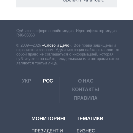
Субъект в сфере онлайн-медиа. Идентификатор медиа –
R40-05063
© 2009—2026
«Слово и Дело»
.
Все права защищены и
охраняются законом. Администрация сайта оставляет за
собой право не соглашаться с информацией, которая
публикуется на сайте, владельцами или авторами которой
являются третьи лица.
УКР
РОС
О НАС
КОНТАКТЫ
ПРАВИЛА
МОНИТОРИНГ
ТЕМАТИКИ
ПРЕЗИДЕНТ И
БИЗНЕС