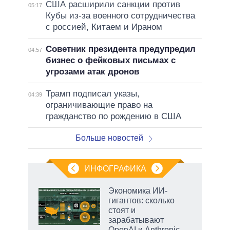
США расширили санкции против
05:17
Кубы из-за военного сотрудничества
с россией, Китаем и Ираном
Советник президента предупредил
04:57
бизнес о фейковых письмах с
угрозами атак дронов
Трамп подписал указы,
04:39
ограничивающие право на
гражданство по рождению в США
Больше новостей
ИНФОГРАФИКА
Экономика ИИ-
гигантов: сколько
стоят и
ет
зарабатывают
OpenAI и Anthropic