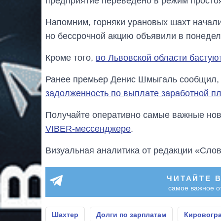
предприятие переведено в режим простоя
Напомним, горняки урановых шахт начал
но бессрочной акцию объявили в понедел
Кроме того,
во Львовской области бастую
Ранее премьер Денис Шмыгаль сообщил, 
задолженность по выплате заработной пл
Получайте оперативно самые важные ново
VIBER-мессенджере
.
Визуальная аналитика от редакции «Слов
ЧИТАЙТЕ 
самое важное о
Шахтер
Долги по зарплатам
Кировогра