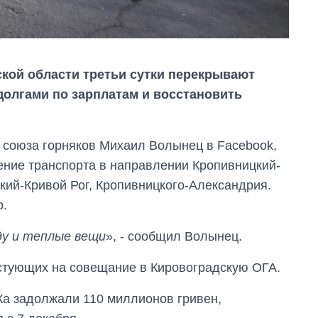
кой области третьи сутки перекрывают
долгами по зарплатам и восстановить
 союза горняков Михаил Волынец в Facebook,
ение транспорта в направлении Кропивницкий-
кий-Кривой Рог, Кропивницкого-Александрия.
о.
у и теплые вещи
», - сообщил Волынец.
естующих на совещание в Кировоградскую ОГА.
Экономика ИИ-
а задолжали 110 миллионов гривен,
гигантов: сколько
стоят и