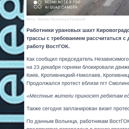
Фото - Михаил Волынец в Facebook.
Работники урановых шахт Кировоградс
трассы с требованием рассчитаться с 
работу ВостГОК.
Как сообщил председатель Независимого
на 23 декабря горняки блокировали движ
Киев, Кропивницкий-Николаев, Кропивниц
Продолжался протест вблизи пгт Смолин
«
Местные жители приносят ребятам ед
Также сегодня запланирован визит прот
По данным Волынца, работникам ВостГОК