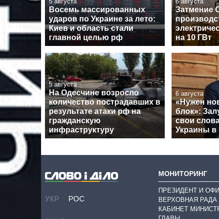
5 августа
6 августа
Восемь массированных
Затмение 
ударов по Украине за лето:
производс
Киев и область стали
электричес
главной целью рф
на 10 ГВт
5 августа
На Одесчине возросло
6 августа
количество пострадавших в
«Нужен но
результате атаки рф на
блок»: За
гражданскую
свои слова
инфраструктуру
Украины в
МОНИТОРИНГ
ПРЕЗИДЕНТ И ОФ
УКР
РОС
ВЕРХОВНАЯ РАДА
КАБИНЕТ МИНИСТ
ГЛАВЫ