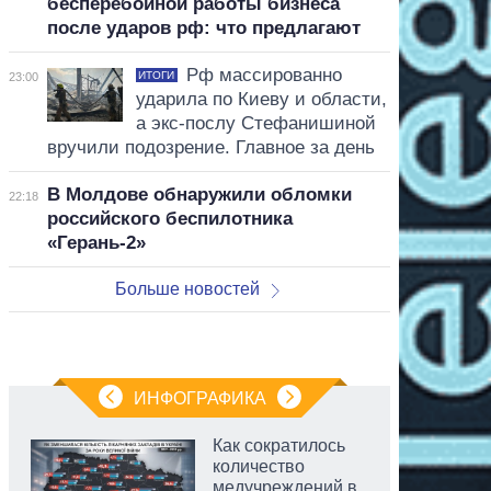
бесперебойной работы бизнеса
после ударов рф: что предлагают
Рф массированно
ИТОГИ
23:00
ударила по Киеву и области,
а экс-послу Стефанишиной
вручили подозрение. Главное за день
В Молдове обнаружили обломки
22:18
российского беспилотника
«Герань-2»
Больше новостей
ИНФОГРАФИКА
Как сократилось
количество
медучреждений в