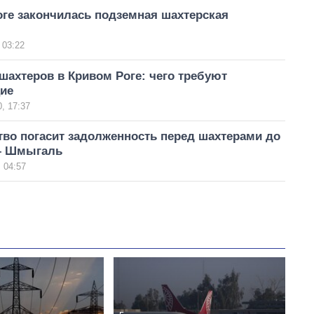
оге закончилась подземная шахтерская
 03:22
шахтеров в Кривом Роге: чего требуют
ие
, 17:37
во погасит задолженность перед шахтерами до
 – Шмыгаль
 04:57