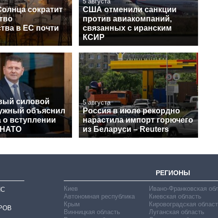
5 августа
Солнца сократит
США отменили санкции
тво
против авиакомпаний,
тва в ЕС почти
связанных с иранским
КСИР
вый силовой
5 августа
лужный объяснил
Россия в июле рекордно
 о вступлении
нарастила импорт горючего
 НАТО
из Беларуси – Reuters
РЕГИОНЫ
Киев
Ивано-Франковская об
ИС
Автономная республика
Киевская область
Крым
Кировоградская област
РОВ
Винницкая область
Луганская область