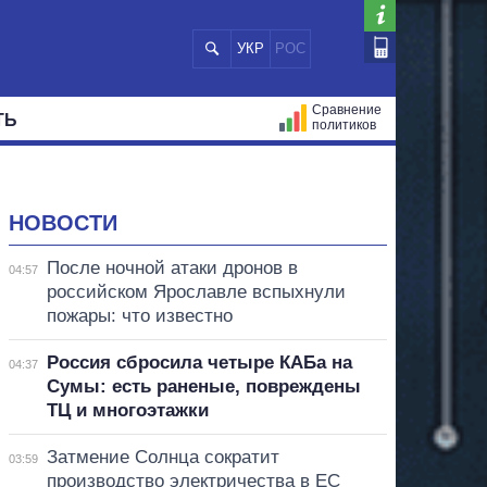
УКР
РОС
Сравнение
ТЬ
политиков
СТРАЦИЙ
МЭРЫ
ВСЕ ПЕРСОНЫ
НОВОСТИ
После ночной атаки дронов в
04:57
российском Ярославле вспыхнули
пожары: что известно
Россия сбросила четыре КАБа на
04:37
Сумы: есть раненые, повреждены
ТЦ и многоэтажки
Затмение Солнца сократит
03:59
производство электричества в ЕС