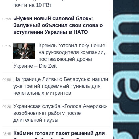
почти на 10 ГВт
«Нужен новый силовой блок»:
02:59
Залужный объяснил свои слова о
вступлении Украины в НАТО
Кремль готовил покушение
02:15
на руководителя компании,
поставляющей дроны
Украине – Die Zeit
На границе Литвы с Беларусью нашли
00:58
уже третий подземный туннель для
нелегальных мигрантов
Украинская служба «Голоса Америки»
00:26
возобновляет работу после
длительной паузы
Кабмин готовит пакет решений для
23:45