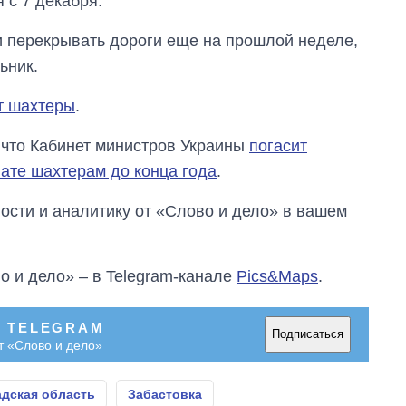
 с 7 декабря.
зарабатывают
OpenAI и Anthropic
и перекрывать дороги еще на прошлой неделе,
ьник.
т шахтеры
.
что Кабинет министров Украины
погасит
ате шахтерам до конца года
.
сти и аналитику от «Слово и дело» в вашем
о и дело» – в Telegram-канале
Pics&Maps
.
В TELEGRAM
Подписаться
т «Слово и дело»
дская область
Забастовка