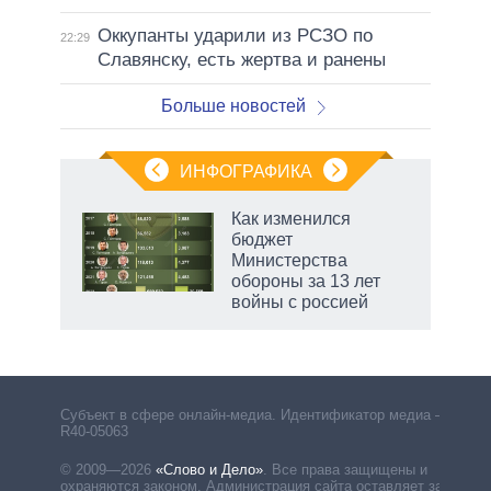
Оккупанты ударили из РСЗО по
22:29
Славянску, есть жертва и ранены
Больше новостей
ИНФОГРАФИКА
 как
Как изменился
чипы
бюджет
ды и
Министерства
т на
обороны за 13 лет
войны с россией
маги
Субъект в сфере онлайн-медиа. Идентификатор медиа –
R40-05063
© 2009—2026
«Слово и Дело»
.
Все права защищены и
охраняются законом. Администрация сайта оставляет за