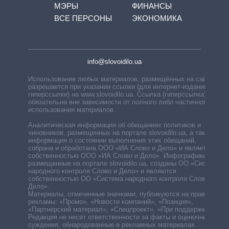
МЭРЫ
ФИНАНСЫ
ВСЕ ПЕРСОНЫ
ЭКОНОМИКА
info@slovoidilo.ua
Использование любых материалов, размещённых на сайте,
разрешается при указании ссылки (для интернет-изданий —
гиперссылки) на www.slovoidilo.ua. Ссылка (гиперссылка)
обязательна вне зависимости от полного либо частичного
использования материалов.
Аналитическая информация об обещаниях политиков и
чиновников, размещенных на портале slovoidilo.ua, а также
информация о состоянии выполнения этих обещаний,
собрана и обработана ООО «ИА Слово и Дело» и является
собственностью ООО «ИА Слово и Дело». Инфографики,
размещенные на портале slovoidilo.ua, созданы ОО «Система
народного контроля Слово и Дело» и являются
собственностью ОО «Система народного контроля Слово и
Дело».
Материалы, отмеченные значками, публикуются на правах
рекламы: «Промо», «Новости компаний», «Позиция»,
«Партнерский материал», «Спецпроект», «При поддержке».
Редакция не несет ответственности за факты и оценочные
суждения, обнародованные в рекламных материалах.