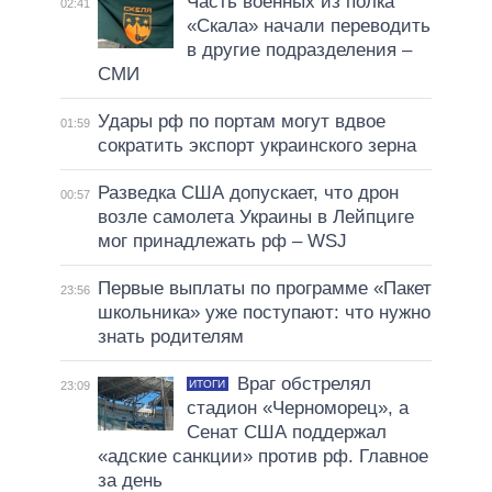
Часть военных из полка
02:41
«Скала» начали переводить
в другие подразделения –
СМИ
Удары рф по портам могут вдвое
01:59
сократить экспорт украинского зерна
Разведка США допускает, что дрон
00:57
возле самолета Украины в Лейпциге
мог принадлежать рф – WSJ
Первые выплаты по программе «Пакет
23:56
школьника» уже поступают: что нужно
знать родителям
Враг обстрелял
ИТОГИ
23:09
стадион «Черноморец», а
Сенат США поддержал
«адские санкции» против рф. Главное
за день