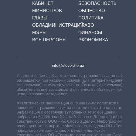
КАБИНЕТ
БЕЗОПАСНОСТЬ
МИНИСТРОВ
ОБЩЕСТВО
ГЛАВЫ
ПОЛИТИКА
ОБЛАДМИНИСТРАЦИЙ
ПРАВО
МЭРЫ
ФИНАНСЫ
ВСЕ ПЕРСОНЫ
ЭКОНОМИКА
info@slovoidilo.ua
Использование любых материалов, размещённых на сайте,
разрешается при указании ссылки (для интернет-изданий —
гиперссылки) на www.slovoidilo.ua. Ссылка (гиперссылка)
обязательна вне зависимости от полного либо частичного
использования материалов.
Аналитическая информация об обещаниях политиков и
чиновников, размещенных на портале slovoidilo.ua, а также
информация о состоянии выполнения этих обещаний,
собрана и обработана ООО «ИА Слово и Дело» и является
собственностью ООО «ИА Слово и Дело». Инфографики,
размещенные на портале slovoidilo.ua, созданы ОО «Система
народного контроля Слово и Дело» и являются
собственностью ОО «Система народного контроля Слово и