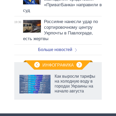
«ПриватБанка» направили в
суд
Россияне нанесли удар по
19:30
сортировочному центру
Укрпочты в Павлограде,
есть жертвы
Больше новостей
ИНФОГРАФИКА
Как выросли тарифы
о
на холодную воду в
городах Украины на
начало августа
ic
маги