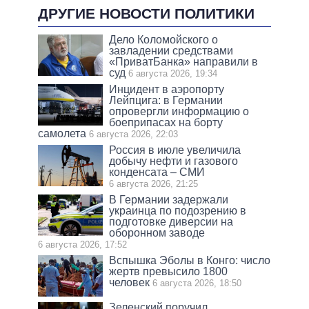
ДРУГИЕ НОВОСТИ ПОЛИТИКИ
Дело Коломойского о
завладении средствами
«ПриватБанка» направили в
суд
6 августа 2026, 19:34
Инцидент в аэропорту
Лейпцига: в Германии
опровергли информацию о
боеприпасах на борту
самолета
6 августа 2026, 22:03
Россия в июле увеличила
добычу нефти и газового
конденсата – СМИ
6 августа 2026, 21:25
В Германии задержали
украинца по подозрению в
подготовке диверсии на
оборонном заводе
6 августа 2026, 17:52
Вспышка Эболы в Конго: число
жертв превысило 1800
человек
6 августа 2026, 18:50
Зеленский поручил