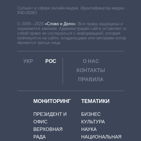
Субъект в сфере онлайн-медиа. Идентификатор медиа –
R40-05063
© 2009—2026
«Слово и Дело»
.
Все права защищены и
охраняются законом. Администрация сайта оставляет за
собой право не соглашаться с информацией, которая
публикуется на сайте, владельцами или авторами которой
являются третьи лица.
УКР
РОС
О НАС
КОНТАКТЫ
ПРАВИЛА
МОНИТОРИНГ
ТЕМАТИКИ
ПРЕЗИДЕНТ И
БИЗНЕС
ОФИС
КУЛЬТУРА
ВЕРХОВНАЯ
НАУКА
РАДА
НАЦИОНАЛЬНАЯ