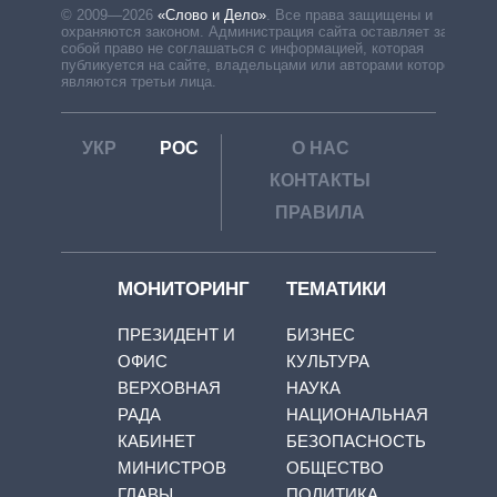
© 2009—2026
«Слово и Дело»
.
Все права защищены и
охраняются законом. Администрация сайта оставляет за
собой право не соглашаться с информацией, которая
публикуется на сайте, владельцами или авторами которой
являются третьи лица.
УКР
РОС
О НАС
КОНТАКТЫ
ПРАВИЛА
МОНИТОРИНГ
ТЕМАТИКИ
ПРЕЗИДЕНТ И
БИЗНЕС
ОФИС
КУЛЬТУРА
ВЕРХОВНАЯ
НАУКА
РАДА
НАЦИОНАЛЬНАЯ
КАБИНЕТ
БЕЗОПАСНОСТЬ
МИНИСТРОВ
ОБЩЕСТВО
ГЛАВЫ
ПОЛИТИКА