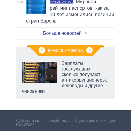
Мировой
ИНФОГРАФИКА
17:45
рейтинг паспортов: как за
10 лет изменились позиции
стран Европы
Больше новостей
ИНФОГРАФИКА
 5
Зарплаты
го
госслужащих:
сть
сколько получают
ВР
антикоррупционеры,
деловоды и другие
чиновники
Субъект в сфере онлайн-медиа. Идентификатор медиа –
R40-05063