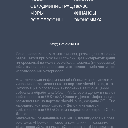
ОБЛАДМИНИСТРАЦИЙ
ПРАВО
МЭРЫ
ФИНАНСЫ
ВСЕ ПЕРСОНЫ
ЭКОНОМИКА
info@slovoidilo.ua
Использование любых материалов, размещённых на сайте,
разрешается при указании ссылки (для интернет-изданий —
гиперссылки) на www.slovoidilo.ua. Ссылка (гиперссылка)
обязательна вне зависимости от полного либо частичного
использования материалов.
Аналитическая информация об обещаниях политиков и
чиновников, размещенных на портале slovoidilo.ua, а также
информация о состоянии выполнения этих обещаний,
собрана и обработана ООО «ИА Слово и Дело» и является
собственностью ООО «ИА Слово и Дело». Инфографики,
размещенные на портале slovoidilo.ua, созданы ОО «Система
народного контроля Слово и Дело» и являются
собственностью ОО «Система народного контроля Слово и
Дело».
Материалы, отмеченные значками, публикуются на правах
рекламы: «Промо», «Новости компаний», «Позиция»,
«Партнерский материал», «Спецпроект», «При поддержке».