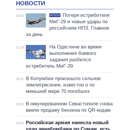
НОВОСТИ
Потеря истребителя
ИТОГИ
22:02
МиГ-29 и новые удары по
российским НПЗ. Главное
за день
На Одесчине во время
21:19
выполнения боевого
задания разбился
истребитель МиГ-29
В Колумбии произошло сильное
20:47
землетрясение, известно о по
меньшей мере 70 погибших
В оккупированном Севастополе снова
19:53
ввели продажу бензина по QR-кодам
Российская армия нанесла новый
19:20
удар авиабомбами по Сумам, есть