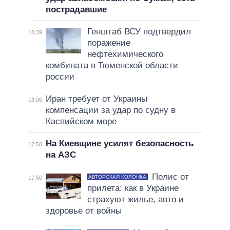
пострадавшие
Генштаб ВСУ подтвердил
18:39
поражение
нефтехимического
комбината в Тюменской области
россии
Иран требует от Украины
18:06
компенсации за удар по судну в
Каспийском море
На Киевщине усилят безопасность
17:50
на АЗС
Полис от
АВТОРСКАЯ КОЛОНКА
17:50
прилета: как в Украине
страхуют жилье, авто и
здоровье от войны