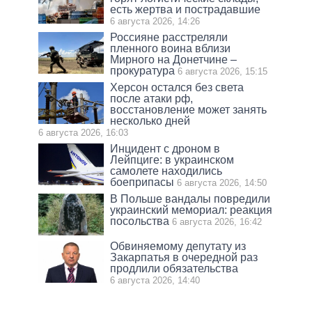
есть жертва и пострадавшие
6 августа 2026, 14:26
Россияне расстреляли
пленного воина вблизи
Мирного на Донетчине –
прокуратура
6 августа 2026, 15:15
Херсон остался без света
после атаки рф,
восстановление может занять
несколько дней
6 августа 2026, 16:03
Инцидент с дроном в
Лейпциге: в украинском
самолете находились
боеприпасы
6 августа 2026, 14:50
В Польше вандалы повредили
украинский мемориал: реакция
посольства
6 августа 2026, 16:42
Обвиняемому депутату из
Закарпатья в очередной раз
продлили обязательства
6 августа 2026, 14:40