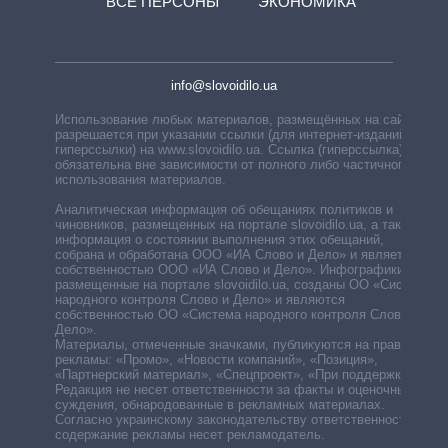
ВСЕ ПЕРСОНЫ
ЭКОНОМИКА
info@slovoidilo.ua
Использование любых материалов, размещённых на сайте,
разрешается при указании ссылки (для интернет-изданий —
гиперссылки) на www.slovoidilo.ua. Ссылка (гиперссылка)
обязательна вне зависимости от полного либо частичного
использования материалов.
Аналитическая информация об обещаниях политиков и
чиновников, размещенных на портале slovoidilo.ua, а также
информация о состоянии выполнения этих обещаний,
собрана и обработана ООО «ИА Слово и Дело» и является
собственностью ООО «ИА Слово и Дело». Инфографики,
размещенные на портале slovoidilo.ua, созданы ОО «Система
народного контроля Слово и Дело» и являются
собственностью ОО «Система народного контроля Слово и
Дело».
Материалы, отмеченные значками, публикуются на правах
рекламы: «Промо», «Новости компаний», «Позиция»,
«Партнерский материал», «Спецпроект», «При поддержке».
Редакция не несет ответственности за факты и оценочные
суждения, обнародованные в рекламных материалах.
Согласно украинскому законодательству ответственность за
содержание рекламы несет рекламодатель.