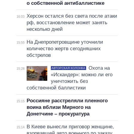
о собственной антибаллистике
Херсон остался без света после атаки
16:03
рф, восстановление может занять
несколько дней
На Днепропетровщине уточнили
15:55
количество жертв сегодняшних
обстрелов
Охота на
АВТОРСКАЯ КОЛОНКА
15:28
«Искандер»: можно ли его
уничтожить без
собственной баллистики
Россияне расстреляли пленного
15:15
воина вблизи Мирного на
Донетчине – прокуратура
В Киеве вынесли приговор женщине,
15:14
взорвавшей авто военного по заказу