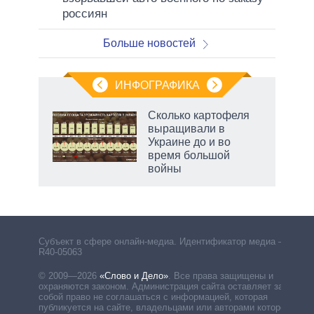
россиян
Больше новостей
ИНФОГРАФИКА
Сколько картофеля
выращивали в
Украине до и во
время большой
войны
Субъект в сфере онлайн-медиа. Идентификатор медиа –
R40-05063
© 2009—2026
«Слово и Дело»
.
Все права защищены и
охраняются законом. Администрация сайта оставляет за
собой право не соглашаться с информацией, которая
публикуется на сайте, владельцами или авторами которой