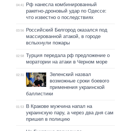
Рф нанесла комбинированный
04:41
ракетно-дроновый удар по Одессе:
что известно о последствиях
Российский Белгород оказался под
03:56
массированной атакой, в городе
вспыхнули пожары
Турция передала рф предложение о
02:58
моратории на атаки в Черном море
Зеленский назвал
02:31
возможные сроки боевого
применения украинской
баллистики
В Кракове мужчина напал на
01:53
украинскую пару, а через два дня сам
пришел в полицию