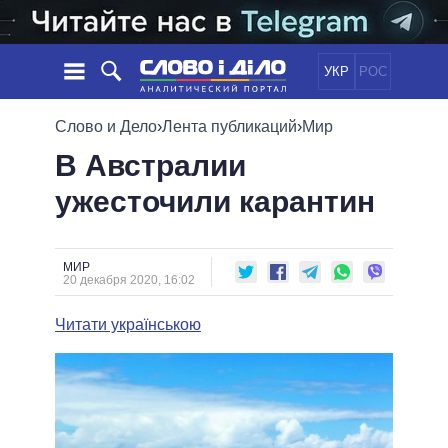
УКР
РОС
НОВОСТИ
Слово и Дело
›
Лента публикаций
›
Мир
В Австралии
ОБЕЩАНИЯ
ЛЕНТА
ПОЛИТИКА
ужесточили карантин
СОБЫТИЯ
ЭКОНОМИКА
ПОЛИТИКИ
СТАТЬИ
ОБЩЕСТВО
ИНФОГРАФИКА
МНЕНИЯ
МИР
ВСЕ ПОЛИТИКИ
МИР
20 декабря 2020, 16:02
ОБЗОРЫ
ПРЕЗИДЕНТ И ОФИС
ВИДЕО
ДАЙДЖЕСТЫ
ВЕРХОВНАЯ РАДА
Читати українською
ПОДДЕРЖАТЬ
КАБИНЕТ МИНИСТРОВ
ГЛАВЫ ОБЛАДМИНИСТРАЦИЙ
СРАВНЕНИЕ ПОЛИТИКОВ
МЭРЫ
ВСЕ ПЕРСОНЫ