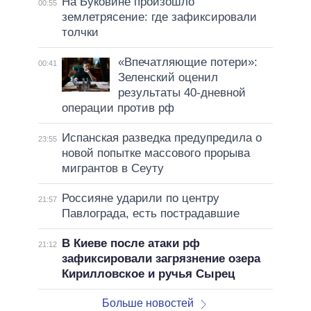
На Буковине произошло
00:55
землетрясение: где зафиксировали
толчки
«Впечатляющие потери»:
00:41
Зеленский оценил
результаты 40-дневной
операции против рф
Испанская разведка предупредила о
23:55
новой попытке массового прорыва
мигрантов в Сеуту
Россияне ударили по центру
21:57
Павлограда, есть пострадавшие
В Киеве после атаки рф
21:12
зафиксировали загрязнение озера
Кирилловское и ручья Сырец
Больше новостей