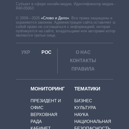
Субъект в сфере онлайн-медиа. Идентификатор медиа –
R40-05063
© 2009—2026
«Слово и Дело»
.
Все права защищены и
охраняются законом. Администрация сайта оставляет за
собой право не соглашаться с информацией, которая
публикуется на сайте, владельцами или авторами которой
являются третьи лица.
УКР
РОС
О НАС
КОНТАКТЫ
ПРАВИЛА
МОНИТОРИНГ
ТЕМАТИКИ
ПРЕЗИДЕНТ И
БИЗНЕС
ОФИС
КУЛЬТУРА
ВЕРХОВНАЯ
НАУКА
РАДА
НАЦИОНАЛЬНАЯ
КАБИНЕТ
БЕЗОПАСНОСТЬ