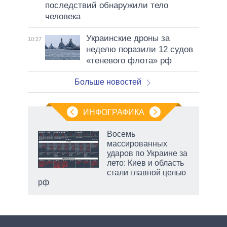
последствий обнаружили тело
человека
Украинские дроны за
10:27
неделю поразили 12 судов
«теневого флота» рф
Больше новостей
ИНФОГРАФИКА
еля
Восемь
массированных
ударов по Украине за
лето: Киев и область
стали главной целью
рф