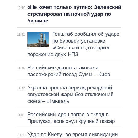
«Не хочет только путин»: Зеленский
12:10
отреагировал на ночной удар по
Украине
Генштаб сообщил об ударе
11:51
по буровой установке
«Сиваш» и подтвердил
поражение двух НПЗ
Российские дроны атаковали
11:36
пассажирский поезд Сумы – Киев
Украина прошла период рекордной
11:32
августовской жары без отключений
света – Шмыгаль
Российский дрон попал в склад в
11:01
Прилуках, вспыхнул крупный пожар
Удар по Киеву: во время ликвидации
10:56