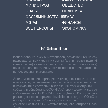
МИНИСТРОВ
ОБЩЕСТВО
ГЛАВЫ
ПОЛИТИКА
ОБЛАДМИНИСТРАЦИЙ
ПРАВО
МЭРЫ
ФИНАНСЫ
ВСЕ ПЕРСОНЫ
ЭКОНОМИКА
info@slovoidilo.ua
Использование любых материалов, размещённых на сайте,
разрешается при указании ссылки (для интернет-изданий —
гиперссылки) на www.slovoidilo.ua. Ссылка (гиперссылка)
обязательна вне зависимости от полного либо частичного
использования материалов.
Аналитическая информация об обещаниях политиков и
чиновников, размещенных на портале slovoidilo.ua, а также
информация о состоянии выполнения этих обещаний,
собрана и обработана ООО «ИА Слово и Дело» и является
собственностью ООО «ИА Слово и Дело». Инфографики,
размещенные на портале slovoidilo.ua, созданы ОО «Система
народного контроля Слово и Дело» и являются
собственностью ОО «Система народного контроля Слово и
Дело».