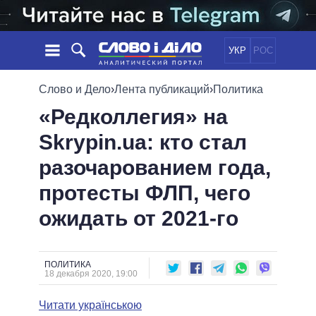
УКР
РОС
НОВОСТИ
Слово и Дело
›
Лента публикаций
›
Политика
«Редколлегия» на
ОБЕЩАНИЯ
ЛЕНТА
ПОЛИТИКА
Skrypin.ua: кто стал
СОБЫТИЯ
ЭКОНОМИКА
ПОЛИТИКИ
разочарованием года,
СТАТЬИ
ОБЩЕСТВО
ИНФОГРАФИКА
МНЕНИЯ
МИР
ВСЕ ПОЛИТИКИ
протесты ФЛП, чего
ОБЗОРЫ
ПРЕЗИДЕНТ И ОФИС
ожидать от 2021-го
ВИДЕО
ДАЙДЖЕСТЫ
ВЕРХОВНАЯ РАДА
ПОДДЕРЖАТЬ
КАБИНЕТ МИНИСТРОВ
ГЛАВЫ ОБЛАДМИНИСТРАЦИЙ
ПОЛИТИКА
СРАВНЕНИЕ ПОЛИТИКОВ
18 декабря 2020, 19:00
МЭРЫ
Читати українською
ВСЕ ПЕРСОНЫ