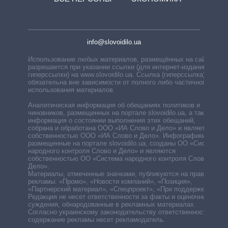
info@slovoidilo.ua
Использование любых материалов, размещённых на сайте,
разрешается при указании ссылки (для интернет-изданий —
гиперссылки) на www.slovoidilo.ua. Ссылка (гиперссылка)
обязательна вне зависимости от полного либо частичного
использования материалов.
Аналитическая информация об обещаниях политиков и
чиновников, размещенных на портале slovoidilo.ua, а также
информация о состоянии выполнения этих обещаний,
собрана и обработана ООО «ИА Слово и Дело» и является
собственностью ООО «ИА Слово и Дело». Инфографики,
размещенные на портале slovoidilo.ua, созданы ОО «Система
народного контроля Слово и Дело» и являются
собственностью ОО «Система народного контроля Слово и
Дело».
Материалы, отмеченные значками, публикуются на правах
рекламы: «Промо», «Новости компаний», «Позиция»,
«Партнерский материал», «Спецпроект», «При поддержке».
Редакция не несет ответственности за факты и оценочные
суждения, обнародованные в рекламных материалах.
Согласно украинскому законодательству ответственность за
содержание рекламы несет рекламодатель.