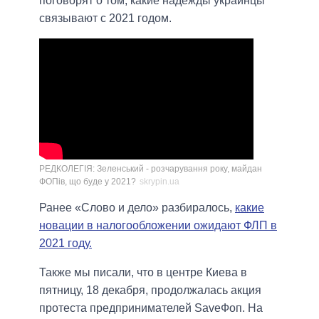
поговорят о том, какие надежды украинцы
связывают с 2021 годом.
РЕДКОЛЕГІЯ: Зеленський - розчарування року, майдан
ФОПів, що буде у 2021?
skrypin.ua
Ранее «Слово и дело» разбиралось,
какие
новации в налогообложении ожидают ФЛП в
2021 году.
Также мы писали, что в центре Киева в
пятницу, 18 декабря, продолжалась акция
протеста предпринимателей SaveФоп. На