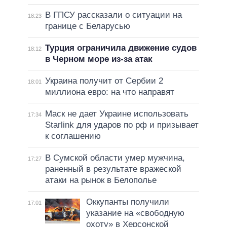
В ГПСУ рассказали о ситуации на
18:23
границе с Беларусью
Турция ограничила движение судов
18:12
в Черном море из-за атак
Украина получит от Сербии 2
18:01
миллиона евро: на что направят
Маск не дает Украине использовать
17:34
Starlink для ударов по рф и призывает
к соглашению
В Сумской области умер мужчина,
17:27
раненный в результате вражеской
атаки на рынок в Белополье
Оккупанты получили
17:01
указание на «свободную
охоту» в Херсонской