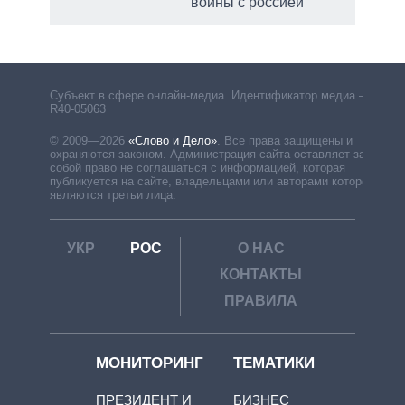
войны с россией
Субъект в сфере онлайн-медиа. Идентификатор медиа –
R40-05063
© 2009—2026
«Слово и Дело»
.
Все права защищены и
охраняются законом. Администрация сайта оставляет за
собой право не соглашаться с информацией, которая
публикуется на сайте, владельцами или авторами которой
являются третьи лица.
УКР
РОС
О НАС
КОНТАКТЫ
ПРАВИЛА
МОНИТОРИНГ
ТЕМАТИКИ
ПРЕЗИДЕНТ И
БИЗНЕС