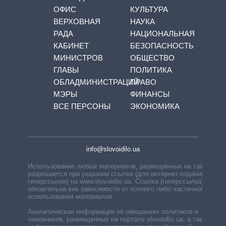
ОФИС
КУЛЬТУРА
ВЕРХОВНАЯ
НАУКА
РАДА
НАЦИОНАЛЬНАЯ
КАБИНЕТ
БЕЗОПАСНОСТЬ
МИНИСТРОВ
ОБЩЕСТВО
ГЛАВЫ
ПОЛИТИКА
ОБЛАДМИНИСТРАЦИЙ
ПРАВО
МЭРЫ
ФИНАНСЫ
ВСЕ ПЕРСОНЫ
ЭКОНОМИКА
info@slovoidilo.ua
Использование любых материалов, размещённых на сайте,
разрешается при указании ссылки (для интернет-изданий —
гиперссылки) на www.slovoidilo.ua. Ссылка (гиперссылка)
обязательна вне зависимости от полного либо частичного
использования материалов.
Аналитическая информация об обещаниях политиков и
чиновников, размещенных на портале slovoidilo.ua, а также