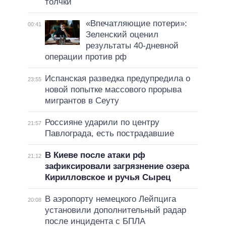
толчки
«Впечатляющие потери»:
00:41
Зеленский оценил
результаты 40-дневной
операции против рф
Испанская разведка предупредила о
23:55
новой попытке массового прорыва
мигрантов в Сеуту
Россияне ударили по центру
21:57
Павлограда, есть пострадавшие
В Киеве после атаки рф
21:12
зафиксировали загрязнение озера
Кирилловское и ручья Сырец
В аэропорту немецкого Лейпцига
20:08
установили дополнительный радар
после инцидента с БПЛА