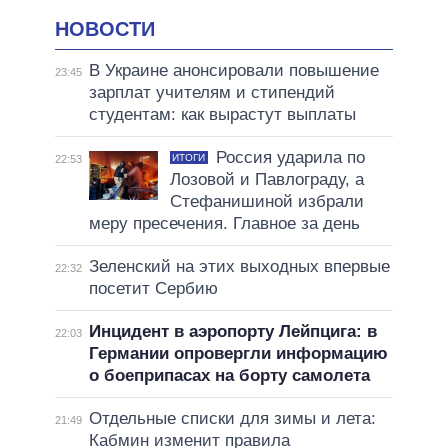
НОВОСТИ
В Украине анонсировали повышение
23:45
зарплат учителям и стипендий
студентам: как вырастут выплаты
Россия ударила по
ИТОГИ
22:53
Лозовой и Павлограду, а
Стефанишиной избрали
меру пресечения. Главное за день
Зеленский на этих выходных впервые
22:32
посетит Сербию
Инцидент в аэропорту Лейпцига: в
22:03
Германии опровергли информацию
о боеприпасах на борту самолета
Отдельные списки для зимы и лета:
21:49
Кабмин изменит правила