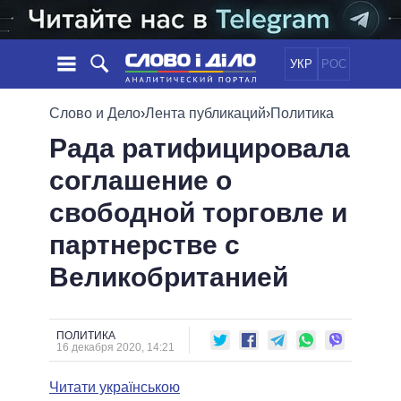
УКР
РОС
НОВОСТИ
Слово и Дело
›
Лента публикаций
›
Политика
Рада ратифицировала
ОБЕЩАНИЯ
ЛЕНТА
ПОЛИТИКА
соглашение о
СОБЫТИЯ
ЭКОНОМИКА
ПОЛИТИКИ
свободной торговле и
СТАТЬИ
ОБЩЕСТВО
ИНФОГРАФИКА
МНЕНИЯ
МИР
ВСЕ ПОЛИТИКИ
партнерстве с
ОБЗОРЫ
ПРЕЗИДЕНТ И ОФИС
Великобританией
ВИДЕО
ДАЙДЖЕСТЫ
ВЕРХОВНАЯ РАДА
ПОДДЕРЖАТЬ
КАБИНЕТ МИНИСТРОВ
ГЛАВЫ ОБЛАДМИНИСТРАЦИЙ
ПОЛИТИКА
СРАВНЕНИЕ ПОЛИТИКОВ
16 декабря 2020, 14:21
МЭРЫ
Читати українською
ВСЕ ПЕРСОНЫ