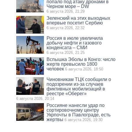
попало под атаку дронами в
Черном море – DW
6 августа 2026, 21:29
Зеленский на этих выходных
впервые посетит Сербию
6 августа 2026, 22:32
Россия в июле увеличила
добычу нефти и газового
конденсата – СМИ
6 августа 2026, 21:25
Вспышка Эболы в Конго: число
жертв превысило 1800
человек
6 августа 2026, 18:50
Чиновникам ТЦК сообщили о
подозрении из-за случаев
фиктивных мобилизаций в
реестре «Оберег»
6 августа 2026, 20:14
Россияне нанесли удар по
сортировочному центру
Укрпочты в Павлограде, есть
жертвы
6 августа 2026, 19:30