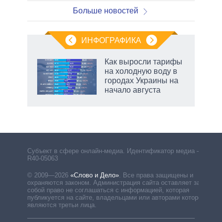
Больше новостей
ИНФОГРАФИКА
Как выросли тарифы
на холодную воду в
городах Украины на
начало августа
рф
Субъект в сфере онлайн-медиа. Идентификатор медиа –
R40-05063
© 2009—2026
«Слово и Дело»
.
Все права защищены и
охраняются законом. Администрация сайта оставляет за
собой право не соглашаться с информацией, которая
публикуется на сайте, владельцами или авторами которой
являются третьи лица.