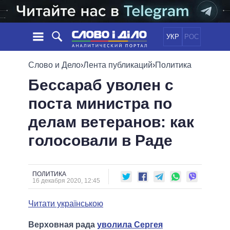
УКР
РОС
НОВОСТИ
Слово и Дело
›
Лента публикаций
›
Политика
Бессараб уволен с
ОБЕЩАНИЯ
ЛЕНТА
ПОЛИТИКА
поста министра по
СОБЫТИЯ
ЭКОНОМИКА
ПОЛИТИКИ
делам ветеранов: как
СТАТЬИ
ОБЩЕСТВО
ИНФОГРАФИКА
МНЕНИЯ
МИР
ВСЕ ПОЛИТИКИ
голосовали в Раде
ОБЗОРЫ
ПРЕЗИДЕНТ И ОФИС
ВИДЕО
ДАЙДЖЕСТЫ
ВЕРХОВНАЯ РАДА
ПОЛИТИКА
ПОДДЕРЖАТЬ
КАБИНЕТ МИНИСТРОВ
16 декабря 2020, 12:45
ГЛАВЫ ОБЛАДМИНИСТРАЦИЙ
СРАВНЕНИЕ ПОЛИТИКОВ
Читати українською
МЭРЫ
ВСЕ ПЕРСОНЫ
Верховная рада
уволила Сергея