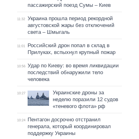
пассажирский поезд Сумы – Киев
Украина прошла период рекордной
11:32
августовской жары без отключений
света – Шмыгаль
Российский дрон попал в склад в
11:01
Прилуках, вспыхнул крупный пожар
Удар по Киеву: во время ликвидации
10:56
последствий обнаружили тело
человека
Украинские дроны за
10:27
неделю поразили 12 судов
«теневого флота» рф
Пентагон досрочно отстранил
10:24
генерала, который координировал
поддержку Украины