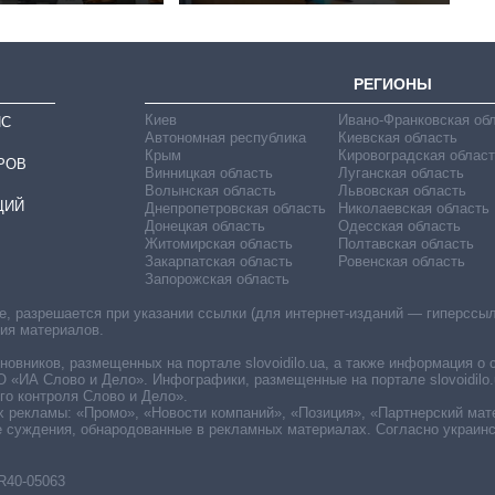
РЕГИОНЫ
Киев
Ивано-Франковская об
ИС
Автономная республика
Киевская область
Крым
Кировоградская област
РОВ
Винницкая область
Луганская область
Волынская область
Львовская область
ЦИЙ
Днепропетровская область
Николаевская область
Донецкая область
Одесская область
Житомирская область
Полтавская область
Закарпатская область
Ровенская область
Запорожская область
 разрешается при указании ссылки (для интернет-изданий — гиперссылки
ния материалов.
овников, размещенных на портале slovoidilo.ua, а также информация о 
«ИА Слово и Дело». Инфографики, размещенные на портале slovoidilo.
о контроля Слово и Дело».
х рекламы: «Промо», «Новости компаний», «Позиция», «Партнерский мат
е суждения, обнародованные в рекламных материалах. Согласно украин
R40-05063