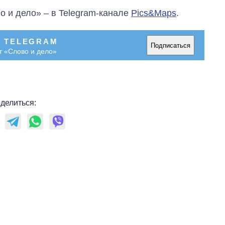
холодную воду в
о и дело» – в Telegram-канале
Pics&Maps
.
городах Украины
на начало августа
В TELEGRAM
Подписаться
т «Слово и дело»
делиться: