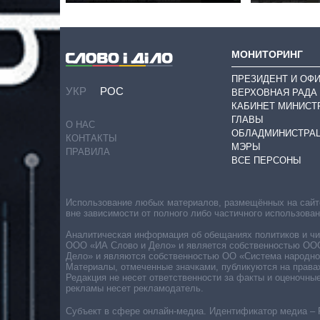
МОНИТОРИНГ
ПРЕЗИДЕНТ И ОФ
УКР
РОС
ВЕРХОВНАЯ РАДА
КАБИНЕТ МИНИСТ
ГЛАВЫ
О НАС
ОБЛАДМИНИСТРА
КОНТАКТЫ
МЭРЫ
ПРАВИЛА
ВСЕ ПЕРСОНЫ
Использование любых материалов, размещённых на сайте,
вне зависимости от полного либо частичного использова
Аналитическая информация об обещаниях политиков и чин
ООО «ИА Слово и Дело» и является собственностью ООО 
Дело» и являются собственностью ОО «Система народног
Материалы, отмеченные значками, публикуются на права
Редакция не несет ответственности за факты и оценочны
рекламы несет рекламодатель.
Субъект в сфере онлайн-медиа. Идентификатор медиа – 