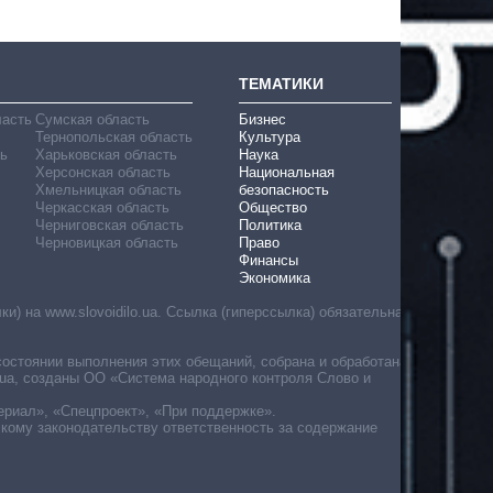
ТЕМАТИКИ
ласть
Сумская область
Бизнес
Тернопольская область
Культура
ь
Харьковская область
Наука
Херсонская область
Национальная
Хмельницкая область
безопасность
Черкасская область
Общество
Черниговская область
Политика
Черновицкая область
Право
Финансы
Экономика
) на www.slovoidilo.ua. Ссылка (гиперссылка) обязательна
состоянии выполнения этих обещаний, собрана и обработана
ua, созданы ОО «Система народного контроля Слово и
ериал», «Спецпроект», «При поддержке».
скому законодательству ответственность за содержание