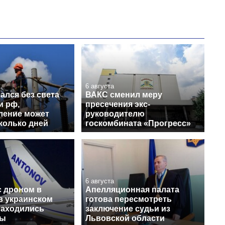
6 августа
ался без света
ВАКС сменил меру
и рф,
пресечения экс-
ление может
руководителю
колько дней
госкомбината «Прогресс»
6 августа
с дроном в
Апелляционная палата
в украинском
готова пересмотреть
находились
заключение судьи из
сы
Львовской области