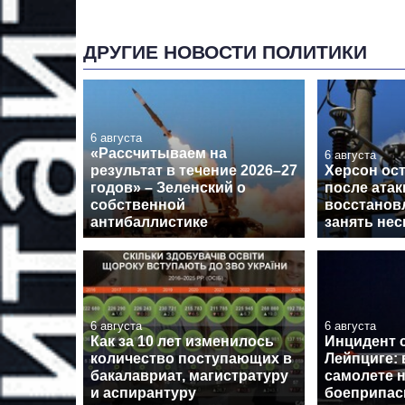
ДРУГИЕ НОВОСТИ ПОЛИТИКИ
6 августа
«Рассчитываем на
6 августа
результат в течение 2026–27
Херсон ост
годов» – Зеленский о
после атак
собственной
восстанов
антибаллистике
занять нес
6 августа
6 августа
Как за 10 лет изменилось
Инцидент 
количество поступающих в
Лейпциге: 
бакалавриат, магистратуру
самолете 
и аспирантуру
боеприпа