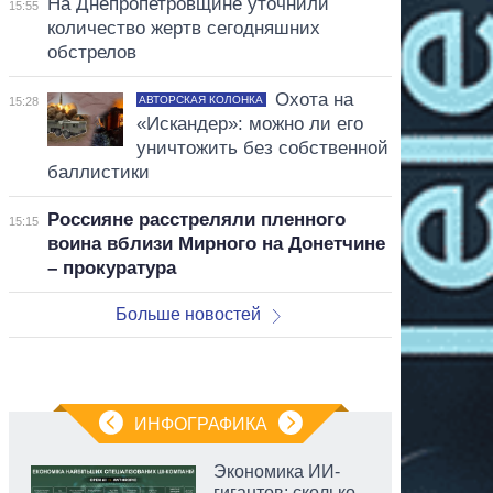
На Днепропетровщине уточнили
15:55
количество жертв сегодняшних
обстрелов
Охота на
АВТОРСКАЯ КОЛОНКА
15:28
«Искандер»: можно ли его
уничтожить без собственной
баллистики
Россияне расстреляли пленного
15:15
воина вблизи Мирного на Донетчине
– прокуратура
Больше новостей
ИНФОГРАФИКА
Экономика ИИ-
гигантов: сколько