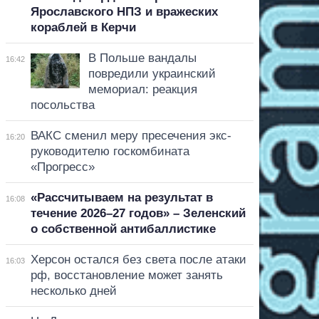
Ярославского НПЗ и вражеских
кораблей в Керчи
В Польше вандалы
16:42
повредили украинский
мемориал: реакция
посольства
ВАКС сменил меру пресечения экс-
16:20
руководителю госкомбината
«Прогресс»
«Рассчитываем на результат в
16:08
течение 2026–27 годов» – Зеленский
о собственной антибаллистике
Херсон остался без света после атаки
16:03
рф, восстановление может занять
несколько дней