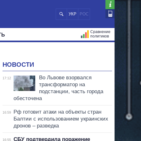
УКР
РОС
Сравнение
ТЬ
политиков
СТРАЦИЙ
МЭРЫ
ВСЕ ПЕРСОНЫ
НОВОСТИ
Во Львове взорвался
17:12
трансформатор на
подстанции, часть города
обесточена
Рф готовит атаки на объекты стран
16:59
Балтии с использованием украинских
дронов – разведка
СБУ подтвердила поражение
16:55