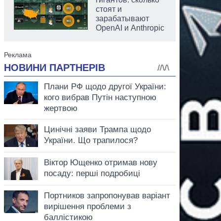
стоят и
зарабатывают
OpenAI и Anthropic
аспирант