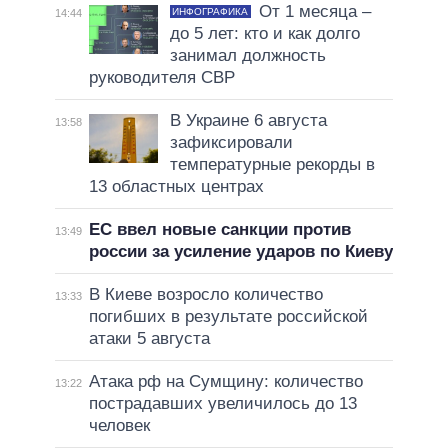
От 1 месяца –
ИНФОГРАФИКА
14:44
до 5 лет: кто и как долго
занимал должность
руководителя СВР
В Украине 6 августа
13:58
зафиксировали
температурные рекорды в
13 областных центрах
ЕС ввел новые санкции против
13:49
россии за усиление ударов по Киеву
В Киеве возросло количество
13:33
погибших в результате российской
атаки 5 августа
Атака рф на Сумщину: количество
13:22
пострадавших увеличилось до 13
человек