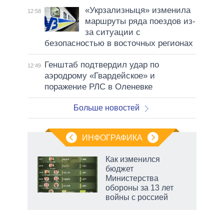
«Укрзализныця» изменила
12:58
маршруты ряда поездов из-
за ситуации с
безопасностью в восточных регионах
Генштаб подтвердил удар по
12:49
аэродрому «Гвардейское» и
поражение РЛС в Оленевке
Больше новостей
ИНФОГРАФИКА
Как изменился
о
бюджет
Министерства
обороны за 13 лет
ic
войны с россией
маги