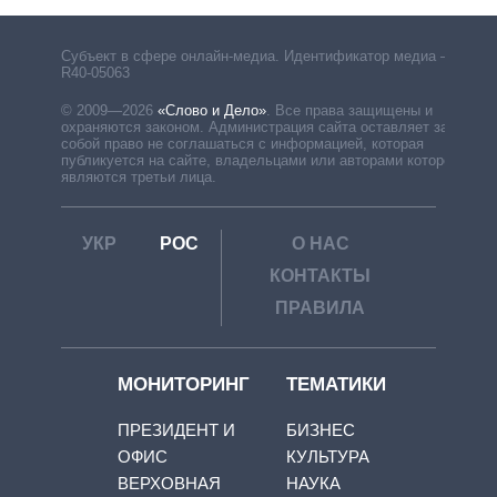
Субъект в сфере онлайн-медиа. Идентификатор медиа –
R40-05063
© 2009—2026
«Слово и Дело»
.
Все права защищены и
охраняются законом. Администрация сайта оставляет за
собой право не соглашаться с информацией, которая
публикуется на сайте, владельцами или авторами которой
являются третьи лица.
УКР
РОС
О НАС
КОНТАКТЫ
ПРАВИЛА
МОНИТОРИНГ
ТЕМАТИКИ
ПРЕЗИДЕНТ И
БИЗНЕС
ОФИС
КУЛЬТУРА
ВЕРХОВНАЯ
НАУКА