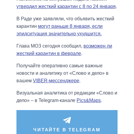
утвердил жесткий карантин с 8 по 24 января
.
В Раде уже заявляли, что объявить жесткий
карантин
могут раньше 8 января, если
эпидситуация значительно ухудшится.
Глава МОЗ сегодня сообщил,
возможен ли
жесткий карантин в феврале
.
Получайте оперативно самые важные
новости и аналитику от «Слово и дело» в
вашем
VIBER-мессенджере
.
Визуальная аналитика от редакции «Слово и
дело» – в Telegram-канале
Pics&Maps
.
ЧИТАЙТЕ В TELEGRAM