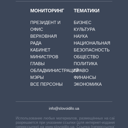
МОНИТОРИНГ
ТЕМАТИКИ
ПРЕЗИДЕНТ И
БИЗНЕС
ОФИС
КУЛЬТУРА
ВЕРХОВНАЯ
НАУКА
РАДА
НАЦИОНАЛЬНАЯ
КАБИНЕТ
БЕЗОПАСНОСТЬ
МИНИСТРОВ
ОБЩЕСТВО
ГЛАВЫ
ПОЛИТИКА
ОБЛАДМИНИСТРАЦИЙ
ПРАВО
МЭРЫ
ФИНАНСЫ
ВСЕ ПЕРСОНЫ
ЭКОНОМИКА
info@slovoidilo.ua
Использование любых материалов, размещённых на сайте,
разрешается при указании ссылки (для интернет-изданий —
гиперссылки) на www.slovoidilo.ua. Ссылка (гиперссылка)