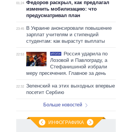
Федоров раскрыл, как предлагал
01:24
изменить мобилизацию: что
предусматривал план
В Украине анонсировали повышение
23:45
зарплат учителям и стипендий
студентам: как вырастут выплаты
Россия ударила по
ИТОГИ
22:53
Лозовой и Павлограду, а
Стефанишиной избрали
меру пресечения. Главное за день
Зеленский на этих выходных впервые
22:32
посетит Сербию
Больше новостей
ИНФОГРАФИКА