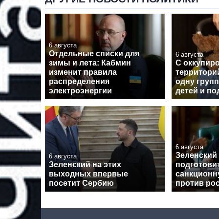
6 августа
Отдельные списки для
6 августа
зимы и лета: Кабмин
С оккупир
изменит правила
территори
распределения
одну групп
электроэнергии
детей и по
6 августа
Зеленский
6 августа
Зеленский на этих
подготови
выходных впервые
санкционн
посетит Сербию
против ро