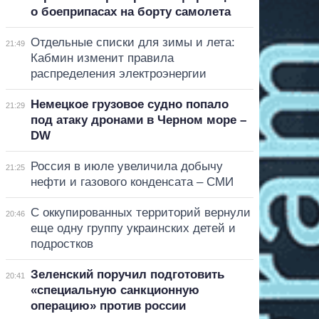
о боеприпасах на борту самолета
Отдельные списки для зимы и лета:
21:49
Кабмин изменит правила
распределения электроэнергии
Немецкое грузовое судно попало
21:29
под атаку дронами в Черном море –
DW
Россия в июле увеличила добычу
21:25
нефти и газового конденсата – СМИ
С оккупированных территорий вернули
20:46
еще одну группу украинских детей и
подростков
Зеленский поручил подготовить
20:41
«специальную санкционную
операцию» против россии