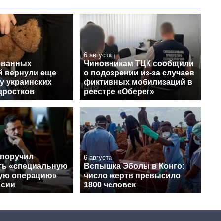
6 августа
ованных
Чиновникам ТЦК сообщили
й вернули еще
о подозрении из-за случаев
у украинских
фиктивных мобилизаций в
дростков
реестре «Оберег»
 поручил
6 августа
ть «специальную
Вспышка Эболы в Конго:
ую операцию»
число жертв превысило
ссии
1800 человек