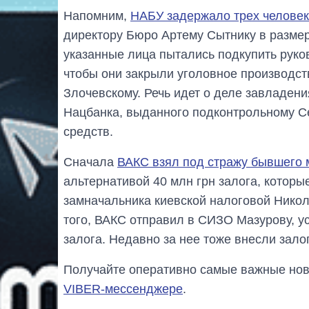
Напомним,
НАБУ задержало трех человек
директору Бюро Артему Сытнику в размер
указанные лица пытались подкупить руко
чтобы они закрыли уголовное производст
Злочевскому. Речь идет о деле завладен
Нацбанка, выданного подконтрольному Се
средств.
Сначала
ВАКС взял под стражу бывшего
альтернативой 40 млн грн залога, которы
замначальника киевской налоговой Никол
того, ВАКС отправил в СИЗО Мазурову, у
залога. Недавно за нее тоже внесли залог
Получайте оперативно самые важные ново
VIBER-мессенджере
.