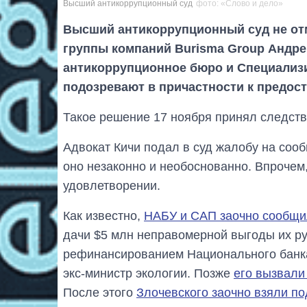
Высший антикоррупционный суд
фото: «Слово и дело»
Высший антикоррупционный суд не о
группы компаний Burisma Group Андре
антикоррупционное бюро и Специализ
подозревают в причастности к предост
Такое решение 17 ноября принял следств
Адвокат Кичи подал в суд жалобу на сооб
оно незаконно и необоснованно. Впрочем,
удовлетворении.
Как известно,
НАБУ и САП заочно сообщи
дачи $5 млн неправомерной выгоды их ру
рефинансированием Национального банка
экс-министр экологии. Позже
его вызвали
После этого
Злочевского заочно взяли по