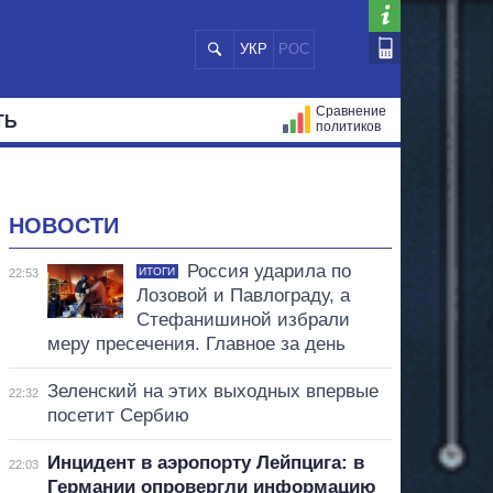
УКР
РОС
Сравнение
ТЬ
политиков
СТРАЦИЙ
МЭРЫ
ВСЕ ПЕРСОНЫ
НОВОСТИ
Россия ударила по
ИТОГИ
22:53
Лозовой и Павлограду, а
Стефанишиной избрали
меру пресечения. Главное за день
Зеленский на этих выходных впервые
22:32
посетит Сербию
Инцидент в аэропорту Лейпцига: в
22:03
Германии опровергли информацию