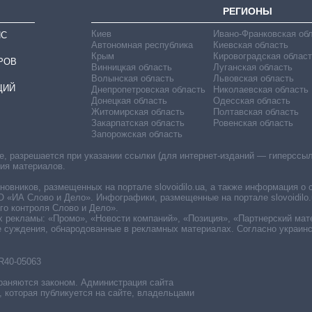
РЕГИОНЫ
Киев
Ивано-Франковская об
ИС
Автономная республика
Киевская область
Крым
Кировоградская област
РОВ
Винницкая область
Луганская область
Волынская область
Львовская область
ЦИЙ
Днепропетровская область
Николаевская область
Донецкая область
Одесская область
Житомирская область
Полтавская область
Закарпатская область
Ровенская область
Запорожская область
 разрешается при указании ссылки (для интернет-изданий — гиперссылки
ния материалов.
овников, размещенных на портале slovoidilo.ua, а также информация о 
«ИА Слово и Дело». Инфографики, размещенные на портале slovoidilo.
о контроля Слово и Дело».
х рекламы: «Промо», «Новости компаний», «Позиция», «Партнерский мат
е суждения, обнародованные в рекламных материалах. Согласно украин
R40-05063
раняются законом. Администрация сайта
, которая публикуется на сайте, владельцами