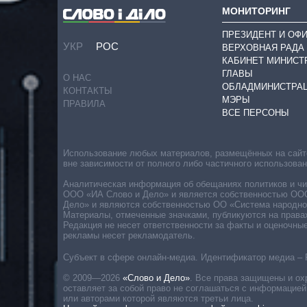
МОНИТОРИНГ
ПРЕЗИДЕНТ И ОФ
УКР
РОС
ВЕРХОВНАЯ РАДА
КАБИНЕТ МИНИСТ
ГЛАВЫ
О НАС
ОБЛАДМИНИСТРА
КОНТАКТЫ
МЭРЫ
ПРАВИЛА
ВСЕ ПЕРСОНЫ
Использование любых материалов, размещённых на сайте,
вне зависимости от полного либо частичного использова
Аналитическая информация об обещаниях политиков и чин
ООО «ИА Слово и Дело» и является собственностью ООО 
Дело» и являются собственностью ОО «Система народног
Материалы, отмеченные значками, публикуются на права
Редакция не несет ответственности за факты и оценочны
рекламы несет рекламодатель.
Субъект в сфере онлайн-медиа. Идентификатор медиа – 
© 2009—2026
«Слово и Дело»
.
Все права защищены и ох
оставляет за собой право не соглашаться с информацией
или авторами которой являются третьи лица.