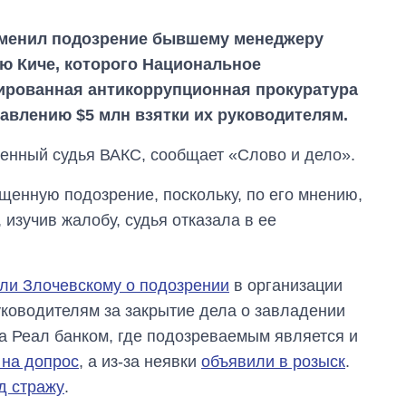
тменил подозрение бывшему менеджеру
ю Киче, которого Национальное
ированная антикоррупционная прокуратура
авлению $5 млн взятки их руководителям.
енный судья ВАКС, сообщает «Слово и дело».
щенную подозрение, поскольку, по его мнению,
 изучив жалобу, судья отказала в ее
ли Злочевскому о подозрении
в организации
ководителям за закрытие дела о завладении
Экономика ИИ-
 Реал банком, где подозреваемым является и
гигантов: сколько
 на допрос
, а из-за неявки
объявили в розыск
.
стоят и
зарабатывают
д стражу
.
OpenAI и Anthropic