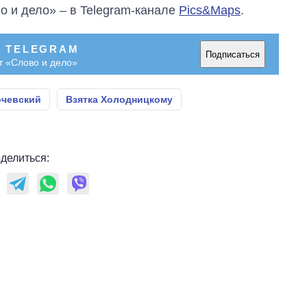
о и дело» – в Telegram-канале
Pics&Maps
.
В TELEGRAM
Подписаться
т «Слово и дело»
очевский
Взятка Холодницкому
делиться: