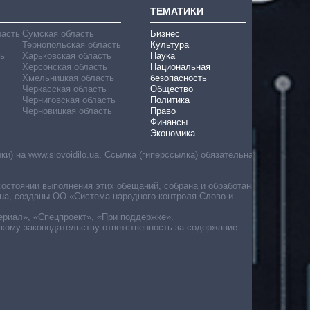
ТЕМАТИКИ
ласть
Сумская область
Бизнес
Тернопольская область
Культура
ь
Харьковская область
Наука
Херсонская область
Национальная
Хмельницкая область
безопасность
Черкасская область
Общество
Черниговская область
Политика
Черновицкая область
Право
Финансы
Экономика
) на www.slovoidilo.ua. Ссылка (гиперссылка) обязательна
состоянии выполнения этих обещаний, собрана и обработана
ua, созданы ОО «Система народного контроля Слово и
ериал», «Спецпроект», «При поддержке».
скому законодательству ответственность за содержание