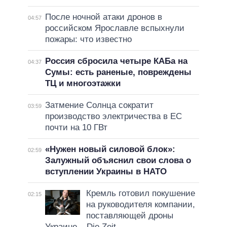
После ночной атаки дронов в
04:57
российском Ярославле вспыхнули
пожары: что известно
Россия сбросила четыре КАБа на
04:37
Сумы: есть раненые, повреждены
ТЦ и многоэтажки
Затмение Солнца сократит
03:59
производство электричества в ЕС
почти на 10 ГВт
«Нужен новый силовой блок»:
02:59
Залужный объяснил свои слова о
вступлении Украины в НАТО
Кремль готовил покушение
02:15
на руководителя компании,
поставляющей дроны
Украине – Die Zeit