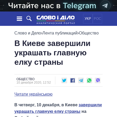
УКР
РОС
НОВОСТИ
Слово и Дело
›
Лента публикаций
›
Общество
В Киеве завершили
ОБЕЩАНИЯ
ЛЕНТА
ПОЛИТИКА
украшать главную
СОБЫТИЯ
ЭКОНОМИКА
ПОЛИТИКИ
елку страны
СТАТЬИ
ОБЩЕСТВО
ИНФОГРАФИКА
МНЕНИЯ
МИР
ВСЕ ПОЛИТИКИ
ОБЗОРЫ
ПРЕЗИДЕНТ И ОФИС
ВИДЕО
ОБЩЕСТВО
ДАЙДЖЕСТЫ
10 декабря 2020, 12:52
ВЕРХОВНАЯ РАДА
ПОДДЕРЖАТЬ
КАБИНЕТ МИНИСТРОВ
Читати українською
ГЛАВЫ ОБЛАДМИНИСТРАЦИЙ
СРАВНЕНИЕ ПОЛИТИКОВ
В четверг, 10 декабря, в Киеве
завершили
МЭРЫ
украшать главную елку страны
на
ВСЕ ПЕРСОНЫ