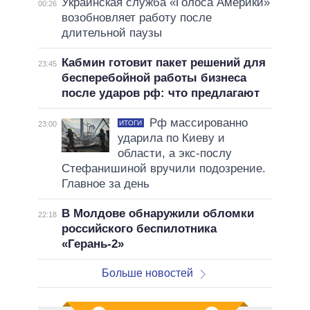
Украинская служба «Голоса Америки»
00:26
возобновляет работу после
длительной паузы
Кабмин готовит пакет решений для
23:45
бесперебойной работы бизнеса
после ударов рф: что предлагают
Рф массированно
ИТОГИ
23:00
ударила по Киеву и
области, а экс-послу
Стефанишиной вручили подозрение.
Главное за день
В Молдове обнаружили обломки
22:18
российского беспилотника
«Герань-2»
Больше новостей