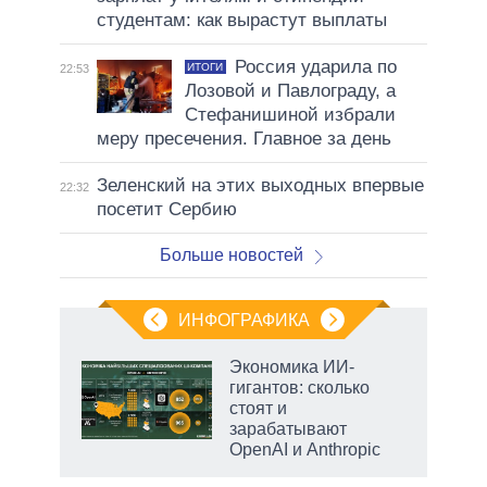
студентам: как вырастут выплаты
Россия ударила по
ИТОГИ
22:53
Лозовой и Павлограду, а
Стефанишиной избрали
меру пресечения. Главное за день
Зеленский на этих выходных впервые
22:32
посетит Сербию
Больше новостей
ИНФОГРАФИКА
рифы
Экономика ИИ-
у в
гигантов: сколько
 на
стоят и
зарабатывают
OpenAI и Anthropic