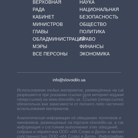
ВЕРХОВНАЯ
НАУКА
РАДА
НАЦИОНАЛЬНАЯ
КАБИНЕТ
БЕЗОПАСНОСТЬ
МИНИСТРОВ
ОБЩЕСТВО
ГЛАВЫ
ПОЛИТИКА
ОБЛАДМИНИСТРАЦИЙ
ПРАВО
МЭРЫ
ФИНАНСЫ
ВСЕ ПЕРСОНЫ
ЭКОНОМИКА
info@slovoidilo.ua
Использование любых материалов, размещённых на сайте,
разрешается при указании ссылки (для интернет-изданий —
гиперссылки) на www.slovoidilo.ua. Ссылка (гиперссылка)
обязательна вне зависимости от полного либо частичного
использования материалов.
Аналитическая информация об обещаниях политиков и
чиновников, размещенных на портале slovoidilo.ua, а также
информация о состоянии выполнения этих обещаний,
собрана и обработана ООО «ИА Слово и Дело» и является
собственностью ООО «ИА Слово и Дело». Инфографики,