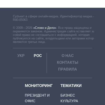
Субъект в сфере онлайн-медиа. Идентификатор медиа –
R40-05063
© 2009—2026
«Слово и Дело»
.
Все права защищены и
охраняются законом. Администрация сайта оставляет за
собой право не соглашаться с информацией, которая
публикуется на сайте, владельцами или авторами которой
являются третьи лица.
УКР
РОС
О НАС
КОНТАКТЫ
ПРАВИЛА
МОНИТОРИНГ
ТЕМАТИКИ
ПРЕЗИДЕНТ И
БИЗНЕС
ОФИС
КУЛЬТУРА