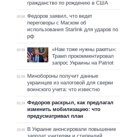
гражданство по рождению в США
Федоров заявил, что ведет
03:56
переговоры с Маском об
использования Starlink для ударов по
рф
«Нам тоже нужны ракеты»:
02:59
Трамп прокомментировал
запрос Украины на Patriot
Минобороны получит данные
01:59
украинцев из налоговой для сверки
воинского учета: что известно
Федоров раскрыл, как предлагал
01:24
изменить мобилизацию: что
предусматривал план
В Украине анонсировали повышение
23:45
зарплат учителям и стипендий