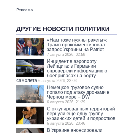
ДРУГИЕ НОВОСТИ ПОЛИТИКИ
«Нам тоже нужны ракеты»:
Трамп прокомментировал
запрос Украины на Patriot
7 августа 2026, 02:59
Инцидент в аэропорту
Лейпцига: в Германии
опровергли информацию о
боеприпасах на борту
самолета
6 августа 2026, 22:03
Немецкое грузовое судно
попало под атаку дронами в
Черном море – DW
6 августа 2026, 21:29
С оккупированных территорий
вернули еще одну группу
украинских детей и подростков
6 августа 2026, 20:46
В Украине анонсировали