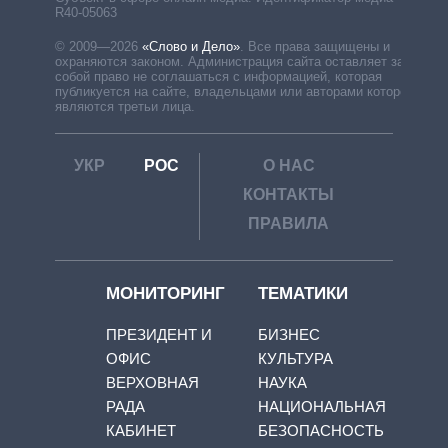
R40-05063
© 2009—2026
«Слово и Дело»
.
Все права защищены и
охраняются законом. Администрация сайта оставляет за
собой право не соглашаться с информацией, которая
публикуется на сайте, владельцами или авторами которой
являются третьи лица.
УКР
РОС
О НАС
КОНТАКТЫ
ПРАВИЛА
МОНИТОРИНГ
ТЕМАТИКИ
ПРЕЗИДЕНТ И
БИЗНЕС
ОФИС
КУЛЬТУРА
ВЕРХОВНАЯ
НАУКА
РАДА
НАЦИОНАЛЬНАЯ
КАБИНЕТ
БЕЗОПАСНОСТЬ