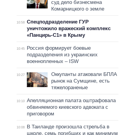
суд дело бизнесмена
Комарницкого о земле
Спецподразделение ГУР
10:58
уничтожило вражеский комплекс
«Панцирь-С1» в Крыму
Россия формирует боевые
10:45
подразделения из украинских
военнопленных – ISW
Оккупанты атаковали БПЛА
10:27
рынок на Сумщине, есть
тяжелораненые
Апелляционная палата оштрафовала
10:10
обвиняемого киевского адвоката с
приговором
В Таиланде произошла стрельба в
10:08
школе, семь погибших и как минимум