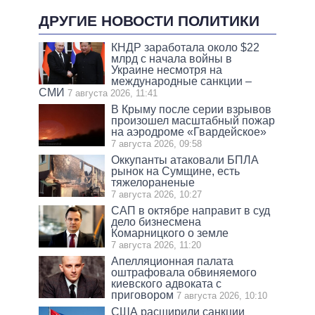
ДРУГИЕ НОВОСТИ ПОЛИТИКИ
КНДР заработала около $22
млрд с начала войны в
Украине несмотря на
международные санкции –
СМИ
7 августа 2026, 11:41
В Крыму после серии взрывов
произошел масштабный пожар
на аэродроме «Гвардейское»
7 августа 2026, 09:58
Оккупанты атаковали БПЛА
рынок на Сумщине, есть
тяжелораненые
7 августа 2026, 10:27
САП в октябре направит в суд
дело бизнесмена
Комарницкого о земле
7 августа 2026, 11:20
Апелляционная палата
оштрафовала обвиняемого
киевского адвоката с
приговором
7 августа 2026, 10:10
США расширили санкции