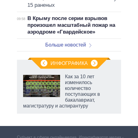
15 раненых
В Крыму после серии взрывов
09:58
произошел масштабный пожар на
аэродроме «Гвардейское»
Больше новостей
ИНФОГРАФИКА
Как за 10 лет
о
изменилось
количество
поступающих в
ic
бакалавриат,
магистратуру и аспирантуру
Субъект в сфере онлайн-медиа. Идентификатор медиа –