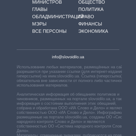
МИНИСТРОВ
ОБЩЕСТВО
ГЛАВЫ
ПОЛИТИКА
ОБЛАДМИНИСТРАЦИЙ
ПРАВО
МЭРЫ
ФИНАНСЫ
ВСЕ ПЕРСОНЫ
ЭКОНОМИКА
info@slovoidilo.ua
Использование любых материалов, размещённых на сайте,
разрешается при указании ссылки (для интернет-изданий —
гиперссылки) на www.slovoidilo.ua. Ссылка (гиперссылка)
обязательна вне зависимости от полного либо частичного
использования материалов.
Аналитическая информация об обещаниях политиков и
чиновников, размещенных на портале slovoidilo.ua, а также
информация о состоянии выполнения этих обещаний,
собрана и обработана ООО «ИА Слово и Дело» и является
собственностью ООО «ИА Слово и Дело». Инфографики,
размещенные на портале slovoidilo.ua, созданы ОО «Система
народного контроля Слово и Дело» и являются
собственностью ОО «Система народного контроля Слово и
Дело».
Материалы, отмеченные значками, публикуются на правах