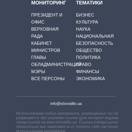
МОНИТОРИНГ
ТЕМАТИКИ
ПРЕЗИДЕНТ И
БИЗНЕС
ОФИС
КУЛЬТУРА
ВЕРХОВНАЯ
НАУКА
РАДА
НАЦИОНАЛЬНАЯ
КАБИНЕТ
БЕЗОПАСНОСТЬ
МИНИСТРОВ
ОБЩЕСТВО
ГЛАВЫ
ПОЛИТИКА
ОБЛАДМИНИСТРАЦИЙ
ПРАВО
МЭРЫ
ФИНАНСЫ
ВСЕ ПЕРСОНЫ
ЭКОНОМИКА
info@slovoidilo.ua
Использование любых материалов, размещённых на сайте,
разрешается при указании ссылки (для интернет-изданий —
гиперссылки) на www.slovoidilo.ua. Ссылка (гиперссылка)
обязательна вне зависимости от полного либо частичного
использования материалов.