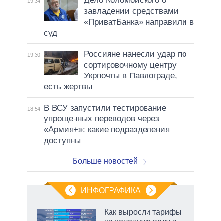
Дело Коломойского о
19:34
завладении средствами
«ПриватБанка» направили в
суд
Россияне нанесли удар по
19:30
сортировочному центру
Укрпочты в Павлограде,
есть жертвы
В ВСУ запустили тестирование
18:54
упрощенных переводов через
«Армия+»: какие подразделения
доступны
Больше новостей
ИНФОГРАФИКА
Как выросли тарифы