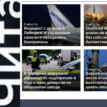
6 августа
6 августа
Инцидент с дроном в
Охота на «
Лейпциге: в украинском
можно ли 
самолете находились
без собст
боеприпасы
баллистик
6 августа
6 августа
В Германии задержали
Херсон ост
украинца по подозрению в
после атак
подготовке диверсии на
восстанов
оборонном заводе
занять нес