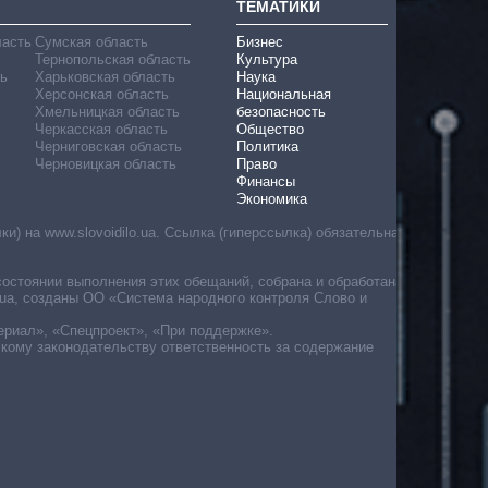
ТЕМАТИКИ
ласть
Сумская область
Бизнес
Тернопольская область
Культура
ь
Харьковская область
Наука
Херсонская область
Национальная
Хмельницкая область
безопасность
Черкасская область
Общество
Черниговская область
Политика
Черновицкая область
Право
Финансы
Экономика
) на www.slovoidilo.ua. Ссылка (гиперссылка) обязательна
состоянии выполнения этих обещаний, собрана и обработана
ua, созданы ОО «Система народного контроля Слово и
ериал», «Спецпроект», «При поддержке».
скому законодательству ответственность за содержание