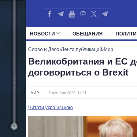
НОВОСТИ
ОБЕЩАНИЯ
ПОЛИТИ
ВСЕ ПОЛИТИКИ
ПРЕЗИДЕНТ И ОФ
Слово и Дело
›
Лента публикаций
›
Мир
Великобритания и ЕС до
договориться о Brexit
МИР
6 декабря 2020, 11:31
Читати українською