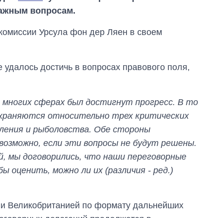
важным вопросам.
комиссии Урсула фон дер Ляен в своем
е удалось достичь в вопросах правового поля,
многих сферах был достигнут прогресс. В то
охраняются относительно трех критических
вления и рыболовства. Обе стороны
евозможно, если эти вопросы не будут решены.
й, мы договорились, что наши переговорные
 оценить, можно ли их (различия - ред.)
Восемь
массированных
 и Великобританией по формату дальнейших
ударов по Украине
за лето: Киев и