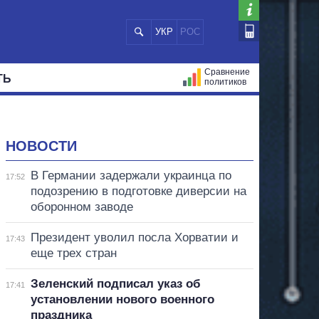
УКР
РОС
Сравнение
ТЬ
политиков
СТРАЦИЙ
МЭРЫ
ВСЕ ПЕРСОНЫ
НОВОСТИ
В Германии задержали украинца по
17:52
подозрению в подготовке диверсии на
оборонном заводе
Президент уволил посла Хорватии и
17:43
еще трех стран
Зеленский подписал указ об
17:41
установлении нового военного
праздника