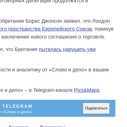
реговорных делегаций продолжатся в
область стали
главной целью рф
обритании Борис Джонсон заявил, что Лондон
кого пространства Европейского Союза
, покинув
заключения нового соглашения о торговле.
л, что Британия
пыталась нарушить уже
сти и аналитику от «Слово и дело» в вашем
о и дело» – в Telegram-канале
Pics&Maps
.
В TELEGRAM
Подписаться
т «Слово и дело»
Брюссель
Переговоры