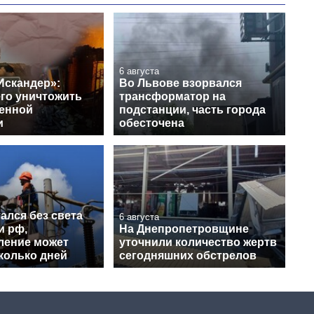
6 августа
Искандер»:
Во Львове взорвался
его уничтожить
трансформатор на
венной
подстанции, часть города
и
обесточена
ался без света
6 августа
и рф,
На Днепропетровщине
ление может
уточнили количество жертв
колько дней
сегодняшних обстрелов