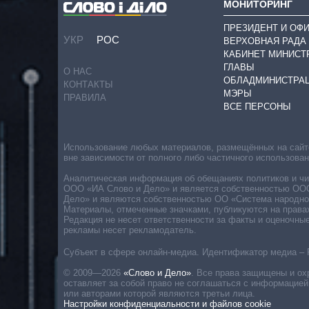
МОНИТОРИНГ
ПРЕЗИДЕНТ И ОФ
УКР
РОС
ВЕРХОВНАЯ РАДА
КАБИНЕТ МИНИСТ
ГЛАВЫ
О НАС
ОБЛАДМИНИСТРА
КОНТАКТЫ
МЭРЫ
ПРАВИЛА
ВСЕ ПЕРСОНЫ
Использование любых материалов, размещённых на сайте,
вне зависимости от полного либо частичного использова
Аналитическая информация об обещаниях политиков и чин
ООО «ИА Слово и Дело» и является собственностью ООО 
Дело» и являются собственностью ОО «Система народног
Материалы, отмеченные значками, публикуются на права
Редакция не несет ответственности за факты и оценочны
рекламы несет рекламодатель.
Субъект в сфере онлайн-медиа. Идентификатор медиа – 
© 2009—2026
«Слово и Дело»
.
Все права защищены и ох
оставляет за собой право не соглашаться с информацией
или авторами которой являются третьи лица.
Настройки конфиденциальности и файлов cookie