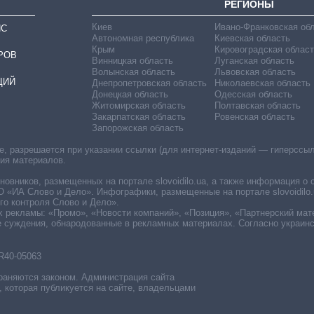
РЕГИОНЫ
Киев
Ивано-Франковская об
ИС
Автономная республика
Киевская область
Крым
Кировоградская област
РОВ
Винницкая область
Луганская область
Волынская область
Львовская область
ЦИЙ
Днепропетровская область
Николаевская область
Донецкая область
Одесская область
Житомирская область
Полтавская область
Закарпатская область
Ровенская область
Запорожская область
 разрешается при указании ссылки (для интернет-изданий — гиперссылки
ния материалов.
овников, размещенных на портале slovoidilo.ua, а также информация о 
«ИА Слово и Дело». Инфографики, размещенные на портале slovoidilo.
о контроля Слово и Дело».
х рекламы: «Промо», «Новости компаний», «Позиция», «Партнерский мат
е суждения, обнародованные в рекламных материалах. Согласно украин
R40-05063
раняются законом. Администрация сайта
, которая публикуется на сайте, владельцами