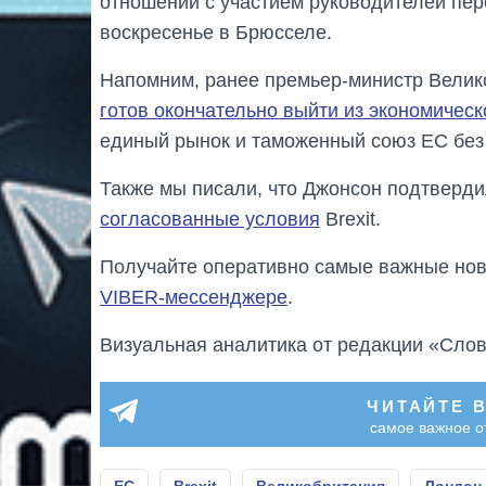
отношений с участием руководителей пе
воскресенье в Брюсселе.
Напомним, ранее премьер-министр Велик
готов окончательно выйти из экономичес
единый рынок и таможенный союз ЕС без 
Также мы писали, что Джонсон подтверди
согласованные условия
Brexit.
Получайте оперативно самые важные ново
VIBER-мессенджере
.
Визуальная аналитика от редакции «Слов
ЧИТАЙТЕ 
самое важное о
ЕС
Brexit
Великобритания
Лондон