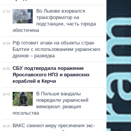
Во Львове взорвался
17:12
трансформатор на
подстанции, часть города
обесточена
Рф готовит атаки на объекты стран
16:59
Балтии с использованием украинских
дронов – разведка
СБУ подтвердила поражение
16:55
Ярославского НПЗ и вражеских
кораблей в Керчи
В Польше вандалы
16:42
повредили украинский
мемориал: реакция
посольства
ВАКС сменил меру пресечения экс-
16:20