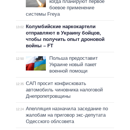
когда планируют первое
боевое применение
системы Freya
Колумбийские наркокартели
13:02
отправляют в Украину бойцов,
чтобы получить опыт дроновой
войны – FT
Польша предоставит
12:50
Украине новый пакет
военной помощи
САП просит конфисковать
12:35
автомобиль чиновника налоговой
Днепропетровщины
Апелляция назначила заседание по
12:24
жалобам на приговор экс-депутата
Одесского облсовета