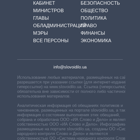
КАБИНЕТ
БЕЗОПАСНОСТЬ
МИНИСТРОВ
ОБЩЕСТВО
ГЛАВЫ
ПОЛИТИКА
ОБЛАДМИНИСТРАЦИЙ
ПРАВО
МЭРЫ
ФИНАНСЫ
ВСЕ ПЕРСОНЫ
ЭКОНОМИКА
info@slovoidilo.ua
Использование любых материалов, размещённых на сайте,
разрешается при указании ссылки (для интернет-изданий —
гиперссылки) на www.slovoidilo.ua. Ссылка (гиперссылка)
обязательна вне зависимости от полного либо частичного
использования материалов.
Аналитическая информация об обещаниях политиков и
чиновников, размещенных на портале slovoidilo.ua, а также
информация о состоянии выполнения этих обещаний,
собрана и обработана ООО «ИА Слово и Дело» и является
собственностью ООО «ИА Слово и Дело». Инфографики,
размещенные на портале slovoidilo.ua, созданы ОО «Система
народного контроля Слово и Дело» и являются
собственностью ОО «Система народного контроля Слово и