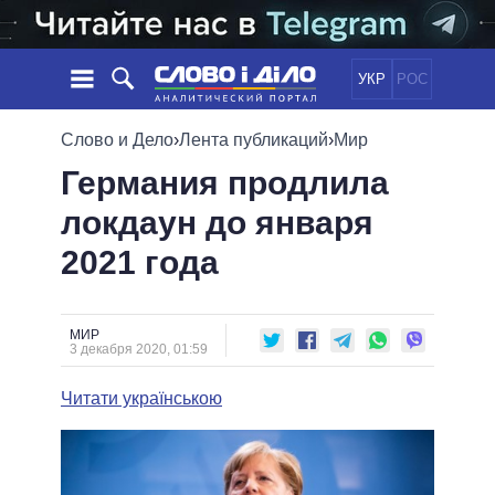
УКР
РОС
НОВОСТИ
Слово и Дело
›
Лента публикаций
›
Мир
Германия продлила
ОБЕЩАНИЯ
ЛЕНТА
ПОЛИТИКА
локдаун до января
СОБЫТИЯ
ЭКОНОМИКА
ПОЛИТИКИ
2021 года
СТАТЬИ
ОБЩЕСТВО
ИНФОГРАФИКА
МНЕНИЯ
МИР
ВСЕ ПОЛИТИКИ
ОБЗОРЫ
ПРЕЗИДЕНТ И ОФИС
ВИДЕО
МИР
ДАЙДЖЕСТЫ
3 декабря 2020, 01:59
ВЕРХОВНАЯ РАДА
ПОДДЕРЖАТЬ
КАБИНЕТ МИНИСТРОВ
Читати українською
ГЛАВЫ ОБЛАДМИНИСТРАЦИЙ
СРАВНЕНИЕ ПОЛИТИКОВ
МЭРЫ
ВСЕ ПЕРСОНЫ