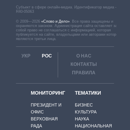
Субъект в сфере онлайн-медиа. Идентификатор медиа –
R40-05063
© 2009—2026
«Слово и Дело»
.
Все права защищены и
охраняются законом. Администрация сайта оставляет за
собой право не соглашаться с информацией, которая
публикуется на сайте, владельцами или авторами которой
являются третьи лица.
УКР
РОС
О НАС
КОНТАКТЫ
ПРАВИЛА
МОНИТОРИНГ
ТЕМАТИКИ
ПРЕЗИДЕНТ И
БИЗНЕС
ОФИС
КУЛЬТУРА
ВЕРХОВНАЯ
НАУКА
РАДА
НАЦИОНАЛЬНАЯ