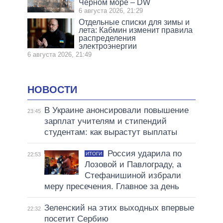
Черном море – DW
6 августа 2026, 21:29
Отдельные списки для зимы и
лета: Кабмин изменит правила
распределения
электроэнергии
6 августа 2026, 21:49
НОВОСТИ
В Украине анонсировали повышение
23:45
зарплат учителям и стипендий
студентам: как вырастут выплаты
Россия ударила по
ИТОГИ
22:53
Лозовой и Павлограду, а
Стефанишиной избрали
меру пресечения. Главное за день
Зеленский на этих выходных впервые
22:32
посетит Сербию